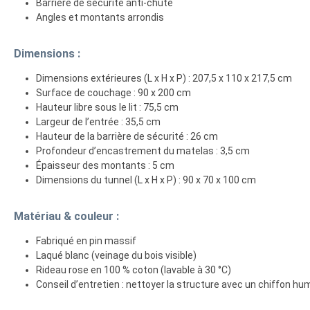
Barrière de sécurité anti-chute
Angles et montants arrondis
Dimensions :
Dimensions extérieures (L x H x P) : 207,5 x 110 x 217,5 cm
Surface de couchage : 90 x 200 cm
Hauteur libre sous le lit : 75,5 cm
Largeur de l’entrée : 35,5 cm
Hauteur de la barrière de sécurité : 26 cm
Profondeur d’encastrement du matelas : 3,5 cm
Épaisseur des montants : 5 cm
Dimensions du tunnel (L x H x P) : 90 x 70 x 100 cm
Matériau & couleur :
Fabriqué en pin massif
Laqué blanc (veinage du bois visible)
Rideau rose en 100 % coton (lavable à 30 °C)
Conseil d’entretien : nettoyer la structure avec un chiffon hu