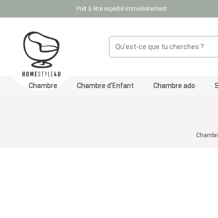
Prêt à être expédié immédiatement
ser au contenu principal
Passer à la recherche
Passer à la navigation principale
Chambre
Chambre d'Enfant
Chambre ado
Chambre
Ignorer la galerie d'images