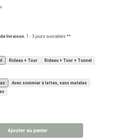
us
iles
 de livraison.
1 - 3 jours ouvrables **
el
Rideau + Tour
Rideau + Tour + Tunnel
las
Avec sommier à lattes, sans matelas
las
uit : Entrez la quantité souhaitée ou util
Ajouter au panier