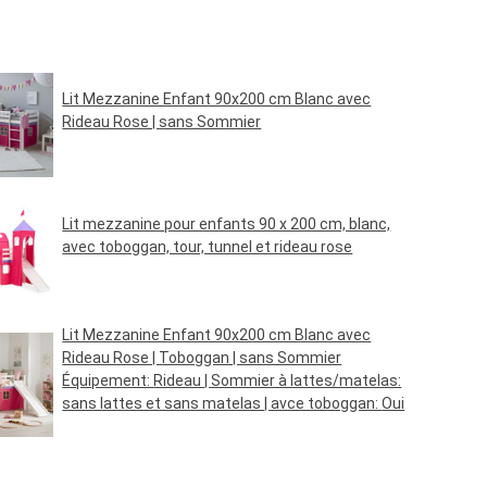
Lit Mezzanine Enfant 90x200 cm Blanc avec
Rideau Rose | sans Sommier
Prix régulier :
139,95 €*
Lit mezzanine pour enfants 90 x 200 cm, blanc,
avec toboggan, tour, tunnel et rideau rose
Prix régulier :
229,95 €*
Lit Mezzanine Enfant 90x200 cm Blanc avec
Rideau Rose | Toboggan | sans Sommier
Équipement:
Rideau
| Sommier à lattes/matelas:
sans lattes et sans matelas
| avce toboggan:
Oui
Prix régulier :
159,95 €*