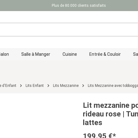
Plus de 80.000 clients satisfaits
Salon
Salle à Manger
Cuisine
Entrée & Couloir
Sa
 d'Enfant
Lits Enfant
Lits Mezzanine
Lits Mezzanine avec tobbogga
Lit mezzanine p
rideau rose | Tu
lattes
199,95 €*