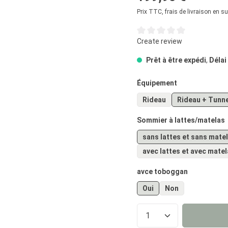
Prix TTC, frais de livraison en s
Note moyenne de 0 sur 5 éto
Create review
Prêt à être expédi
,
Délai
Sélectionnez
Équipement
Rideau
Rideau + Tunn
Sélectionnez
Sommier à lattes/matelas
sans lattes et sans mate
avec lattes et avec mate
Sélectionnez
avce toboggan
Oui
Non
Quantité de prod