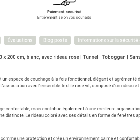
Paiement sécurisé
Entièrement selon vos souhaits
Évaluations
Blog posts
Informations sur la sécurité
0 x 200 cm, blanc, avec rideau rose | Tunnel | Toboggan | San
t un espace de couchage à la fois fonctionnel, élégant et agrémenté 
 L’association avec l’ensemble textile rose vif, composé d’un rideau e
confortable, mais contribue également à une meilleure organisation de
tincte. Le rideau coloré avec ses détails en forme de fenêtres appor
e comme une protection et crée un environnement calme et confortable