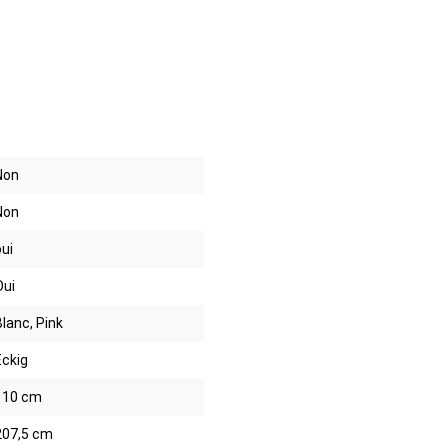
Non
Non
oui
Oui
Blanc, Pink
Eckig
110 cm
207,5 cm