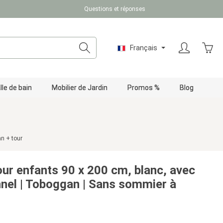
Questions et réponses
Le pa
Français
lle de bain
Mobilier de Jardin
Promos %
Blog
n + tour
our enfants 90 x 200 cm, blanc, avec
nnel | Toboggan | Sans sommier à