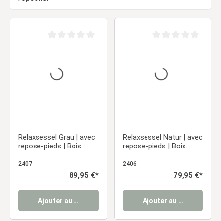
Note moyenne de 0 sur 5 étoiles
Note moyenne de 0 sur
Relaxsessel Grau | avec
Relaxsessel Natur | avec
repose-pieds | Bois
repose-pieds | Bois
naturel | Fauteuil à
naturel | Fauteuil à
bascule fauteuil
bascule fauteuil
2407
2406
d’allaitement fauteuil
d’allaitement fauteuil
Prix régulier :
89,95 €*
Prix régulier :
79,95 €*
inclinable
inclinable
Ajouter au panier
Ajouter au panier