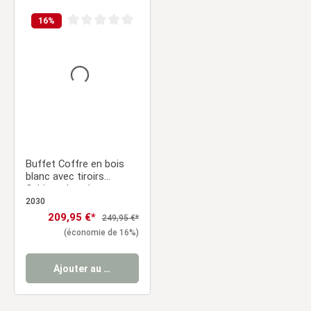
16
%
Note moyenne de 0 sur 5 étoiles
Buffet Coffre en bois
blanc avec tiroirs
Cabinet de salon
2030
Prix de vente :
209,95 €*
Prix régulier :
249,95 €*
(économie de 16%)
Ajouter au panier