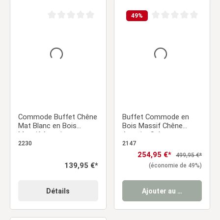
49
%
Note moyenne de 0 sur 5 étoiles
Note moyenne de 0 sur
Commode Buffet Chêne
Buffet Commode en
Mat Blanc en Bois
Bois Massif Chêne
Massif Armoire
Armoire Salon
Sideboard
Rangement 4 Tiroirs
2230
2147
Sideboard Look
Prix de vente :
254,95 €*
Prix régulier :
499,95 €*
Industriel
Prix régulier :
139,95 €*
(économie de 49%)
Détails
Ajouter au panier