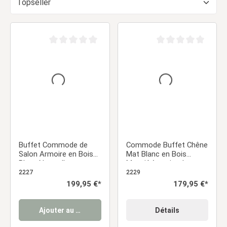
Note moyenne de 0 sur 5 étoiles
Note moyenne de 0 sur
Buffet Commode de
Commode Buffet Chêne
Salon Armoire en Bois
Mat Blanc en Bois
Blanc Naturelle avec
Massif Armoire de
Tiroirs
Salon Sideboard
2227
2229
Prix régulier :
199,95 €*
Prix régulier :
179,95 €*
Ajouter au panier
Détails