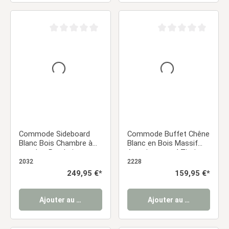
Note moyenne de 0 sur 5 étoiles
Note moyenne de 0 sur
Commode Sideboard
Commode Buffet Chêne
Blanc Bois Chambre à
Blanc en Bois Massif
coucher Penderie
Armoire avec 4 Tiroirs
Sideboard
2032
2228
Prix régulier :
249,95 €*
Prix régulier :
159,95 €*
Ajouter au panier
Ajouter au panier