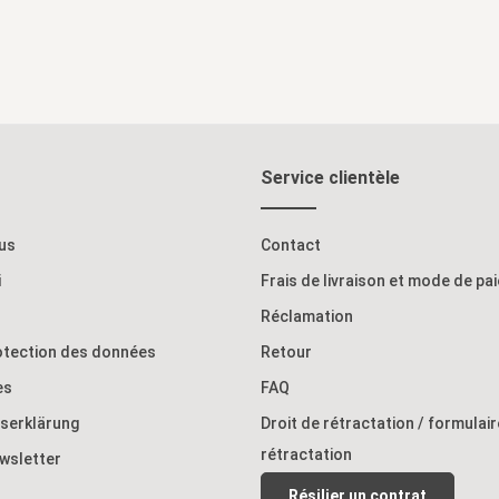
Service clientèle
us
Contact
i
Frais de livraison et mode de pa
Réclamation
rotection des données
Retour
es
FAQ
tserklärung
Droit de rétractation / formulai
rétractation
ewsletter
Résilier un contrat