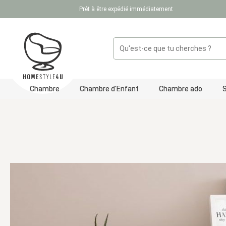
Prêt à être expédié immédiatement
ser au contenu principal
Passer à la recherche
Passer à la navigation principale
Chambre
Chambre d'Enfant
Chambre ado