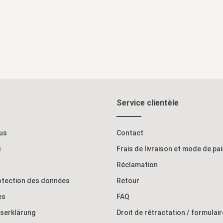
Ajouter au panier
Ajouter au pan
Service clientèle
us
Contact
i
Frais de livraison et mode de pa
Réclamation
rotection des données
Retour
es
FAQ
tserklärung
Droit de rétractation / formulai