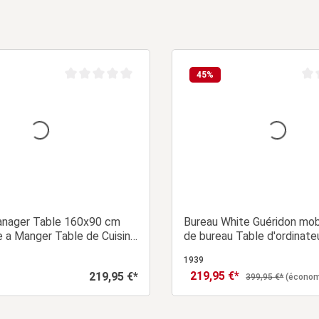
45
%
Note moyenne de 0 sur 5 étoiles
Not
anager Table 160x90 cm
Bureau White Guéridon mob
e a Manger Table de Cuisine
de bureau Table d'ordinate
êne Noir
1939
219,95 €*
219,95 €*
Prix de vente :
Prix régulier :
Prix régulier :
399,95 €*
(économ