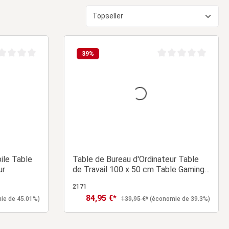
39
%
e moyenne de 0 sur 5 étoiles
Note moyenne de 0 sur
ile Table
Table de Bureau d'Ordinateur Table
ur
de Travail 100 x 50 cm Table Gaming
en Bois
2171
84,95 €*
Prix de vente :
Prix régulier :
ie de 45.01%)
139,95 €*
(économie de 39.3%)