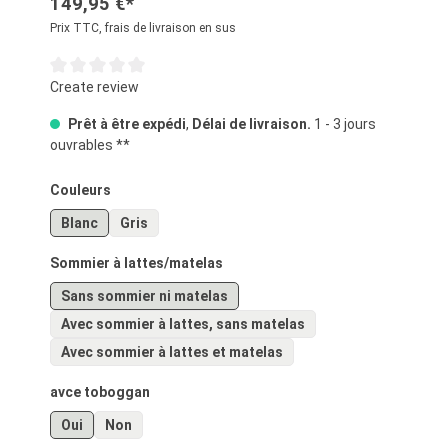
149,95 €*
Prix TTC, frais de livraison en sus
Note moyenne de 0 sur 5 étoiles
Create review
Prêt à être expédi
,
Délai de livraison.
1 - 3 jours
ouvrables **
Sélectionnez
Couleurs
Blanc
Gris
Sélectionnez
Sommier à lattes/matelas
Sans sommier ni matelas
Avec sommier à lattes, sans matelas
Avec sommier à lattes et matelas
Sélectionnez
avce toboggan
Oui
Non