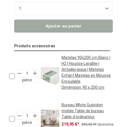
Quantité de produit : Entrez la quantité souhaité
Ajouter au panier
Produits accessoires
Matelas 90x200 cm Blanc |
H2 | Housse Lavable |
Antiallergique | Matelas
Enfant Matelas en Mousse
piéce
Enroulable
Diménsion:
90 x 200 cm
Prix régulier :
69,95 €*
Bureau White Guéridon
mobile Table de bureau
Table d'ordinateur
piéce
Prix de vente :
Prix régulier :
219,95 €*
399,95 €*
(économie