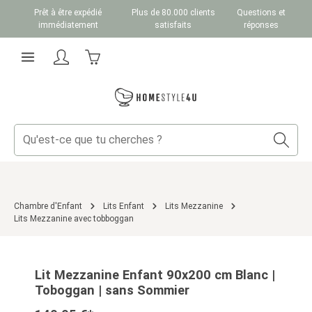
Prêt à être expédié
Plus de 80.000 clients
Questions et
Passer au contenu principal
immédiatement
satisfaits
réponses
Le panier contient 0 articles. La valeur totale du
Chambre d'Enfant
Lits Enfant
Lits Mezzanine
Lits Mezzanine avec tobboggan
Ignorer la galerie d'images
Lit Mezzanine Enfant 90x200 cm Blanc |
Toboggan | sans Sommier