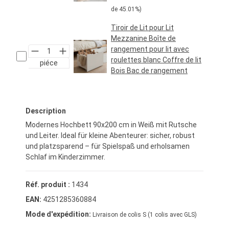
de 45.01%)
Tiroir de Lit pour Lit
Mezzanine Boîte de
rangement pour lit avec
roulettes blanc Coffre de lit
piéce
Bois Bac de rangement
Prix régulier :
34,95 €*
Description
Modernes Hochbett 90x200 cm in Weiß mit Rutsche
und Leiter. Ideal für kleine Abenteurer: sicher, robust
und platzsparend – für Spielspaß und erholsamen
Schlaf im Kinderzimmer.
Réf. produit :
1434
EAN:
4251285360884
Mode d'expédition:
Livraison de colis S (1 colis avec GLS)