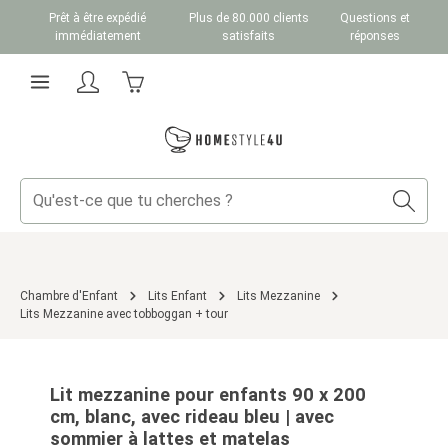
Prêt à être expédié
Plus de 80.000 clients
Questions et
Passer au contenu principal
immédiatement
satisfaits
réponses
Le panier contient 0 articles. La valeur totale du
Chambre d'Enfant
Lits Enfant
Lits Mezzanine
Lits Mezzanine avec tobboggan + tour
Ignorer la galerie d'images
Lit mezzanine pour enfants 90 x 200
cm, blanc, avec rideau bleu | avec
sommier à lattes et matelas