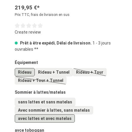
219,95 €*
Prix TTC, frais de livraison en sus
Note moyenne de 0 sur 5 étoiles
Create review
Prêt à être expédi
,
Délai de livraison.
1 - 3 jours
ouvrables **
Sélectionnez
Équipement
Rideau
Rideau + Tunnel
Rideau + Tour
(Cette option n'est pas 
Rideau + Tour + Tunnel
(Cette option n'est pas disponible pour le moment.)
Sélectionnez
Sommier à lattes/matelas
sans lattes et sans matelas
Avec sommier à lattes, sans matelas
avec lattes et avec matelas
Sélectionnez
avce toboggan