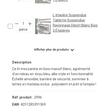
Prix régulier :
24,95 €*
L´étagère Suspendue
Tablette Suspendue
Rayonnage Dépôt Blanc Bois
piéce
2 Étagères
Prix régulier :
29,95 €*
Afficher plus de produits
Description
Ce lit mezzanine en bois massif blanc, agrémenté
d'un rideau en tissu bleu, allie style et fonctionnalité.
Échelle amovible, barrière de sécurité, sommier à
lattes et matelas inclus : polyvalent et prêt à l'emploi !
Réf. produit :
2996
EAN:
4251285391369