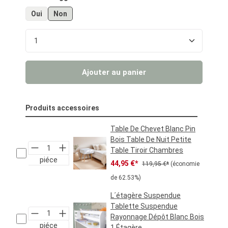
Oui
Non
Quantité de produit : Entrez la quantité souhaité
Ajouter au panier
Produits accessoires
Table De Chevet Blanc Pin
Bois Table De Nuit Petite
Table Tiroir Chambres
piéce
Prix de vente :
Prix régulier :
44,95 €*
119,95 €*
(économie
de 62.53%)
L´étagère Suspendue
Tablette Suspendue
Rayonnage Dépôt Blanc Bois
piéce
1 Étagère