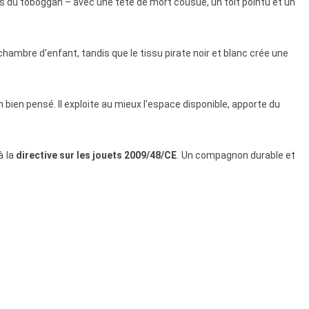
sus du toboggan – avec une tête de mort cousue, un toit pointu et un
chambre d'enfant, tandis que le tissu pirate noir et blanc crée une
bien pensé. Il exploite au mieux l'espace disponible, apporte du
à la
directive sur les jouets 2009/48/CE
. Un compagnon durable et