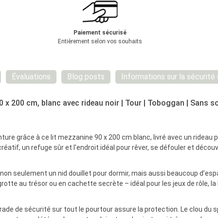
Paiement sécurisé
Entièrement selon vos souhaits
Évaluations
Blog posts
Informations sur la sécurité
0 x 200 cm, blanc avec rideau noir | Tour | Toboggan | Sans s
re grâce à ce lit mezzanine 90 x 200 cm blanc, livré avec un rideau pir
éatif, un refuge sûr et l'endroit idéal pour rêver, se défouler et découvr
 non seulement un nid douillet pour dormir, mais aussi beaucoup d’espa
 grotte au trésor ou en cachette secrète – idéal pour les jeux de rôle,
rade de sécurité sur tout le pourtour assure la protection. Le clou d