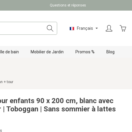
Questions et réponses
Le pa
Français
lle de bain
Mobilier de Jardin
Promos %
Blog
n + tour
our enfants 90 x 200 cm, blanc avec
ur | Toboggan | Sans sommier à lattes
us