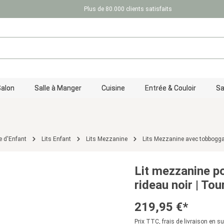
Plus de 80.000 clients satisfaits
Salon
Salle à Manger
Cuisine
Entrée & Couloir
Sa
 d'Enfant
Lits Enfant
Lits Mezzanine
Lits Mezzanine avec tobbogga
Lit mezzanine p
rideau noir | To
219,95 €*
Prix TTC, frais de livraison en s