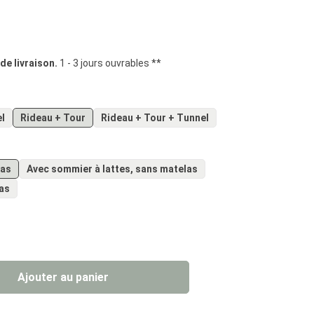
iles
 de livraison.
1 - 3 jours ouvrables **
el
Rideau + Tour
Rideau + Tour + Tunnel
las
Avec sommier à lattes, sans matelas
las
t pas disponible pour le moment.)
uit : Entrez la quantité souhaitée ou util
Ajouter au panier