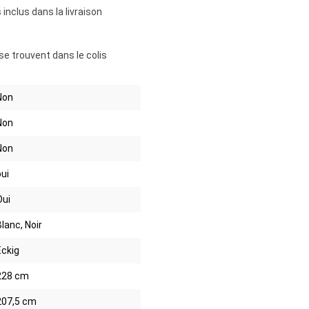
inclus dans la livraison
e trouvent dans le colis
Non
Non
Non
oui
Oui
Blanc, Noir
Eckig
228 cm
207,5 cm