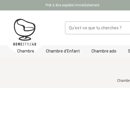
Prêt à être expédié immédiatement
ser au contenu principal
Passer à la recherche
Passer à la navigation principale
Chambre
Chambre d'Enfant
Chambre ado
Chambre
Ignorer la galerie d'images