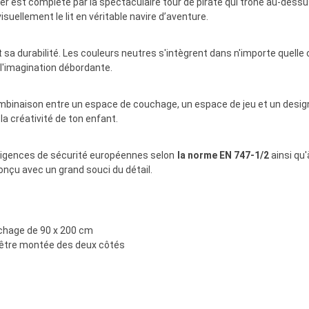
 jouer est complété par la spectaculaire tour de pirate qui trône au-des
suellement le lit en véritable navire d’aventure.
t sa durabilité. Les couleurs neutres s'intègrent dans n'importe quelle 
 l'imagination débordante.
mbinaison entre un espace de couchage, un espace de jeu et un design 
 créativité de ton enfant.
exigences de sécurité européennes selon
la norme EN 747-1/2
ainsi qu'
onçu avec un grand souci du détail.
uchage de 90 x 200 cm
t être montée des deux côtés