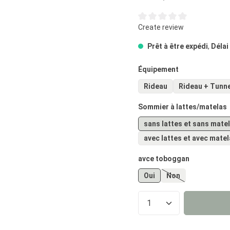
Note moyenne de 0 sur 5 éto
Create review
Prêt à être expédi
,
Délai
Sélectionnez
Équipement
Rideau
Rideau + Tunn
Sélectionnez
Sommier à lattes/matelas
sans lattes et sans mate
avec lattes et avec mate
Sélectionnez
avce toboggan
Oui
Non
(Cette option n'es
Quantité de prod