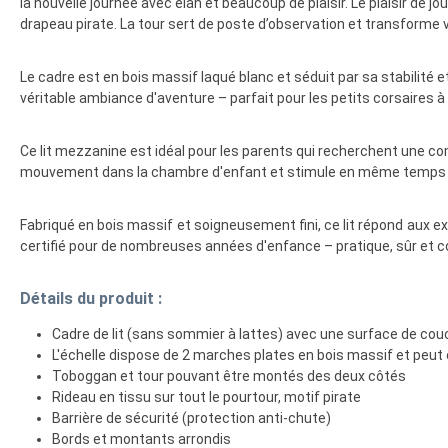
la nouvelle journée avec élan et beaucoup de plaisir. Le plaisir de
drapeau pirate. La tour sert de poste d’observation et transforme vi
Le cadre est en bois massif laqué blanc et séduit par sa stabilité e
véritable ambiance d'aventure – parfait pour les petits corsaires à
Ce lit mezzanine est idéal pour les parents qui recherchent une co
mouvement dans la chambre d'enfant et stimule en même temps la
Fabriqué en bois massif et soigneusement fini, ce lit répond aux 
certifié pour de nombreuses années d'enfance – pratique, sûr et c
Détails du produit :
Cadre de lit (sans sommier à lattes) avec une surface de co
L'échelle dispose de 2 marches plates en bois massif et peu
Toboggan et tour pouvant être montés des deux côtés
Rideau en tissu sur tout le pourtour, motif pirate
Barrière de sécurité (protection anti-chute)
Bords et montants arrondis