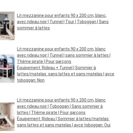
Lit mezzanine pour enfants 90 x 200 cm, blanc,
avec rideau noir | Tunnel | Tour | Toboggan | Sans
sommier à lattes
Prix régulier :
229,95 €*
Lit mezzanine pour enfants 90 x 200 cm, blanc
avec rideau noir | Tunnel | sans sommier à lattes |
Thème pirate | Pour garçons
Équipement:
Rideau + Tunnel
| Sommier à
lattes/matelas:
sans lattes et sans matelas
| avce
toboggan:
Non
Prix régulier :
169,95 €*
Lit mezzanine pour enfants 90 x 200 cm, blanc
avec rideau noir | Toboggan | Sans sommier à
lattes | Thème pirate | Pour garçons
Équipement:
Rideau
| Sommier à lattes/matelas:
sans lattes et sans matelas
| avce toboggan:
Oui
Prix régulier :
159,95 €*