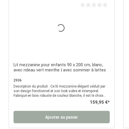
Note moyenne de 0 sur 5 é
Lit mezzanine pour enfants 90 x 200 cm, blanc,
avec rideau vert menthe | avec sommier à lattes
2936
Description du produit : Ce lit mezzanine élégant séduit par
D
son design fonctionnel et son look sobre et intemporel.
Fabriqué en bois robuste de couleur blanche, il est le choix
idéal pour une chambre d'enfant moderne. Sa conception bien
Prix régulier :
159,95 €*
pensée offre un espace de couchage confortable en hauteur,
parfaitement adapté aux enfants grâce à ses bords de
sécurité surélevés. La livraison comprend un sommier à
Ajouter au panier
lattes de haute qualité qui assure un soutien stable du
matelas et garantit un confort optimal. Sous le lit se trouve
le
un vaste espace libre qui peut être fermé par un rideau d'un