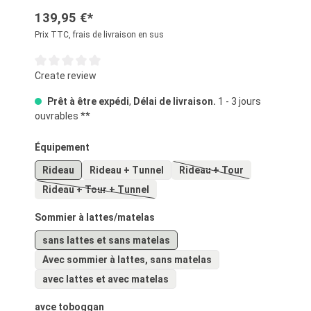
139,95 €*
Prix TTC, frais de livraison en sus
Note moyenne de 0 sur 5 étoiles
Create review
Prêt à être expédi
,
Délai de livraison.
1 - 3 jours
ouvrables **
Sélectionnez
Équipement
Rideau
Rideau + Tunnel
Rideau + Tour
(Cette option n'est pas 
Rideau + Tour + Tunnel
(Cette option n'est pas disponible pour le moment.)
Sélectionnez
Sommier à lattes/matelas
sans lattes et sans matelas
Avec sommier à lattes, sans matelas
avec lattes et avec matelas
Sélectionnez
avce toboggan