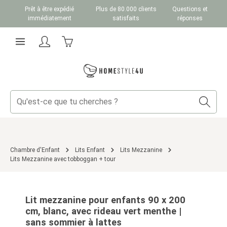
Prêt à être expédié
Plus de 80.000 clients
Questions et
Passer au contenu principal
immédiatement
satisfaits
réponses
Le panier contient 0 articles. La valeur totale du
Chambre d'Enfant
Lits Enfant
Lits Mezzanine
Lits Mezzanine avec tobboggan + tour
Ignorer la galerie d'images
Lit mezzanine pour enfants 90 x 200
cm, blanc, avec rideau vert menthe |
sans sommier à lattes