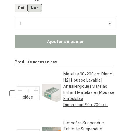
Oui
Non
Quantité de produit : Entrez la quantité souhaité
Ajouter au panier
Produits accessoires
Matelas 90x200 cm Blanc |
H2 | Housse Lavable |
Antiallergique | Matelas
Enfant Matelas en Mousse
piéce
Enroulable
Diménsion:
90 x 200 cm
Prix régulier :
69,95 €*
L´étagère Suspendue
Tablette Suspendue