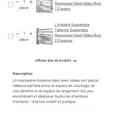
Rayonnage Dépôt Blanc Bois
piéce
1 Étagère
Prix régulier :
24,95 €*
L´étagère Suspendue
Tablette Suspendue
Rayonnage Dépôt Blanc Bois
piéce
2 Étagères
Prix régulier :
29,95 €*
Afficher plus de produits
Description
Lit mezzanine moderne blanc avec rideau vert pastel :
l'alliance parfaite entre un espace de couchage, un
coin détente et un espace de rangement. Sûr, peu
encombrant et idéal pour toutes les chambres
d'enfants – à la fois créatif et pratique.