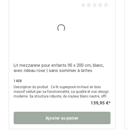
Note moyenne de 0 sur 5 é
Lit mezzanine pour enfants 90 x 200 cm, blanc,
avec rideau rose | sans sommier à lattes
1458
Description du produit : Ce lit superposé mi-haut en bois
D
massif séduit par sa fonctionnalité, sa qualité et son design
moderne. Sa structure robuste, de couleur blanc neutre, offre
une solution de couchage durable et sûre pour les enfants ou
Prix régulier :
139,95 €*
les adolescents. La barrière de sécurité sur tout le pourtour
garantit une sécurité supplémentaire, tandis que l'échelle
intégrée permet d'accéder facilement à la couchette. Le rideau
d
Ajouter au panier
en tissu fourni, d'un rose vif rehaussé de touches de bleu,
confère au lit un aspect élégant et dissimule l'espace situé
sous la surface de couchage. Cet espace peut être utilisé de