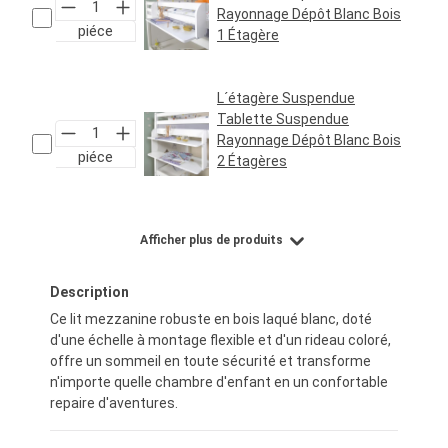
Rayonnage Dépôt Blanc Bois
piéce
1 Étagère
Prix régulier :
24,95 €*
L´étagère Suspendue
Tablette Suspendue
Rayonnage Dépôt Blanc Bois
piéce
2 Étagères
Prix régulier :
29,95 €*
Afficher plus de produits
Description
Ce lit mezzanine robuste en bois laqué blanc, doté
d'une échelle à montage flexible et d'un rideau coloré,
offre un sommeil en toute sécurité et transforme
n'importe quelle chambre d'enfant en un confortable
repaire d'aventures.