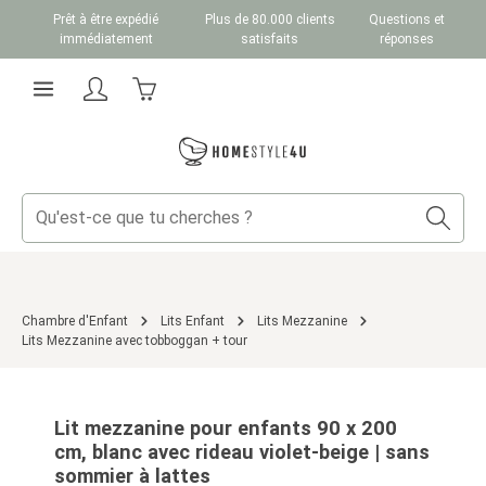
Prêt à être expédié
Plus de 80.000 clients
Questions et
Passer au contenu principal
immédiatement
satisfaits
réponses
Le panier contient 0 articles. La valeur totale du
Chambre d'Enfant
Lits Enfant
Lits Mezzanine
Lits Mezzanine avec tobboggan + tour
Ignorer la galerie d'images
Lit mezzanine pour enfants 90 x 200
cm, blanc avec rideau violet-beige | sans
sommier à lattes