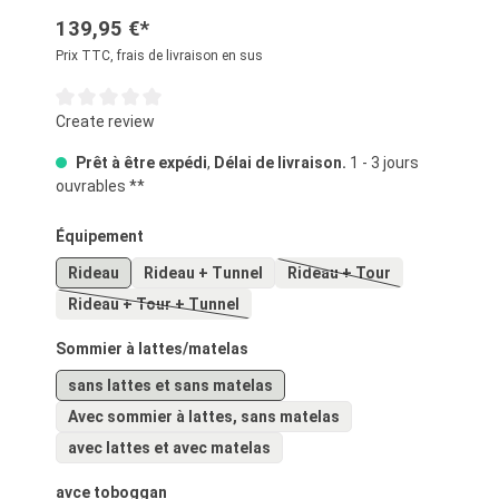
139,95 €*
Prix TTC, frais de livraison en sus
Note moyenne de 0 sur 5 étoiles
Create review
Prêt à être expédi
,
Délai de livraison.
1 - 3 jours
ouvrables **
Sélectionnez
Équipement
Rideau
Rideau + Tunnel
Rideau + Tour
(Cette option n'est pas 
Rideau + Tour + Tunnel
(Cette option n'est pas disponible pour le moment.)
Sélectionnez
Sommier à lattes/matelas
sans lattes et sans matelas
Avec sommier à lattes, sans matelas
avec lattes et avec matelas
Sélectionnez
avce toboggan