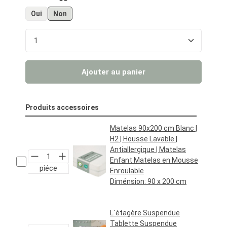
Oui
Non
Quantité de produit : Entrez la quantité souhaité
Ajouter au panier
Produits accessoires
Matelas 90x200 cm Blanc |
H2 | Housse Lavable |
Antiallergique | Matelas
Enfant Matelas en Mousse
piéce
Enroulable
Diménsion:
90 x 200 cm
Prix régulier :
69,95 €*
L´étagère Suspendue
Tablette Suspendue