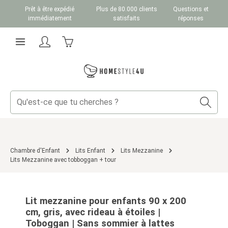
Prêt à être expédié
Plus de 80.000 clients
Questions et
Passer au contenu principal
immédiatement
satisfaits
réponses
Le panier contient 0 articles. La valeur totale du
Chambre d'Enfant
Lits Enfant
Lits Mezzanine
Lits Mezzanine avec tobboggan + tour
Ignorer la galerie d'images
Lit mezzanine pour enfants 90 x 200
cm, gris, avec rideau à étoiles |
Toboggan | Sans sommier à lattes