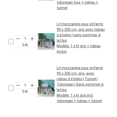
toboggan tour + rideau +
tunnel
Prix régulier :
259,95 €*
Lit mezzanine pour enfants
90 x 200 cm, gris avec rideau
à étoiles | sans sommier à
lattes
Stk
Modéle:
1 x lit gris + rideau
inclus
Prix régulier :
159,95 €*
Lit mezzanine pour enfants
90 x 200 cm, gris, avec
rideau à étoiles | Tunnel |
Toboggan | Sans sommier à
lattes
Stk
Modéle:
1 x lit gris incl.
toboggan + rideau + tunnel
Prix régulier :
219,95 €*