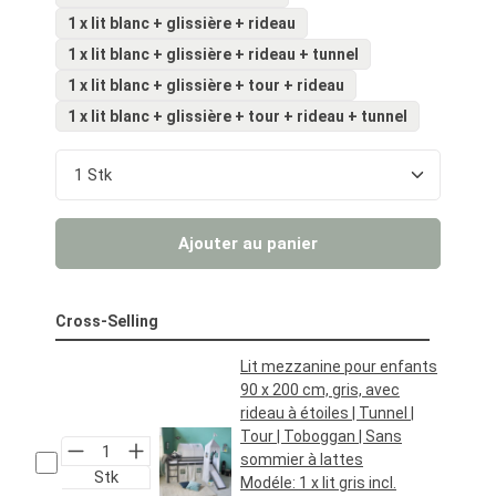
1 x lit blanc + glissière + rideau
1 x lit blanc + glissière + rideau + tunnel
1 x lit blanc + glissière + tour + rideau
1 x lit blanc + glissière + tour + rideau + tunnel
Quantité de produit : Entrez la quantité souhaité
Ajouter au panier
Cross-Selling
Lit mezzanine pour enfants
90 x 200 cm, gris, avec
rideau à étoiles | Tunnel |
Tour | Toboggan | Sans
sommier à lattes
Stk
Modéle:
1 x lit gris incl.