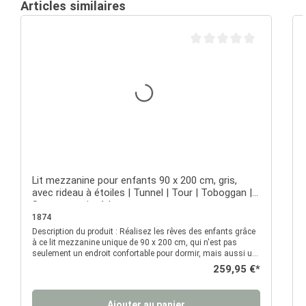
Articles similaires
Note moyenne de 0 sur 5 é
Lit mezzanine pour enfants 90 x 200 cm, gris,
avec rideau à étoiles | Tunnel | Tour | Toboggan |
Sans sommier à lattes
1874
Description du produit : Réalisez les rêves des enfants grâce
D
à ce lit mezzanine unique de 90 x 200 cm, qui n'est pas
seulement un endroit confortable pour dormir, mais aussi un
univers de jeu créatif. Ce lit mezzanine pour enfant, dans un
Prix régulier :
259,95 €*
gris moderne, allie fonctionnalité et design soigné. Il est idéal
pour les petits aventuriers qui rêvent d’une chambre unique.
Que ce soit pour dormir, jouer ou se cacher, ce lit deviendra en
Ajouter au panier