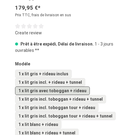
179,95 €*
Prix TTC, frais de livraison en sus
Note moyenne de 0 sur 5 étoiles
Create review
Prêt à être expédi
,
Délai de livraison.
1 - 3 jours
ouvrables **
Sélectionnez
Modéle
1 x lit gris + rideau inclus
1 x lit gris incl. + rideau + tunnel
1 x lit gris avec toboggan + rideau
1 x lit gris incl. toboggan + rideau + tunnel
1 x lit gris incl. toboggan tour + rideau
1 x lit gris incl. toboggan tour + rideau + tunnel
1 x lit blanc + rideau
1 x lit blanc + rideau + tunnel