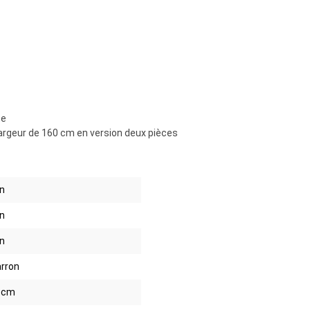
te
largeur de 160 cm en version deux pièces
n
n
n
rron
 cm