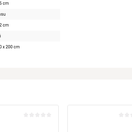
5 cm
ssu
2 cm
i
0 x 200 cm
Note moyenne de 0 sur 5 étoiles
Note m