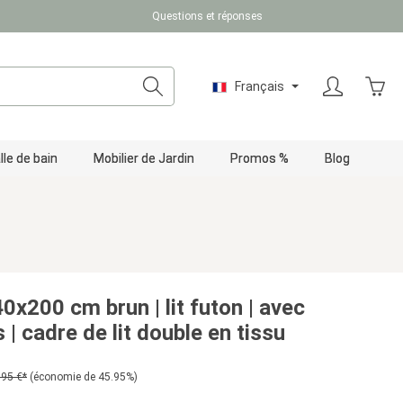
Questions et réponses
Le pa
Français
lle de bain
Mobilier de Jardin
Promos %
Blog
0x200 cm brun | lit futon | avec
 | cadre de lit double en tissu
,95 €*
(économie de 45.95%)