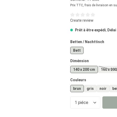
Prix TTC, frais de livraison en s
Note moyenne de 0 sur 5 éto
Create review
Prêt à être expédi
,
Délai
Sélectionnez
Betten / Nachttisch
Bett
Sélectionnez
Diménsion
140 x 200 cm
160 x 20
(Ce
Sélectionnez
Couleurs
brun
gris
noir
be
Quantité de prod