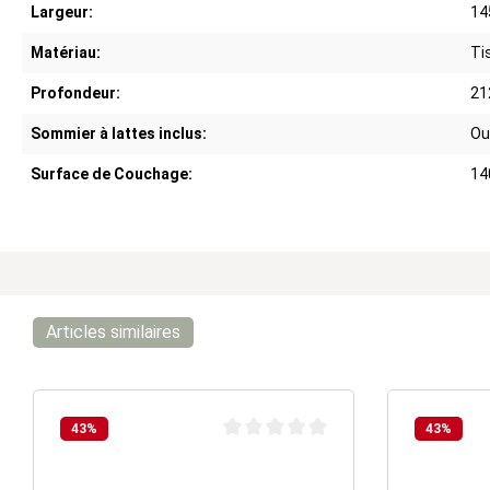
Largeur:
14
Matériau:
Ti
Profondeur:
21
Sommier à lattes inclus:
Ou
Surface de Couchage:
14
Articles similaires
43
%
43
%
Note moyenne de 0 sur 5 étoiles