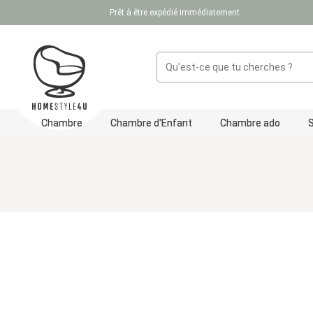
Prêt à être expédié immédiatement
ser au contenu principal
Passer à la recherche
Passer à la navigation principale
Chambre
Chambre d'Enfant
Chambre ado
Ignorer la galerie d'images