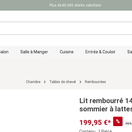
Plus de 80.000 clients satisfaits
Salon
Salle à Manger
Cuisine
Entrée & Couloir
Sa
Chambre
Tables de chevet
Rembourrées
Lit rembourré 14
sommier à lattes
%
199,95 €*
369
Contenu :
1 Piéce