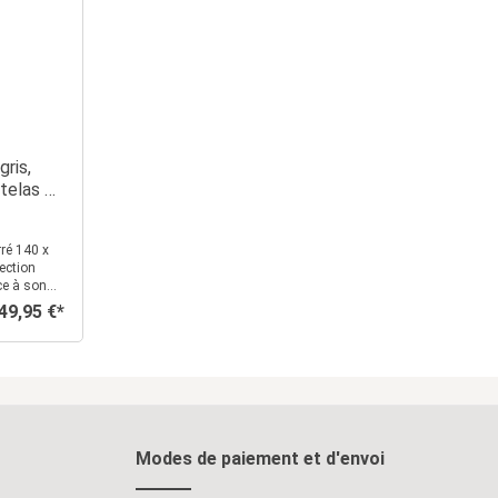
gris,
telas –
 sommeil
fection
ce à son
orti, il
49,95 €*
ix régulier :
à tous les
mbre une
se. La tête
r
, invite à
dre le
évision
Modes de paiement et d'envoi
 sommeil
attes