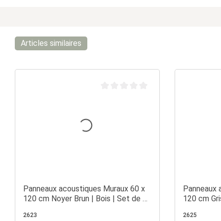
Articles similaires
Note moyenne de 0 sur 5 étoiles
Panneaux acoustiques Muraux 60 x
Panneaux a
120 cm Noyer Brun | Bois | Set de 2
120 cm Gris
| Lattes 3D
Lattes 3D
2623
2625