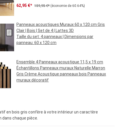
Prix de vente :
Prix régulier :
62,95 €*
159,95 €*
(économie de 60.64%)
Panneaux acoustiques Muraux 60 x 120 cm Gris
Clair | Bois | Set de 4 | Lattes 3D
Taille du set:
4 panneaux
| Dimensions par
panneau:
60 x 120 cm
Prix régulier :
69,95 €*
Ensemble 4 Panneaux acoustique 11,5 x 19 cm
Échantillons Panneaux muraux Naturelle Marron
Gris Crème Acoustique panneaux bois Panneaux
muraux décoratif
Prix régulier :
6,95 €*
f en bois gris confère à votre intérieur un caractère
on dans chaque pièce.