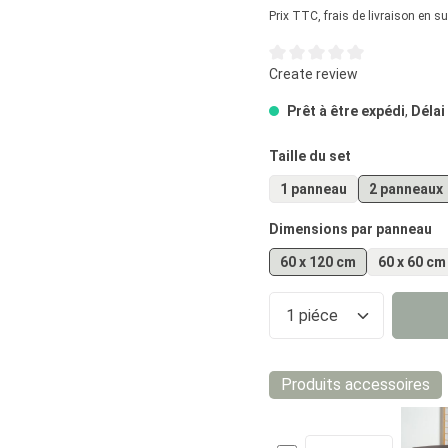
Prix TTC, frais de livraison en s
Note moyenne de 0 sur 5 éto
Create review
Prêt à être expédi
,
Délai
Sélectionnez
Taille du set
1 panneau
2 panneaux
Sélectionnez
Dimensions par panneau
60 x 120 cm
60 x 60 cm
Quantité de prod
Produits accessoires