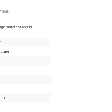
ntage
age mural est requis
r
ulaire
aux