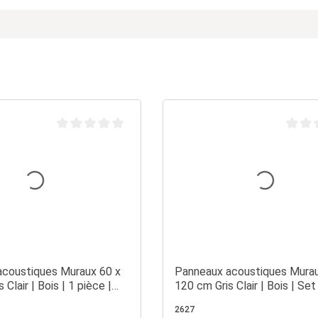
Note moyenne de 0 sur 5 étoiles
Note m
coustiques Muraux 60 x
Panneaux acoustiques Murau
 Clair | Bois | 1 pièce |
120 cm Gris Clair | Bois | Set
Lattes 3D
2627