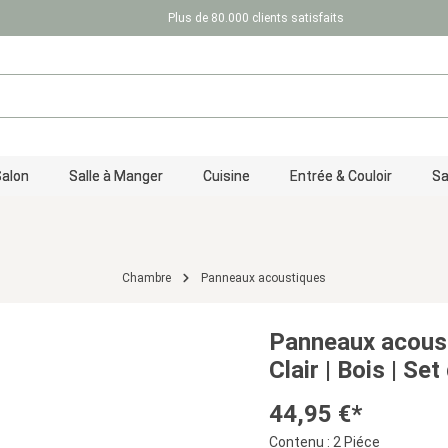
Plus de 80.000 clients satisfaits
Salon
Salle à Manger
Cuisine
Entrée & Couloir
Sa
Chambre
Panneaux acoustiques
Panneaux acoust
Clair | Bois | Se
44,95 €*
Contenu :
2 Piéce