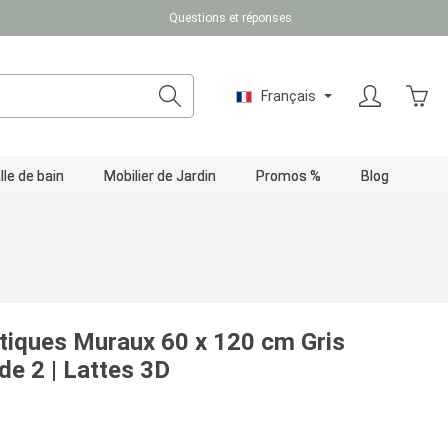
Questions et réponses
Le pa
Français
lle de bain
Mobilier de Jardin
Promos %
Blog
iques Muraux 60 x 120 cm Gris
t de 2 | Lattes 3D