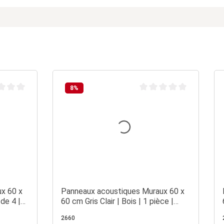
8
%
oyenne de 0 sur 5 étoiles
Note moyenne de 0 sur 5 é
x 60 x
Panneaux acoustiques Muraux 60 x
 de 4 |
60 cm Gris Clair | Bois | 1 pièce |
Lattes 3D
2660