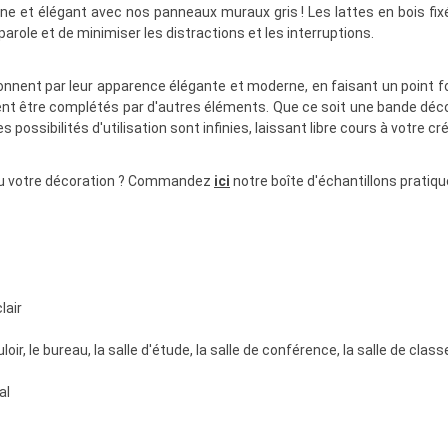
ne et élégant avec nos panneaux muraux gris ! Les lattes en bois fixé
 parole et de minimiser les distractions et les interruptions.
ionnent par leur apparence élégante et moderne, en faisant un point 
nt être complétés par d'autres éléments. Que ce soit une bande déco
possibilités d'utilisation sont infinies, laissant libre cours à votre cré
e ou votre décoration ? Commandez
ici
notre boîte d'échantillons pratiq
lair
loir, le bureau, la salle d'étude, la salle de conférence, la salle de classe
al