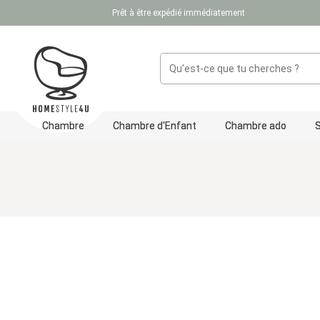
Prêt à être expédié immédiatement
ser au contenu principal
Passer à la recherche
Passer à la navigation principale
Chambre
Chambre d'Enfant
Chambre ado
Ignorer la galerie d'images