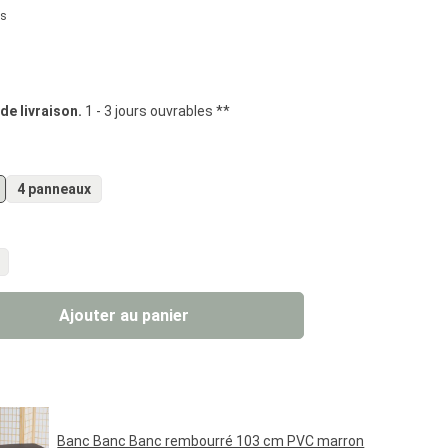
us
iles
 de livraison.
1 - 3 jours ouvrables **
4 panneaux
uit : Entrez la quantité souhaitée ou util
Ajouter au panier
Banc Banc Banc rembourré 103 cm PVC marron