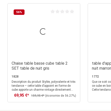
56
%
Note moyenne de 0 sur 5 étoiles
Chaise table basse cube table 2
table d'ap
SET table de nuit gris
nuit marro
1828
1772
Description du produit Stylée, polyvalente et très
Que ce soit co
tendance – cette table d’appoint en forme de
ce cube en boi
cube apporte un charme vintage directement
Cette tendance
dans ton intérieur. Fabriquée en bois robuste et
style vos cha
69,95 €*
Prix de vente :
Prix régulier :
159,95 €*
(économie de 56.27%)
dotée d’une finition shabby chic blanche, elle
visuellement a
séduit par son aspect rustique et chaleureux.
Détails un grand cube en bois peut être utilisé
Les motifs décoratifs perforés sur les côtés
comme tabouret ou table
rendent chaque pièce unique et ajoutent une
Matériaux et couleurs bois,