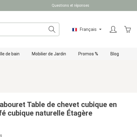
Questions et réponses
Le pa
Français
lle de bain
Mobilier de Jardin
Promos %
Blog
tabouret Table de chevet cubique en
fé cubique naturelle Étagère
us