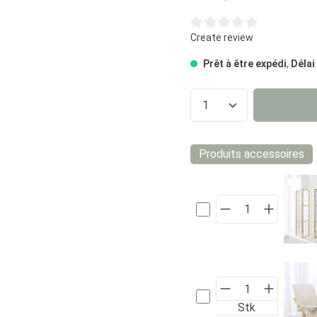
Note moyenne de 0 sur 5 éto
Create review
Prêt à être expédi
,
Délai
Quantité de prod
Produits accessoires
Stk