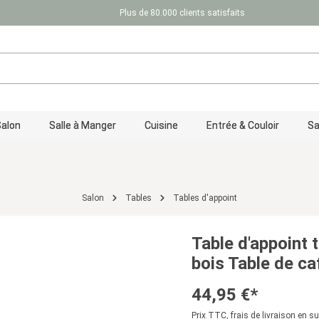
Plus de 80.000 clients satisfaits
Salon
Salle à Manger
Cuisine
Entrée & Couloir
Sa
Salon
Tables
Tables d'appoint
Table d'appoint 
bois Table de ca
44,95 €*
Prix TTC, frais de livraison en s