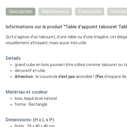
Description
Warnhinweise
Évaluations
Informat
Informations sur le produit "Table d'appoint tabouret Tabl
Qu'il s'agisse d'un tabouret, d'une table ou d'une étagère, cet élé
visuellement attrayant, mais aussi très utile.
Détails
grand cube en bois pouvant être utilisé comme tabouret ou t
décoratif et utile
Attention :
le couvercle
n'est pas
amovible ! (
Pas
d'espace de 
Matériau et couleur
bois, laqué brun naturel
forme : Rectangle
Dimensions: (H x L x P)
Boîte : 39 x 40 x 40 cm