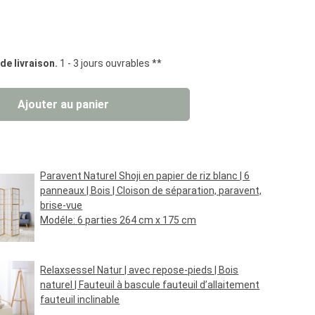
iles
 de livraison.
1 - 3 jours ouvrables **
uit : Entrez la quantité souhaitée ou util
Ajouter au panier
Paravent Naturel Shoji en papier de riz blanc | 6
panneaux | Bois | Cloison de séparation, paravent,
brise-vue
Modéle:
6 parties 264 cm x 175 cm
Prix régulier :
119,95 €*
Relaxsessel Natur | avec repose-pieds | Bois
naturel | Fauteuil à bascule fauteuil d’allaitement
fauteuil inclinable