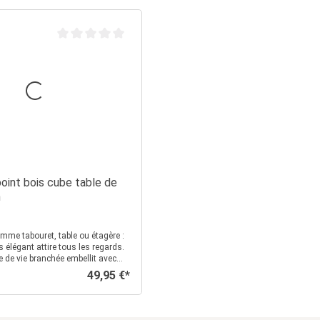
Note moyenne de 0 sur 5 étoiles
point bois cube table de
n
mme tabouret, table ou étagère :
s élégant attire tous les regards.
 de vie branchée embellit avec
mbres. Le cube est non seulement
49,95 €*
Prix régulier :
ttrayant, mais aussi très utile.
 décoratif et utile
 laqué brun mat