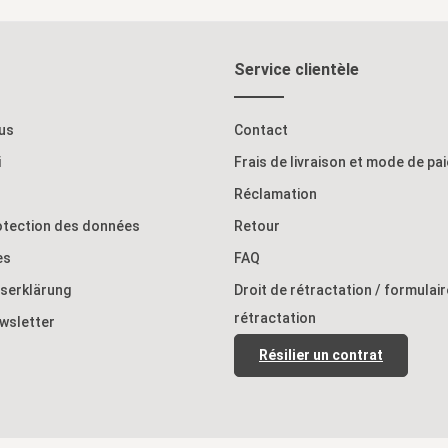
Ajouter au panier
x P) Boîte 1 : 38 x 40 x 40 cm Poids : 4 KG
Service clientèle
us
Contact
i
Frais de livraison et mode de pa
Réclamation
rotection des données
Retour
es
FAQ
tserklärung
Droit de rétractation / formulai
rétractation
ewsletter
Résilier un contrat