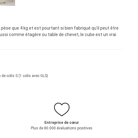
Prix régulier :
79,95 €*
èse que 4 kg et est pourtant si bien fabriqué qu'il peut être
ussi comme étagère ou table de chevet, le cube est un vrai
 de colis S (1 colis avec GLS)
Entreprise de cœur
Plus de 80.000 évaluations positives