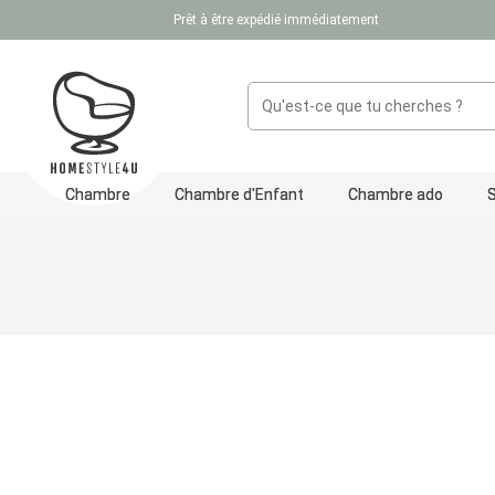
Prêt à être expédié immédiatement
ser au contenu principal
Passer à la recherche
Passer à la navigation principale
Chambre
Chambre d'Enfant
Chambre ado
Ignorer la galerie d'images