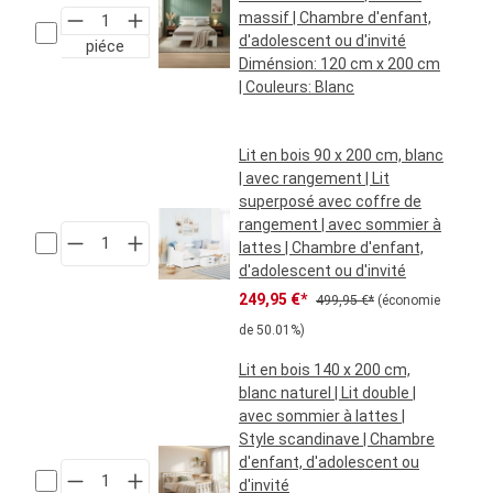
massif | Chambre d'enfant,
d'adolescent ou d'invité
piéce
Diménsion:
120 cm x 200 cm
| Couleurs:
Blanc
Prix régulier :
119,95 €*
Lit en bois 90 x 200 cm, blanc
| avec rangement | Lit
superposé avec coffre de
rangement | avec sommier à
lattes | Chambre d'enfant,
d'adolescent ou d'invité
Prix de vente :
Prix régulier :
249,95 €*
499,95 €*
(économie
de 50.01%)
Lit en bois 140 x 200 cm,
blanc naturel | Lit double |
avec sommier à lattes |
Style scandinave | Chambre
d'enfant, d'adolescent ou
d'invité