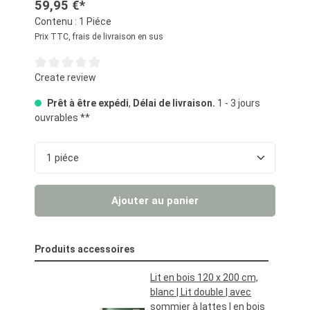
59,95 €*
Contenu :
1 Piéce
Prix TTC, frais de livraison en sus
Note moyenne de 0 sur 5 étoiles
Create review
Prêt à être expédi
,
Délai de livraison.
1 - 3 jours
ouvrables **
Quantité de produit : Entrez la quantité souhaité
Ajouter au panier
Produits accessoires
Lit en bois 120 x 200 cm,
blanc | Lit double | avec
sommier à lattes | en bois