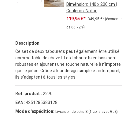
Diménsion:
140 x 200 cm
|
Couleurs:
Natur
Prix de vente :
Prix régulier :
119,95 €*
349,95 €*
(économie
de 65.72%)
Description
Ce set de deux tabourets peut également être utilisé
comme table de chevet. Les tabourets en bois sont
robustes et ajoutent une touche naturelle à n'importe
quelle pièce. Grâce à leur design simple et intemporel,
ils s'adaptent à tous les styles.
Réf. produit :
2270
EAN:
4251285383128
Mode d'expédition:
Livraison de colis S (1 colis avec GLS)