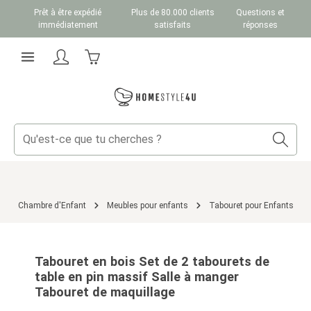
Prêt à être expédié
Plus de 80.000 clients
Questions et
Passer au contenu principal
immédiatement
satisfaits
réponses
Le panier contient 0 articles. La valeur totale du
Chambre d'Enfant
Meubles pour enfants
Tabouret pour Enfants
Ignorer la galerie d'images
Tabouret en bois Set de 2 tabourets de
table en pin massif Salle à manger
Tabouret de maquillage