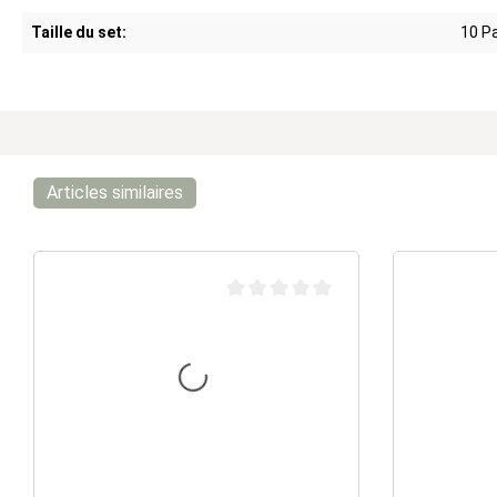
Taille du set:
10 P
Articles similaires
Note moyenne de 0 sur 5 étoiles