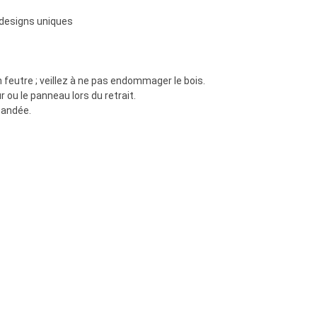
 designs uniques
 feutre ; veillez à ne pas endommager le bois.
 ou le panneau lors du retrait.
mmandée.