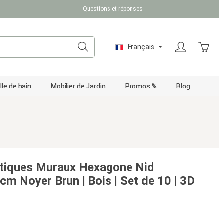
Questions et réponses
Le pa
Français
lle de bain
Mobilier de Jardin
Promos %
Blog
tiques Muraux Hexagone Nid
 cm Noyer Brun | Bois | Set de 10 | 3D