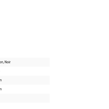
n, Noir
g
m
m