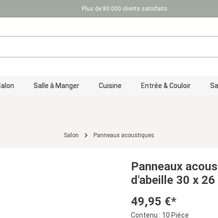
Plus de 80.000 clients satisfaits
Salon
Salle à Manger
Cuisine
Entrée & Couloir
Sa
Salon
Panneaux acoustiques
Panneaux acous
d'abeille 30 x 26
49,95 €*
Contenu :
10 Piéce