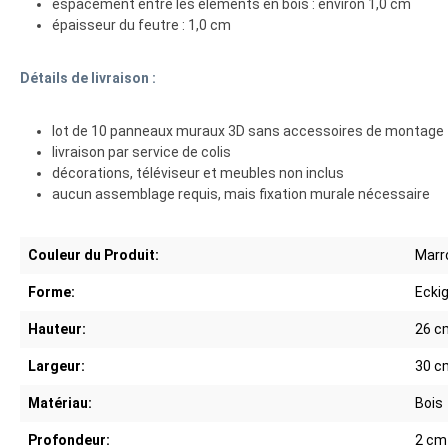
espacement entre les éléments en bois : environ 1,0 cm
épaisseur du feutre : 1,0 cm
Détails de livraison :
lot de 10 panneaux muraux 3D sans accessoires de montage
livraison par service de colis
décorations, téléviseur et meubles non inclus
aucun assemblage requis, mais fixation murale nécessaire
Couleur du Produit:
Marro
Forme:
Ecki
Hauteur:
26 c
Largeur:
30 c
Matériau:
Bois
Profondeur:
2 cm