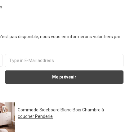
us
iles
n'est pas disponible, nous vous en informerons volontiers par
Me prévenir
Commode Sideboard Blanc Bois Chambre à
coucher Penderie
Prix régulier :
249,95 €*