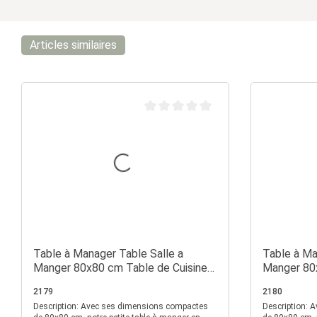
Articles similaires
Note moyenne de 0 sur 5 étoiles
Table à Manager Table Salle a
Table à Ma
Manger 80x80 cm Table de Cuisine
Manger 80x
en Bois Chêne
en Bois Bl
2179
2180
Description: Avec ses dimensions compactes
Description: Avec ses dimensions compactes