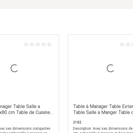
Note moyenne de 0 sur 5 étoiles
Note m
nager Table Salle a
Table à Manager Table Exten
80 cm Table de Cuisine
Table Salle a Manger Table 
anc
Cuisine en Bois Chêne
2182
Description: Avec ses dimensions de 120x80