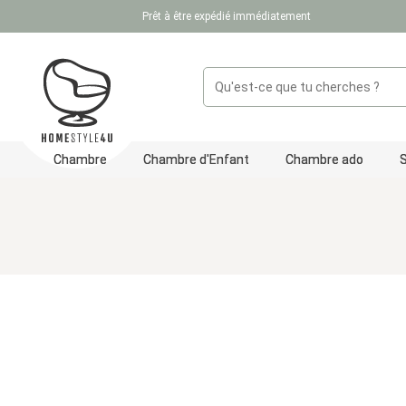
Prêt à être expédié immédiatement
ser au contenu principal
Passer à la recherche
Passer à la navigation principale
Chambre
Chambre d'Enfant
Chambre ado
Ignorer la galerie d'images