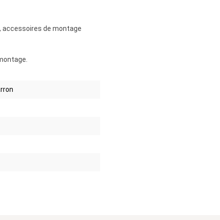
e, accessoires de montage
 montage.
arron