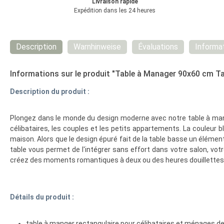
Livraison rapide
Expédition dans les 24 heures
Description
Warnhinweise
Évaluations
Informat
Informations sur le produit "Table à Manager 90x60 cm Tab
Description du produit :
Plongez dans le monde du design moderne avec notre table à mang
célibataires, les couples et les petits appartements. La couleur
maison.
Alors que le design épuré fait de la table basse un élément
table vous permet de l'intégrer sans effort dans votre salon, vo
créez des moments romantiques à deux ou des heures douillettes
Détails du produit :
table à manger rectangulaire pour célibataires et ménages d