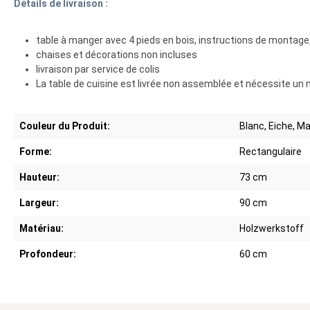
Détails de livraison :
table à manger avec 4 pieds en bois, instructions de montag
chaises et décorations non incluses
livraison par service de colis
La table de cuisine est livrée non assemblée et nécessite un
Couleur du Produit:
Blanc, Eiche, M
Forme:
Rectangulaire
Hauteur:
73 cm
Largeur:
90 cm
Matériau:
Holzwerkstoff
Profondeur:
60 cm