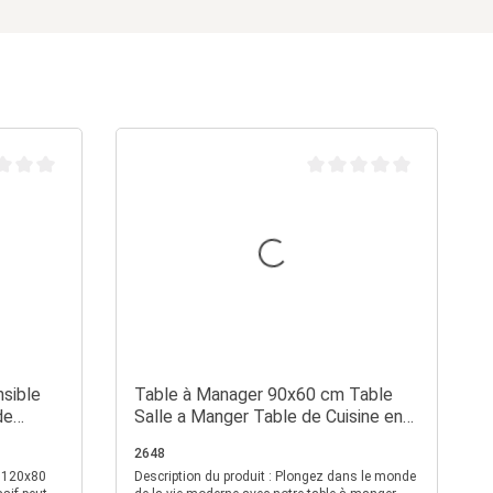
oyenne de 0 sur 5 étoiles
Note moyenne de 0 sur 5 é
sible
Table à Manager 90x60 cm Table
de
Salle a Manger Table de Cuisine en
Bois Blanc Table de Salon Salle de
2648
Séjour
Description du produit : Plongez dans le monde