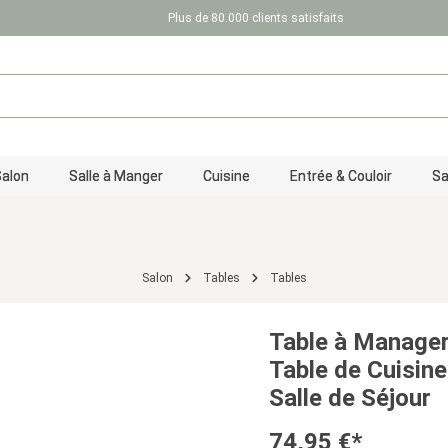
Plus de 80.000 clients satisfaits
Salon
Salle à Manger
Cuisine
Entrée & Couloir
Sa
Salon
Tables
Tables
Table à Manager
Table de Cuisine
Salle de Séjour
74,95 €*