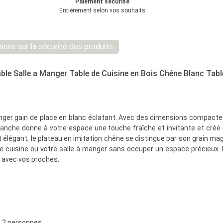
Paiement sécurisé
Entièrement selon vos souhaits
ions sur la sécurité des produits
le Salle a Manger Table de Cuisine en Bois Chêne Blanc Table
er gain de place en blanc éclatant. Avec des dimensions compactes d
 blanche donne à votre espace une touche fraîche et invitante
et crée
 élégant, le plateau en imitation chêne se distingue par son grain magni
tre cuisine ou votre salle à manger sans occuper un espace précieux. 
 avec vos proches.
e 2 personnes