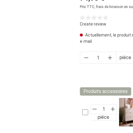
Prix TTC, frais de livraison en s
Note moyenne de 0 sur 5 éto
Create review
Actuellement, le produit 
e-mail.
piéce
Produits accessoires
piéce