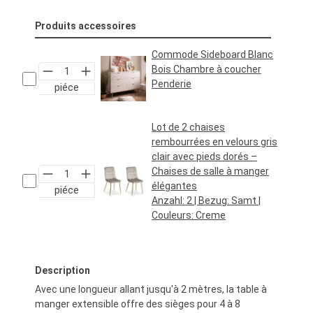
Produits accessoires
Commode Sideboard Blanc
Bois Chambre à coucher
Penderie
piéce
Prix régulier :
249,95 €*
Lot de 2 chaises
rembourrées en velours gris
clair avec pieds dorés –
Chaises de salle à manger
élégantes
piéce
Anzahl:
2
| Bezug:
Samt
|
Couleurs:
Creme
Prix régulier :
79,95 €*
Description
Avec une longueur allant jusqu'à 2 mètres, la table à
manger extensible offre des sièges pour 4 à 8