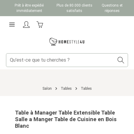
Prêt à être expédié
Plus de 80.000 clients
Questions et
Passer au contenu principal
immédiatement
satisfaits
réponses
Le panier contient 0 articles. La valeur totale du
Salon
Tables
Tables
Ignorer la galerie d'images
Table à Manager Table Extensible Table
Salle a Manger Table de Cuisine en Bois
Blanc