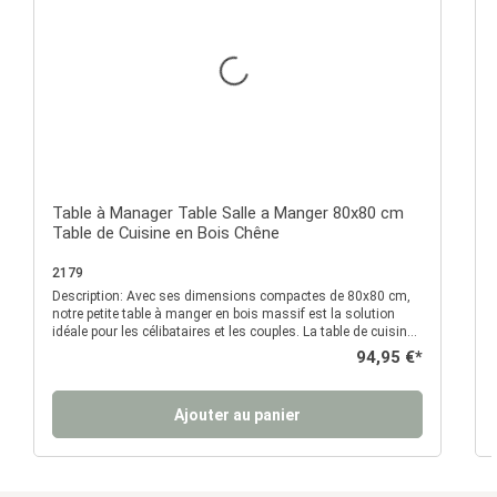
Note moyenne de 0 sur 5 é
Table à Manager Table Salle a Manger 80x80 cm
Table de Cuisine en Bois Chêne
2179
Description: Avec ses dimensions compactes de 80x80 cm,
De
notre petite table à manger en bois massif est la solution
idéale pour les célibataires et les couples. La table de cuisine
est le complément parfait pour votre salon, votre cuisine ou
Prix régulier :
94,95 €*
votre salle à manger et se combine facilement avec d'autres
meubles grâce à son design intemporel. La table est très peu
encombrante et convient donc particulièrement aux petits
Ajouter au panier
appartements et aux petites pièces. Les veines du bois à
l'aspect chêne naturelle sont bien visibles et apportent une
touche visuelle à votre intérieur. Avec une longueur de 80 cm,
la table de salle à manger peut accueillir de 2 à 4 personnes.
La table en bois dispose d'un bord ABS et est recouverte