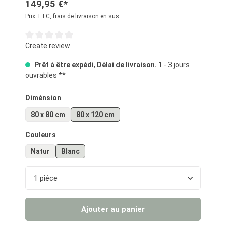
149,95 €*
Prix TTC, frais de livraison en sus
Note moyenne de 0 sur 5 étoiles
Create review
Prêt à être expédi
,
Délai de livraison.
1 - 3 jours
ouvrables **
Sélectionnez
Diménsion
80 x 80 cm
80 x 120 cm
Sélectionnez
Couleurs
Natur
Blanc
Quantité de produit : Entrez la quantité souhaité
Ajouter au panier