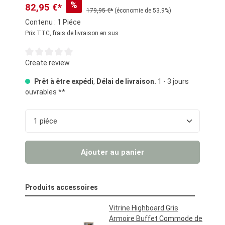
%
82,95 €*
179,95 €*
(économie de 53.9%)
Contenu :
1 Piéce
Prix TTC, frais de livraison en sus
Note moyenne de 0 sur 5 étoiles
Create review
Prêt à être expédi
,
Délai de livraison.
1 - 3 jours
ouvrables **
Quantité de produit : Entrez la quantité souhaité
Ajouter au panier
Produits accessoires
Vitrine Highboard Gris
Armoire Buffet Commode de