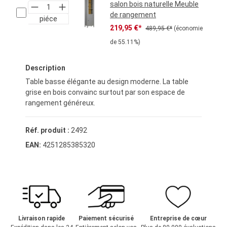
salon bois naturelle Meuble
de rangement
piéce
Prix de vente :
Prix régulier :
219,95 €*
489,95 €*
(économie
de 55.11%)
Description
Table basse élégante au design moderne. La table
grise en bois convainc surtout par son espace de
rangement généreux.
Réf. produit :
2492
EAN:
4251285385320
Livraison rapide
Paiement sécurisé
Entreprise de cœur