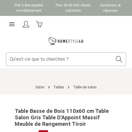
Prêt à être expédié
Plus de 80.000 clients
Questions et
Passer au contenu principal
immédiatement
satisfaits
réponses
Le panier contient 0 articles. La valeur totale du
Salon
Tables
Table de salon
Ignorer la galerie d'images
Table Basse de Bois 110x60 cm Table
Salon Gris Table D'Appoint Massif
Meuble de Rangement Tiroir