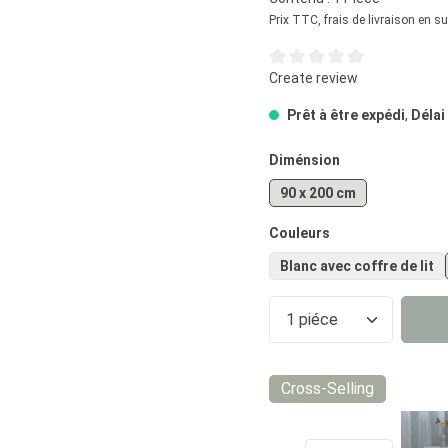
Prix TTC, frais de livraison en s
Note moyenne de 0 sur 5 éto
Create review
Prêt à être expédi
,
Délai
Sélectionnez
Diménsion
90 x 200 cm
Sélectionnez
Couleurs
Blanc avec coffre de lit
Quantité de prod
Cross-Selling