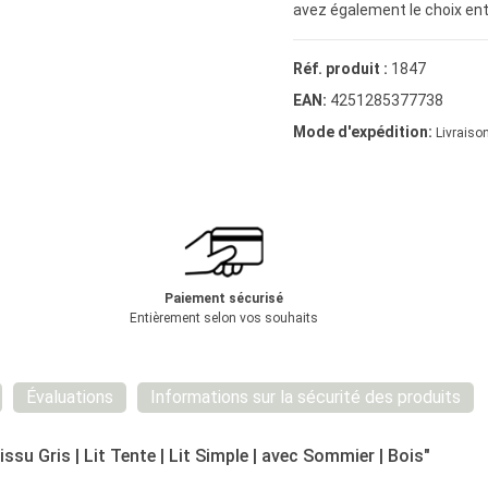
avez également le choix entre
Réf. produit :
1847
EAN:
4251285377738
Mode d'expédition:
Livraison
Paiement sécurisé
Entièrement selon vos souhaits
Évaluations
Informations sur la sécurité des produits
su Gris | Lit Tente | Lit Simple | avec Sommier | Bois"