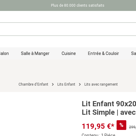
Plus de 80.000 clients satisfaits
Salon
Salle à Manger
Cuisine
Entrée & Couloir
Sa
Chambre d'Enfant
Lits Enfant
Lits avec rangement
Lit Enfant 90x20
Lit Simple | ave
%
119,95 €*
299
Contenu :
1 Piéce