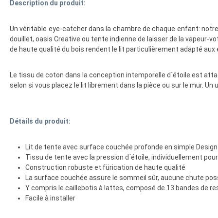
Description du produit:
Un véritable eye-catcher dans la chambre de chaque enfant: notre
douillet, oasis Creative ou tente indienne de laisser de la vapeur-vo
de haute qualité du bois rendent le lit particulièrement adapté aux
Le tissu de coton dans la conception intemporelle d´étoile est att
selon si vous placez le lit librement dans la pièce ou sur le mur. Un 
Détails du produit:
Lit de tente avec surface couchée profonde en simple Design 
Tissu de tente avec la pression d´étoile, individuellement pou
Construction robuste et fürication de haute qualité
La surface couchée assure le sommeil sûr, aucune chute pos
Y compris le caillebotis à lattes, composé de 13 bandes de res
Facile à installer