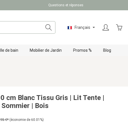
Questions et réponses
Le pa
Français
lle de bain
Mobilier de Jardin
Promos %
Blog
0 cm Blanc Tissu Gris | Lit Tente |
c Sommier | Bois
,95 €*
(économie de 60.01%)