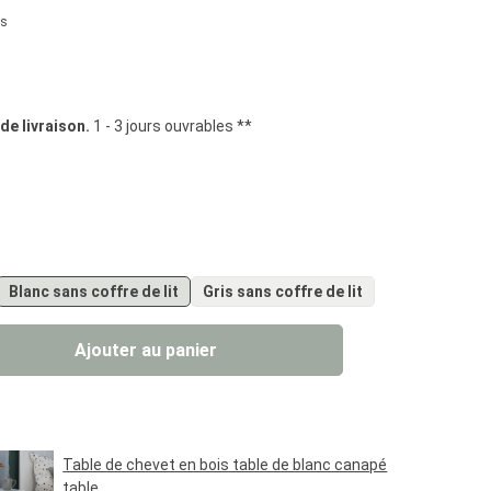
us
iles
 de livraison.
1 - 3 jours ouvrables **
Blanc sans coffre de lit
Gris sans coffre de lit
uit : Entrez la quantité souhaitée ou util
Ajouter au panier
Table de chevet en bois table de blanc canapé
table