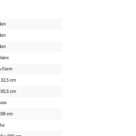
Non
Non
Non
Blanc
A-Form
132,5 cm
105,5 cm
Bois
208 cm
Oui