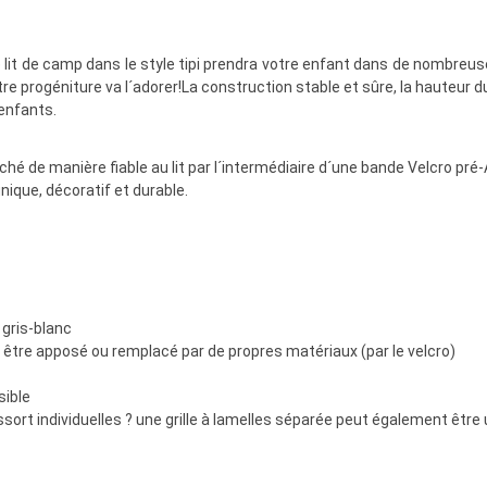
 lit de camp dans le style tipi prendra votre enfant dans de nombre
tre progéniture va l´adorer!La construction stable et sûre, la hauteur du
 enfants.
aché de manière fiable au lit par l´intermédiaire d´une bande Velcro p
unique, décoratif et durable.
gris-blanc
r être apposé ou remplacé par de propres matériaux (par le velcro)
sible
sort individuelles ? une grille à lamelles séparée peut également être u