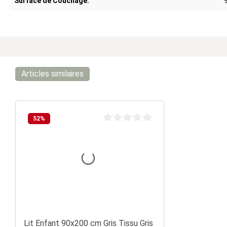
Surface de Couchage:
Articles similaires
52
%
Note moyenne de 0 sur 5 étoiles
Lit Enfant 90x200 cm Gris Tissu Gris