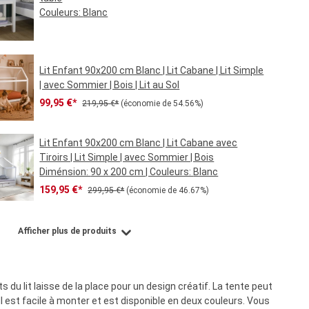
Couleurs:
Blanc
Prix régulier :
39,95 €*
Lit Enfant 90x200 cm Blanc | Lit Cabane | Lit Simple
| avec Sommier | Bois | Lit au Sol
Prix de vente :
Prix régulier :
99,95 €*
219,95 €*
(économie de 54.56%)
Lit Enfant 90x200 cm Blanc | Lit Cabane avec
Tiroirs | Lit Simple | avec Sommier | Bois
Diménsion:
90 x 200 cm
| Couleurs:
Blanc
Prix de vente :
Prix régulier :
159,95 €*
299,95 €*
(économie de 46.67%)
Afficher plus de produits
 du lit laisse de la place pour un design créatif. La tente peut
 Il est facile à monter et est disponible en deux couleurs. Vous