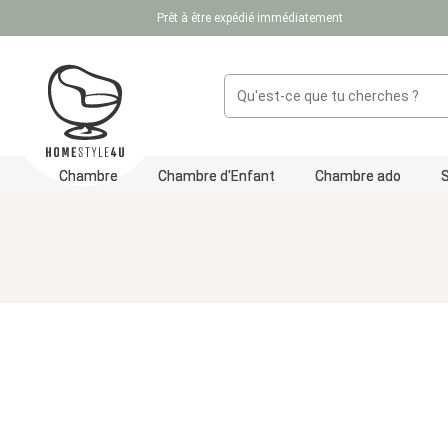
Prêt à être expédié immédiatement
ser au contenu principal
Passer à la recherche
Passer à la navigation principale
Chambre
Chambre d'Enfant
Chambre ado
Ignorer la galerie d'images