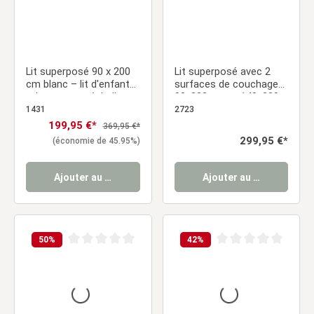
Lit superposé 90 x 200
Lit superposé avec 2
cm blanc – lit d'enfant
surfaces de couchage
robuste avec échelle et
90x200 cm et 140x200
sommier à lattes pour
cm, blanc | avec 2 tiroirs
1431
2723
chambre de frères et
de lit | avec sommier à
Prix de vente :
199,95 €*
Prix régulier :
369,95 €*
sœurs
lattes
Prix régulier :
299,95 €*
(économie de 45.95%)
Ajouter au panier
Ajouter au panier
50
%
42
%
Note moyenne de 0 sur 5 étoiles
Note moyenne de 0 sur