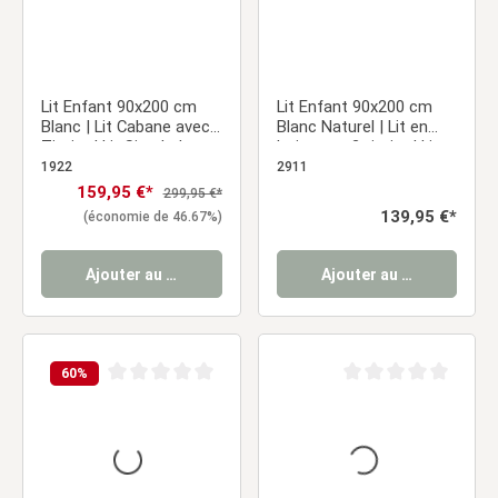
Lit Enfant 90x200 cm
Lit Enfant 90x200 cm
Blanc | Lit Cabane avec
Blanc Naturel | Lit en
Tiroirs | Lit Simple | avec
bois avec 2 tiroirs | Lit
Sommier | Bois
simple | avec sommier |
1922
2911
Barrière de protection
Prix de vente :
159,95 €*
Prix régulier :
299,95 €*
Prix régulier :
139,95 €*
(économie de 46.67%)
Ajouter au panier
Ajouter au panier
60
%
Note moyenne de 0 sur 5 étoiles
Note moyenne de 0 sur