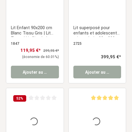
Lit Enfant 90x200 cm
Lit superposé pour
Blanc Tissu Gris | Lit
enfants et adolescents,
Tente | Lit Simple | avec
gris, en bois, 90 x 200 et
Sommier | Bois
140 x 200 cm, avec 2
1847
2725
matelas
Prix de vente :
119,95 €*
Prix régulier :
299,95 €*
Prix régulier :
399,95 €*
(économie de 60.01%)
Ajouter au panier
Ajouter au panier
52
%
Note moyenne de 0 sur 5 étoiles
Note moyenne de 5 sur