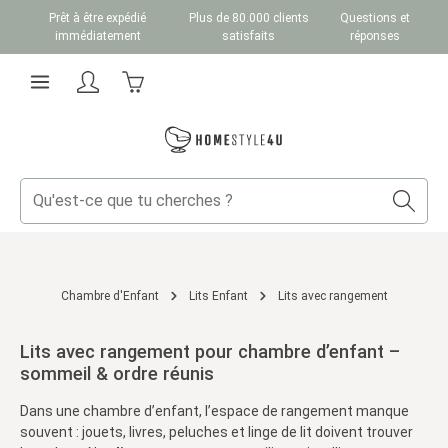
Prêt à être expédié
Plus de 80.000 clients
Questions et
Passer au contenu principal
immédiatement
satisfaits
réponses
Le panier contient 0 articles. La valeur totale du
Chambre d'Enfant
Lits Enfant
Lits avec rangement
Lits avec rangement pour chambre d’enfant –
sommeil & ordre réunis
Dans une chambre d’enfant, l’espace de rangement manque
souvent : jouets, livres, peluches et linge de lit doivent trouver