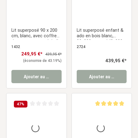
Lit superposé 90 x 200
Lit superposé enfant &
cm, blanc, avec coffre
ado en bois blanc,
de rangement et échelle
90x200 cm et 140x200
– lit d'enfant robuste
cm, avec 2 tiroirs de lit
1432
2724
avec sommier à lattes
et 2 matelas
Prix de vente :
249,95 €*
Prix régulier :
439,95 €*
Prix régulier :
439,95 €*
(économie de 43.19%)
Ajouter au panier
Ajouter au panier
47
%
Note moyenne de 0 sur 5 étoiles
Note moyenne de 5 sur