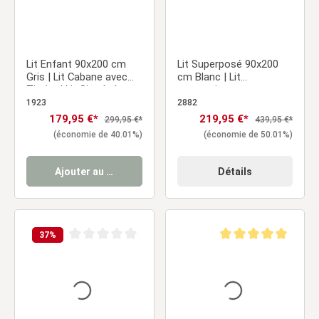
Lit Enfant 90x200 cm
Lit Superposé 90x200
Gris | Lit Cabane avec
cm Blanc | Lit
Tiroirs | Lit Simple | avec
mezzanine avec
Sommier | Bois
Sommier | Protection
1923
2882
anti-chute | Convertible
Prix de vente :
179,95 €*
Prix de vente :
219,95 €*
Prix régulier :
Prix régulier :
299,95 €*
439,95 €*
| Bois massif
(économie de 40.01%)
(économie de 50.01%)
Ajouter au panier
Détails
37
%
Note moyenne de 0 sur 5 étoiles
Note moyenne de 5 sur