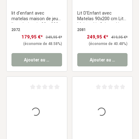
lit d'enfant avec
Lit D'Enfant avec
matelas maison de jeu
Matelas 90x200 cm Lit
lit en bois gris 90 x 200
Maison Lit Cabane Lit
cm
Montessori Lit Bois
2072
2081
Blanc Tiroir
Prix de vente :
179,95 €*
Prix de vente :
249,95 €*
Prix régulier :
Prix régulier :
349,95 €*
419,95 €*
(économie de 48.58%)
(économie de 40.48%)
Ajouter au panier
Ajouter au panier
Note moyenne de 0 sur 5 étoiles
Note moyenne de 0 sur