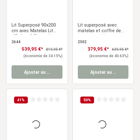
Lit Superposé 90x200
Lit superposé avec
cm avec Matelas Lit
matelas et coffre de
d'Enfant 3 Places Lit
rangement Lit
Triple en Bois Blanc Lit
superposé 90 x 200 cm
2644
2502
Mezzanine Lit Hauteur
Lit mezzanine Lit
Prix de vente :
539,95 €*
Prix de vente :
379,95 €*
Prix régulier :
Prix régulier :
819,95 €*
639,95 €*
Sommier à lattes
superposé Lit d'enfant
(économie de 34.15%)
(économie de 40.63%)
Ajouter au panier
Ajouter au panier
41
%
50
%
Note moyenne de 0 sur 5 étoiles
Note moyenne de 0 sur