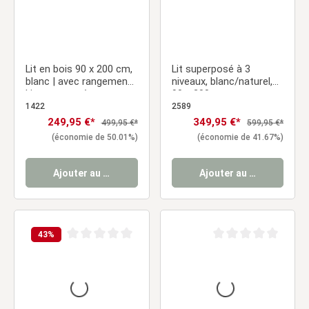
Lit en bois 90 x 200 cm,
Lit superposé à 3
blanc | avec rangement |
niveaux, blanc/naturel,
Lit superposé avec
90 x 200 cm, avec
coffre de rangement |
sommier à lattes
1422
2589
avec sommier à lattes |
Prix de vente :
249,95 €*
Prix de vente :
349,95 €*
Prix régulier :
Prix régulier :
499,95 €*
599,95 €*
Chambre d'enfant,
(économie de 50.01%)
(économie de 41.67%)
d'adolescent ou d'invité
Ajouter au panier
Ajouter au panier
43
%
Note moyenne de 0 sur 5 étoiles
Note moyenne de 0 sur