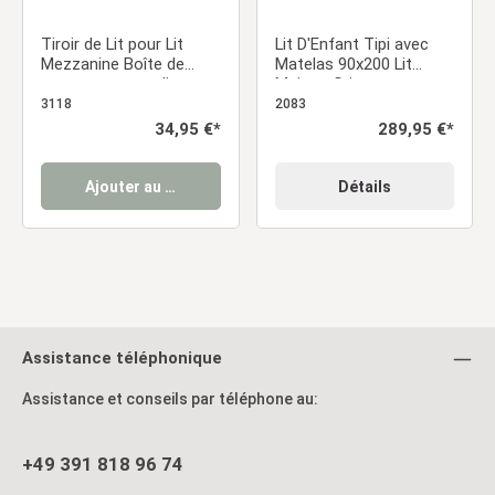
Tiroir de Lit pour Lit
Lit D'Enfant Tipi avec
Mezzanine Boîte de
Matelas 90x200 Lit
rangement pour lit avec
Maison Gris avec
roulettes blanc Coffre
Sommier à Lattes Tiroir
3118
2083
de lit Bois Bac de
Prix régulier :
34,95 €*
Prix régulier :
289,95 €*
rangement
Ajouter au panier
Détails
Assistance téléphonique
Assistance et conseils par téléphone au:
+49 391 818 96 74