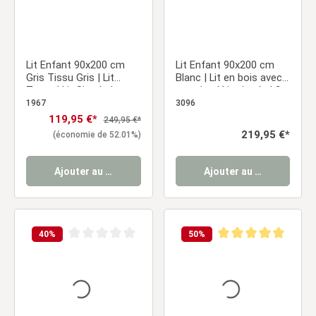
Lit Enfant 90x200 cm
Lit Enfant 90x200 cm
Gris Tissu Gris | Lit
Blanc | Lit en bois avec
Tente | Lit Simple | avec
matelas | Lit simple | 2
Sommier | Bois
tiroirs | Barrière de
1967
3096
protection
Prix de vente :
119,95 €*
Prix régulier :
249,95 €*
Prix régulier :
219,95 €*
(économie de 52.01%)
Ajouter au panier
Ajouter au panier
40
%
50
%
Note moyenne de 0 sur 5 étoiles
Note moyenne de 5 sur