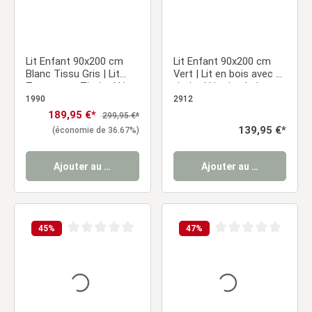
Lit Enfant 90x200 cm
Lit Enfant 90x200 cm
Blanc Tissu Gris | Lit
Vert | Lit en bois avec 2
Tente avec Tiroirs | Lit
tiroirs | Lit simple | avec
Simple | avec Sommier |
sommier | Barrière de
1990
2912
Bois
protection
Prix de vente :
189,95 €*
Prix régulier :
299,95 €*
Prix régulier :
139,95 €*
(économie de 36.67%)
Ajouter au panier
Ajouter au panier
45
%
47
%
Note moyenne de 0 sur 5 étoiles
Note moyenne de 0 sur