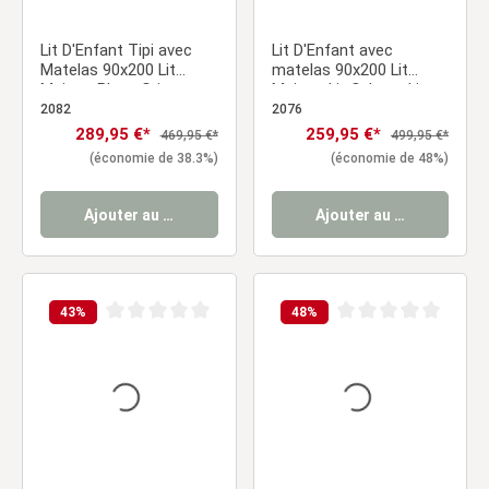
Lit D'Enfant Tipi avec
Lit D'Enfant avec
Matelas 90x200 Lit
matelas 90x200 Lit
Maison Blanc Gris avec
Maison Lit Cabane Lit
Sommier à Lattes Tiroir
Montessori Lit Bois Gris
2082
2076
Tiroir
Prix de vente :
289,95 €*
Prix de vente :
259,95 €*
Prix régulier :
Prix régulier :
469,95 €*
499,95 €*
(économie de 38.3%)
(économie de 48%)
Ajouter au panier
Ajouter au panier
43
%
48
%
Note moyenne de 0 sur 5 étoiles
Note moyenne de 0 sur