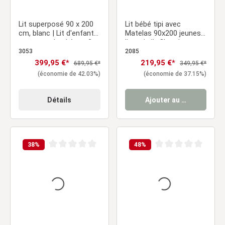
Lit superposé 90 x 200
Lit bébé tipi avec
cm, blanc | Lit d'enfant
Matelas 90x200 jeunes
avec matelas | Avec 2
lits gris lit Chambre
coffres de rangement |
enfant tissu
3053
2085
Avec sommier à lattes |
Prix de vente :
399,95 €*
Prix de vente :
219,95 €*
Prix régulier :
Prix régulier :
689,95 €*
349,95 €*
Barrière de sécurité |
(économie de 42.03%)
(économie de 37.15%)
Transformable | Bois
massif
Détails
Ajouter au panier
38
%
48
%
Note moyenne de 0 sur 5 étoiles
Note moyenne de 0 sur