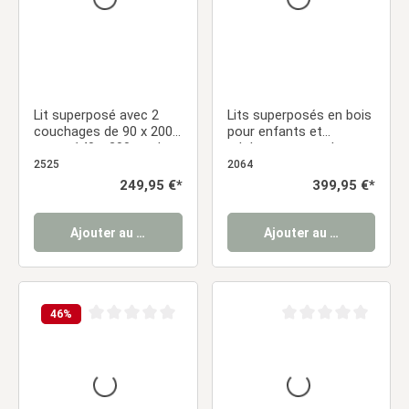
Lit superposé avec 2
Lits superposés en bois
couchages de 90 x 200
pour enfants et
cm et 140 x 200 cm |
adolescents, couleur
Gris | avec sommier à
blanche – 90 x 200 et
2525
2064
lattes
140 x 200 cm, avec
Prix régulier :
249,95 €*
Prix régulier :
399,95 €*
sommiers à lattes et
matelas
Ajouter au panier
Ajouter au panier
46
%
Note moyenne de 0 sur 5 étoiles
Note moyenne de 0 sur