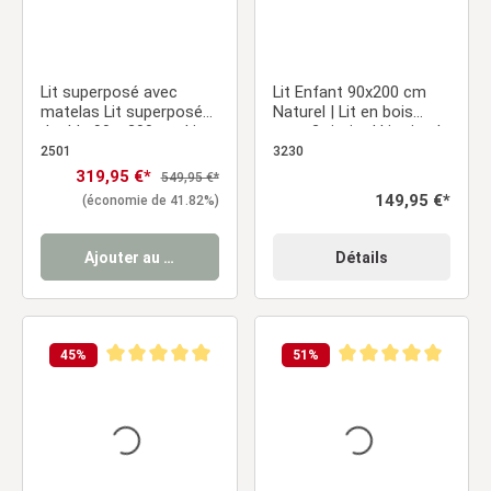
Lit superposé avec
Lit Enfant 90x200 cm
matelas Lit superposé
Naturel | Lit en bois
double 90 x 200 cm Lit
avec 2 tiroirs | Lit simple
mezzanine Lit
| avec sommier |
2501
3230
superposé Lit d'enfant
Barrière de protection
Prix de vente :
319,95 €*
Prix régulier :
549,95 €*
Prix régulier :
149,95 €*
(économie de 41.82%)
Ajouter au panier
Détails
45
%
51
%
Note moyenne de 5 sur 5 étoiles
Note moyenne de 5 sur