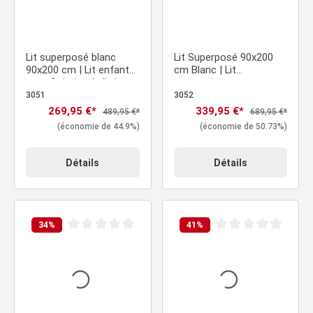
Lit superposé blanc
Lit Superposé 90x200
90x200 cm | Lit enfant
cm Blanc | Lit
avec 2 tiroirs de lit |
mezzanine avec
Protection anti-chute |
Matelas | Protection
3051
3052
Transformable | Bois
anti-chute | Convertible
Prix de vente :
269,95 €*
Prix de vente :
339,95 €*
Prix régulier :
Prix régulier :
489,95 €*
689,95 €*
massif
| Bois massif
(économie de 44.9%)
(économie de 50.73%)
Détails
Détails
34
%
41
%
Note moyenne de 0 sur 5 étoiles
Note moyenne de 0 sur