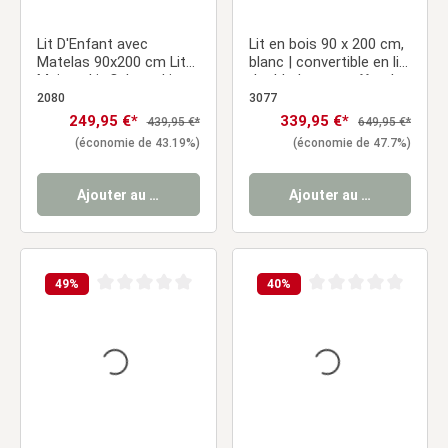
Lit D'Enfant avec
Lit en bois 90 x 200 cm,
Matelas 90x200 cm Lit
blanc | convertible en lit
Maison Lit Cabane Lit
double | avec coffre de
Montessori Lit Bois Gris
rangement | avec
2080
3077
Tiroir
matelas | lit fonctionnel
Prix de vente :
249,95 €*
Prix de vente :
339,95 €*
Prix régulier :
Prix régulier :
439,95 €*
649,95 €*
Duo-Bett, lit gigogne
(économie de 43.19%)
(économie de 47.7%)
Ajouter au panier
Ajouter au panier
49
%
40
%
Note moyenne de 0 sur 5 étoiles
Note moyenne de 0 sur