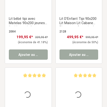
Lit bébé tipi avec
Lit D'Enfant Tipi 90x200
Matelas 90x200 jeunes
Lit Maison Lit Cabane
lits blanc gris lit
Blanc avec Sommier à
Chambre enfant tissu
Lattes Tiroir
2084
2128
Prix de vente :
199,95 €*
Prix de vente :
499,95 €*
Prix régulier :
Prix régulier :
339,95 €*
999,95 €*
(économie de 41.18%)
(économie de 50%)
Ajouter au panier
Ajouter au panier
Note moyenne de 5 sur 5 étoiles
Note moyenne de 5 sur