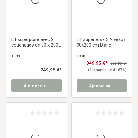
Lit superposé avec 2
Lit Superposé 3 Niveaux
couchages de 90 x 200
90x200 cm Blanc |
cm et 140 x 200 cm |
Échelles Blanches | avec
Blanc | Bois
Sommier
1898
1978
Prix de vente :
349,95 €*
Prix régulier :
599,95 €*
Prix régulier :
249,95 €*
(économie de 41.67%)
Ajouter au panier
Ajouter au panier
Note moyenne de 0 sur 5 étoiles
Note moyenne de 0 sur