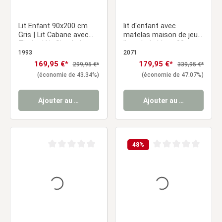
Lit Enfant 90x200 cm
lit d'enfant avec
Gris | Lit Cabane avec
matelas maison de jeu
Tiroirs | Lit Simple | avec
lit en bois blanc 90 x
Sommier | Bois
200cm
1993
2071
Prix de vente :
169,95 €*
Prix de vente :
179,95 €*
Prix régulier :
Prix régulier :
299,95 €*
339,95 €*
(économie de 43.34%)
(économie de 47.07%)
Ajouter au panier
Ajouter au panier
48
%
Note moyenne de 0 sur 5 étoiles
Note moyenne de 0 sur