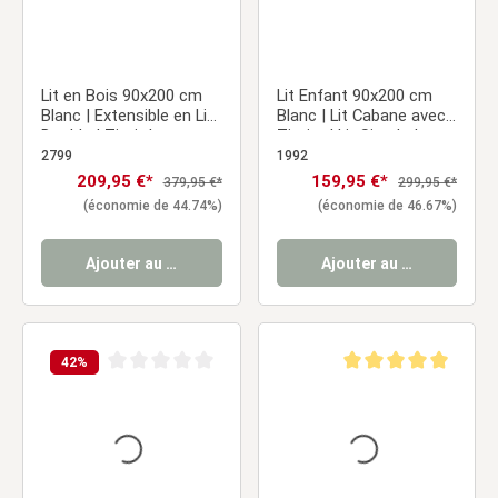
Lit en Bois 90x200 cm
Lit Enfant 90x200 cm
Blanc | Extensible en Lit
Blanc | Lit Cabane avec
Double | Tiroir | avec
Tiroirs | Lit Simple | avec
Sommier | Chambre
Sommier | Bois
2799
1992
Enfant, Adolescent,
Prix de vente :
209,95 €*
Prix de vente :
159,95 €*
Prix régulier :
Prix régulier :
379,95 €*
299,95 €*
Invité
(économie de 44.74%)
(économie de 46.67%)
Ajouter au panier
Ajouter au panier
42
%
Note moyenne de 0 sur 5 étoiles
Note moyenne de 5 sur