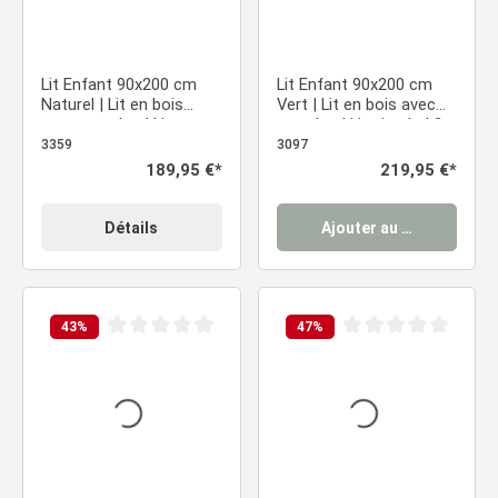
Lit Enfant 90x200 cm
Lit Enfant 90x200 cm
Naturel | Lit en bois
Vert | Lit en bois avec
avec matelas | Lit
matelas | Lit simple | 2
simple | 2 tiroirs |
tiroirs | Barrière de
3359
3097
Barrière de protection
protection
Prix régulier :
189,95 €*
Prix régulier :
219,95 €*
Détails
Ajouter au panier
43
%
47
%
Note moyenne de 0 sur 5 étoiles
Note moyenne de 0 sur