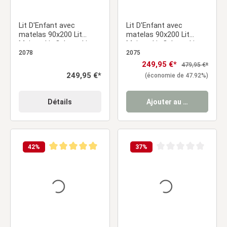
Lit D'Enfant avec
Lit D'Enfant avec
matelas 90x200 Lit
matelas 90x200 Lit
Maison Lit Cabane Lit
Maison Lit Cabane Lit
Montessori Lit Bois
Montessori Lit Bois
2078
2075
Naturelle Tiroir
Blanc Tiroir
Prix de vente :
249,95 €*
Prix régulier :
479,95 €*
Prix régulier :
249,95 €*
(économie de 47.92%)
Détails
Ajouter au panier
42
%
37
%
Note moyenne de 5 sur 5 étoiles
Note moyenne de 0 sur