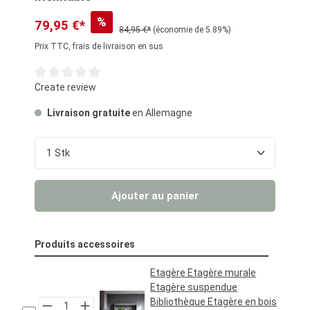
%
79,95 €*
84,95 €*
(économie de 5.89%)
Prix TTC, frais de livraison en sus
Note moyenne de 0 sur 5 étoiles
Create review
Livraison gratuite
en Allemagne
Quantité de produit : Entrez la quantité souhaité
Ajouter au panier
Produits accessoires
Etagère Etagère murale
Etagère suspendue
Bibliothèque Etagère en bois