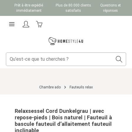
Prêt à être expédié
Plus de 80.000 clients
Questions et
Passer au contenu principal
immédiatement
satisfaits
réponses
Le panier contient 0 articles. La valeur totale du
Chambre ado
Fauteuils relax
Ignorer la galerie d'images
Relaxsessel Cord Dunkelgrau | avec
repose-pieds | Bois naturel | Fauteuil à
bascule fauteuil d’allaitement fauteuil
inclinable