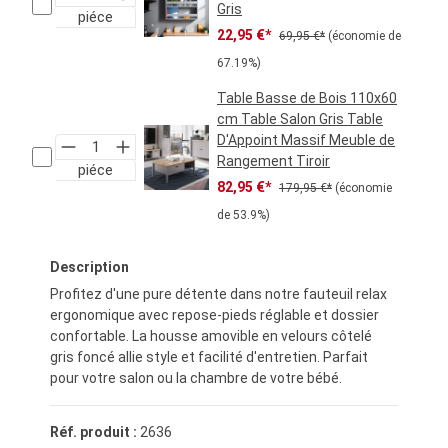
Gris
piéce
Prix de vente :
Prix régulier :
22,95 €*
69,95 €*
(économie de
67.19%)
Table Basse de Bois 110x60
cm Table Salon Gris Table
D'Appoint Massif Meuble de
Rangement Tiroir
piéce
Prix de vente :
Prix régulier :
82,95 €*
179,95 €*
(économie
de 53.9%)
Description
Profitez d'une pure détente dans notre fauteuil relax
ergonomique avec repose-pieds réglable et dossier
confortable. La housse amovible en velours côtelé
gris foncé allie style et facilité d'entretien. Parfait
pour votre salon ou la chambre de votre bébé.
Réf. produit :
2636