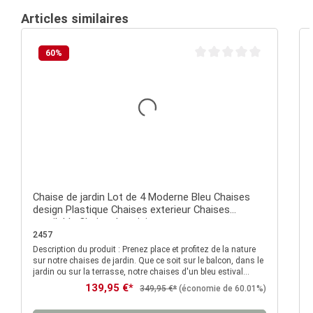
Articles similaires
60
%
Note moyenne de 0 sur 5 é
Chaise de jardin Lot de 4 Moderne Bleu Chaises
design Plastique Chaises exterieur Chaises
empilable Chaise de cuisine
2457
Description du produit : Prenez place et profitez de la nature
D
sur notre chaises de jardin. Que ce soit sur le balcon, dans le
jardin ou sur la terrasse, notre chaises d'un bleu estival
attirent partout le regard et peut être rangée rapidement et
Prix de vente :
139,95 €*
Prix régulier :
349,95 €*
(économie de 60.01%)
sans prendre de place lorsqu'elle n'est pas utilisée grâce à sa
fonction d'empilage pratique. Ce fauteuils de jardin