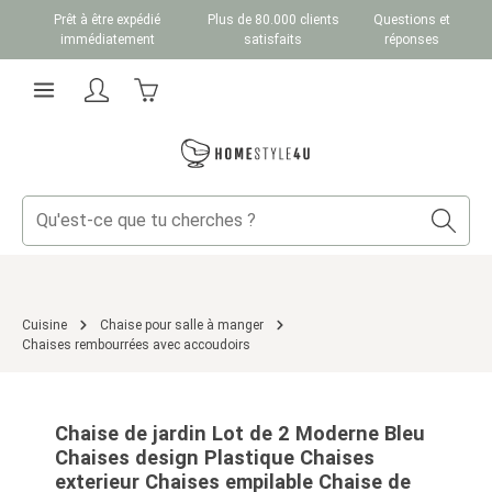
Prêt à être expédié
Plus de 80.000 clients
Questions et
Passer au contenu principal
immédiatement
satisfaits
réponses
Le panier contient 0 articles. La valeur totale du
Cuisine
Chaise pour salle à manger
Chaises rembourrées avec accoudoirs
Ignorer la galerie d'images
Chaise de jardin Lot de 2 Moderne Bleu
Chaises design Plastique Chaises
exterieur Chaises empilable Chaise de