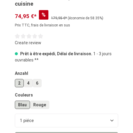
cuisine
%
74,95 €*
179,95 €*
(économie de 58.35%)
Prix TTC, frais de livraison en sus
Note moyenne de 0 sur 5 étoiles
Create review
Prêt à être expédi
,
Délai de livraison.
1 - 3 jours
ouvrables **
Sélectionnez
Anzahl
2
4
6
Sélectionnez
Couleurs
Blau
Rouge
Quantité de produit : Entrez la quantité souhaité