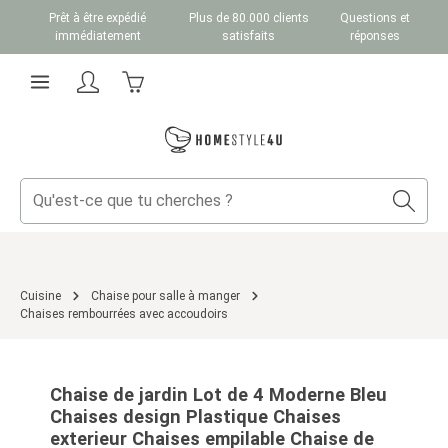
Prêt à être expédié
Plus de 80.000 clients
Questions et
Passer au contenu principal
immédiatement
satisfaits
réponses
Le panier contient 0 articles. La valeur totale du
Cuisine
Chaise pour salle à manger
Chaises rembourrées avec accoudoirs
Ignorer la galerie d'images
Chaise de jardin Lot de 4 Moderne Bleu
Chaises design Plastique Chaises
exterieur Chaises empilable Chaise de