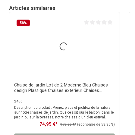
Articles similaires
58
%
Note moyenne de 0 sur 5 é
Chaise de jardin Lot de 2 Moderne Bleu Chaises
design Plastique Chaises exterieur Chaises
empilable Chaise de cuisine
2456
Description du produit : Prenez place et profitez de la nature
D
sur notre chaises de jardin. Que ce soit sur le balcon, dans le
jardin ou sur la terrasse, notre chaises d'un bleu estival
attirent partout le regard et peut être rangée rapidement et
Prix de vente :
74,95 €*
Prix régulier :
179,95 €*
(économie de 58.35%)
sans prendre de place lorsqu'elle n'est pas utilisée grâce à sa
fonction d'empilage pratique. Ce fauteuils de jardin