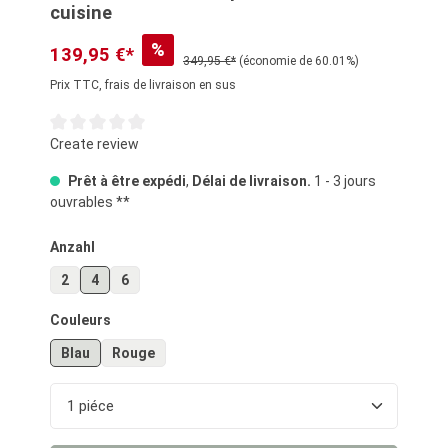
cuisine
%
139,95 €*
349,95 €*
(économie de 60.01%)
Prix TTC, frais de livraison en sus
Note moyenne de 0 sur 5 étoiles
Create review
Prêt à être expédi
,
Délai de livraison.
1 - 3 jours
ouvrables **
Sélectionnez
Anzahl
2
4
6
Sélectionnez
Couleurs
Blau
Rouge
Quantité de produit : Entrez la quantité souhaité