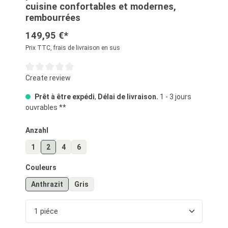
cuisine confortables et modernes,
rembourrées
149,95 €*
Prix TTC, frais de livraison en sus
Note moyenne de 0 sur 5 étoiles
Create review
Prêt à être expédi
,
Délai de livraison.
1 - 3 jours
ouvrables **
Sélectionnez
Anzahl
1
2
4
6
Sélectionnez
Couleurs
Anthrazit
Gris
Quantité de produit : Entrez la quantité souhaité