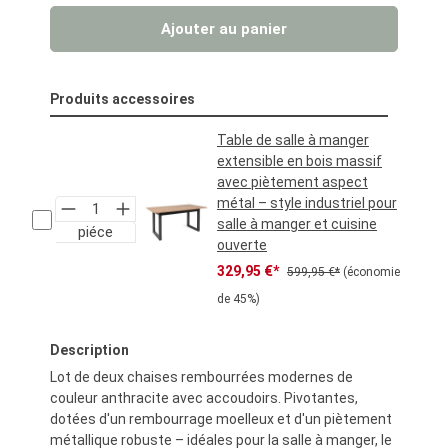
Ajouter au panier
Produits accessoires
Table de salle à manger
extensible en bois massif
avec piètement aspect
métal – style industriel pour
salle à manger et cuisine
piéce
ouverte
Prix de vente :
Prix régulier :
329,95 €*
599,95 €*
(économie
de 45%)
Description
Lot de deux chaises rembourrées modernes de
couleur anthracite avec accoudoirs. Pivotantes,
dotées d'un rembourrage moelleux et d'un piètement
métallique robuste – idéales pour la salle à manger, le