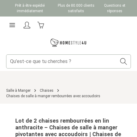
Prêt à être expédié
Plus de 80.000 clients
Questions et
Passer au contenu principal
immédiatement
satisfaits
réponses
Le panier contient 0 articles. La valeur totale du
Salle à Manger
Chaises
Chaises de salle à manger rembourrées avec accoudoirs
Ignorer la galerie d'images
Lot de 2 chaises rembourrées en lin
anthracite – Chaises de salle à manger
pivotantes avec accoudoirs | Chaises de