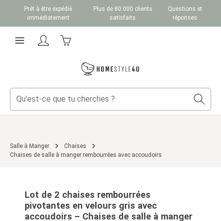
Prêt à être expédié
Plus de 80.000 clients
Questions et
Passer au contenu principal
immédiatement
satisfaits
réponses
Le panier contient 0 articles. La valeur totale du
Salle à Manger
Chaises
Chaises de salle à manger rembourrées avec accoudoirs
Ignorer la galerie d'images
Lot de 2 chaises rembourrées
pivotantes en velours gris avec
accoudoirs – Chaises de salle à manger