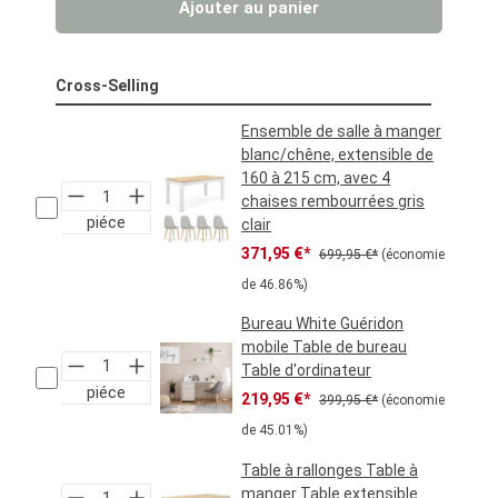
Ajouter au panier
Cross-Selling
Ensemble de salle à manger
blanc/chêne, extensible de
160 à 215 cm, avec 4
chaises rembourrées gris
piéce
clair
Prix de vente :
Prix régulier :
371,95 €*
699,95 €*
(économie
de 46.86%)
Bureau White Guéridon
mobile Table de bureau
Table d'ordinateur
piéce
Prix de vente :
Prix régulier :
219,95 €*
399,95 €*
(économie
de 45.01%)
Table à rallonges Table à
manger Table extensible