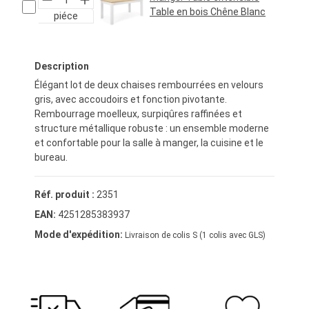
Table en bois Chêne Blanc
piéce
Prix régulier :
349,95 €*
Description
Élégant lot de deux chaises rembourrées en velours
gris, avec accoudoirs et fonction pivotante.
Rembourrage moelleux, surpiqûres raffinées et
structure métallique robuste : un ensemble moderne
et confortable pour la salle à manger, la cuisine et le
bureau.
Réf. produit :
2351
EAN:
4251285383937
Mode d'expédition:
Livraison de colis S (1 colis avec GLS)