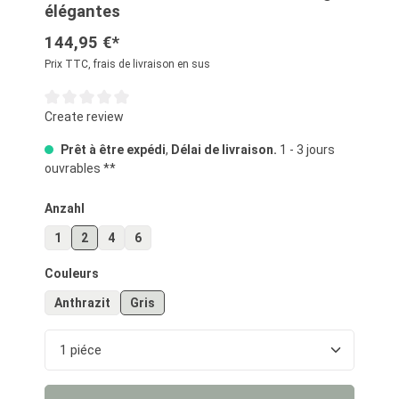
élégantes
144,95 €*
Prix TTC, frais de livraison en sus
Note moyenne de 0 sur 5 étoiles
Create review
Prêt à être expédi
,
Délai de livraison.
1 - 3 jours
ouvrables **
Sélectionnez
Anzahl
1
2
4
6
Sélectionnez
Couleurs
Anthrazit
Gris
Quantité de produit : Entrez la quantité souhaité