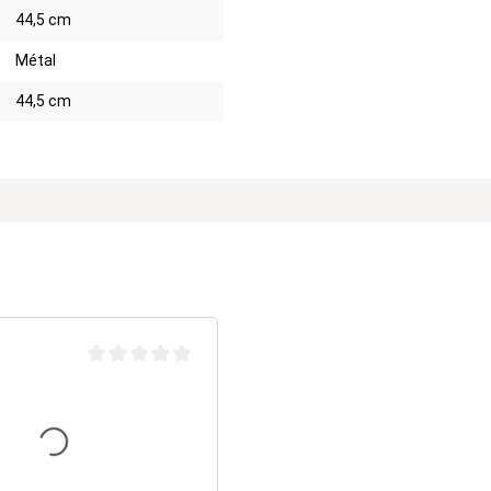
44,5 cm
Métal
44,5 cm
Note moyenne de 0 sur 5 étoiles