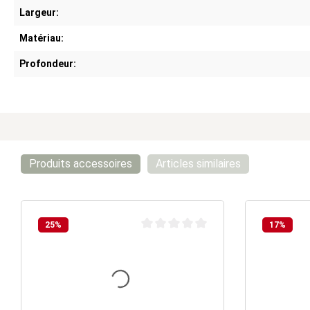
Largeur:
Matériau:
Profondeur:
Produits accessoires
Articles similaires
25
%
17
%
Note moyenne de 0 sur 5 étoiles