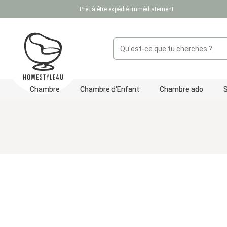
Prêt à être expédié immédiatement
ser au contenu principal
Passer à la recherche
Passer à la navigation principale
Chambre
Chambre d'Enfant
Chambre ado
Ignorer la galerie d'images