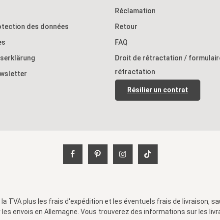
eur massive en plastique, noir
Réclamation
able et grand dossier confortable
ante aux intempéries et aux UV
rotection des données
Retour
our un
brant design moderne
es
FAQ
térieur pas de montage
tserklärung
Droit de rétractation / formulai
le en plastique (polypropylène)
rétractation
ewsletter
P) : 41 x 77,5 x 48 cm largeur
ise : 47,5 cm
Résilier un contrat
e : 41,5 cm hauteur du
t de 4
rne en noir livraison par
is
 la TVA plus les
frais d'expédition
et les éventuels frais de livraison, sa
ur les envois en Allemagne. Vous trouverez des informations sur les liv