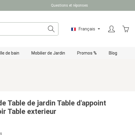
Questions et réponses
Le pa
Français
lle de bain
Mobilier de Jardin
Promos %
Blog
e Table de jardin Table d'appoint
r Table exterieur
us