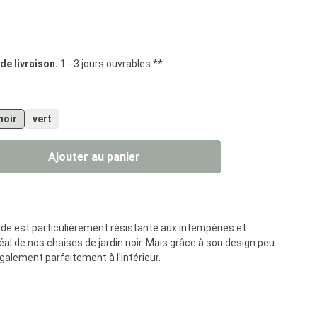
iles
 de livraison.
1 - 3 jours ouvrables **
noir
vert
uit : Entrez la quantité souhaitée ou util
Ajouter au panier
onde est particulièrement résistante aux intempéries et
al de nos chaises de jardin noir. Mais grâce à son design peu
galement parfaitement à l'intérieur.