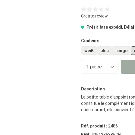
Note moyenne de 0 sur 5 éto
Create review
Prêt à être expédi
,
Délai
Sélectionnez
Couleurs
weiß
bleu
rouge
Quantité de prod
Description
La petite table d'appoint r
constitue le complément idé
encombrant, elle convient é
Réf. produit :
2486
EAN:
4251285385269