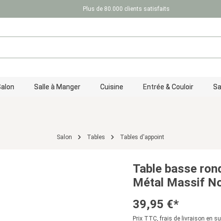
Plus de 80.000 clients satisfaits
Salon
Salle à Manger
Cuisine
Entrée & Couloir
Sa
Salon
Tables
Tables d'appoint
Table basse rond
Métal Massif Noi
39,95 €*
Prix TTC, frais de livraison en s