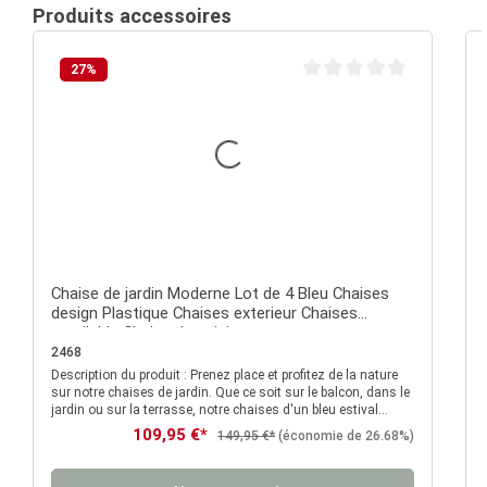
Produits accessoires
27
%
Note moyenne de 0 sur 5 é
Chaise de jardin Moderne Lot de 4 Bleu Chaises
design Plastique Chaises exterieur Chaises
empilable Chaise de cuisine
2468
Description du produit : Prenez place et profitez de la nature
D
sur notre chaises de jardin. Que ce soit sur le balcon, dans le
jardin ou sur la terrasse, notre chaises d'un bleu estival
attirent partout le regard et peut être rangée rapidement et
Prix de vente :
109,95 €*
Prix régulier :
149,95 €*
(économie de 26.68%)
sans prendre de place lorsqu'elle n'est pas utilisée grâce à sa
fonction d'empilage pratique. Ce fauteuils de jardin
confortable en plastique massif se distingue par sa surface