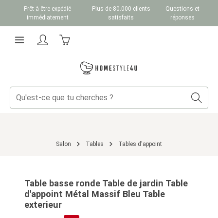
Prêt à être expédié
Plus de 80.000 clients
Questions et
Passer au contenu principal
immédiatement
satisfaits
réponses
Le panier contient 0 articles. La valeur totale du
Salon
Tables
Tables d'appoint
Ignorer la galerie d'images
Table basse ronde Table de jardin Table
d'appoint Métal Massif Bleu Table
exterieur