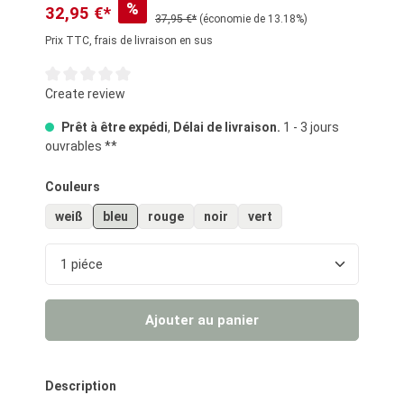
%
32,95 €*
37,95 €*
(économie de 13.18%)
Prix TTC, frais de livraison en sus
Note moyenne de 0 sur 5 étoiles
Create review
Prêt à être expédi
,
Délai de livraison.
1 - 3 jours
ouvrables **
Sélectionnez
Couleurs
weiß
bleu
rouge
noir
vert
Quantité de produit : Entrez la quantité souhaité
Ajouter au panier
Description