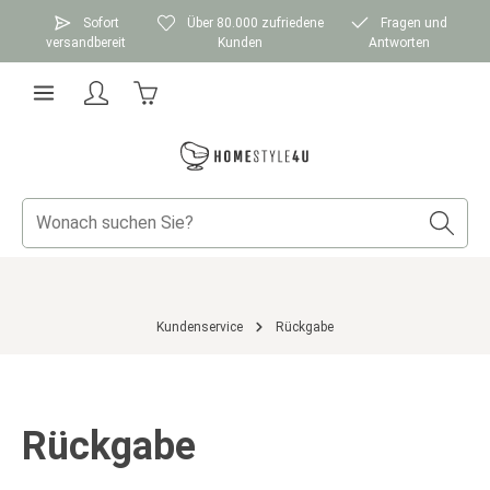
Zum Hauptinhalt springen
Sofort
Über 80.000 zufriedene
Fragen und
versandbereit
Kunden
Antworten
Warenkorb enthält 0 Positionen. Der Gesamtwer
Kundenservice
Rückgabe
Rückgabe