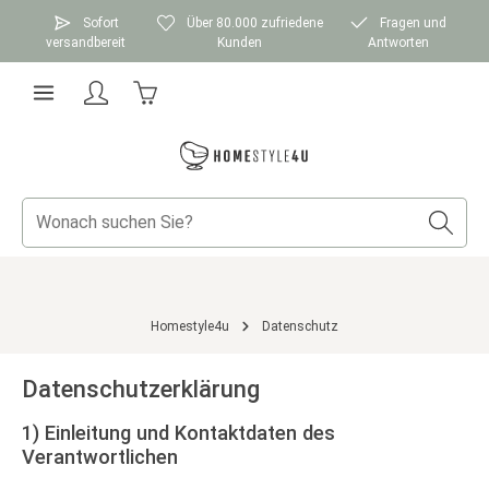
Zum Hauptinhalt springen
Sofort
Über 80.000 zufriedene
Fragen und
versandbereit
Kunden
Antworten
Warenkorb enthält 0 Positionen. Der Gesamtwer
Homestyle4u
Datenschutz
Datenschutzerklärung
1) Einleitung und Kontaktdaten des
Verantwortlichen