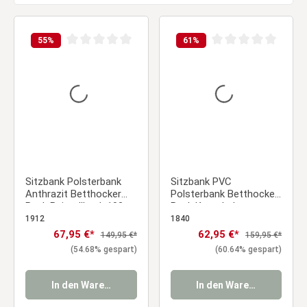
55
%
61
%
Durchschnittliche Bewertung von 0 von 5 Sternen
Durchschnittliche Be
Sitzbank Polsterbank
Sitzbank PVC
Anthrazit Betthocker
Polsterbank Betthocker
Bank Beistellbank 103
Bank Kunstleder
cm
Beistellbank Holzbank
1912
1840
103 cm
Verkaufspreis:
67,95 €*
Verkaufspreis:
62,95 €*
Regulärer Preis:
Regulärer Preis:
149,95 €*
159,95 €*
(54.68% gespart)
(60.64% gespart)
In den Warenkorb
In den Warenkorb