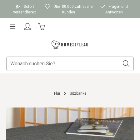
Zum Hauptinhalt springen
Sofort
Über 80.000 zufriedene
Fragen und
versandbereit
Kunden
Antworten
Warenkorb enthält 0 Positionen. Der Gesamtwer
Flur
Sitzbänke