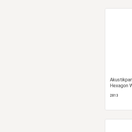
Akustikpa
Hexagon W
| 4er Set |
2813