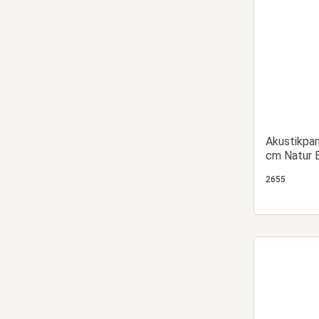
Akustikpa
cm Natur E
Leisten | 
2655