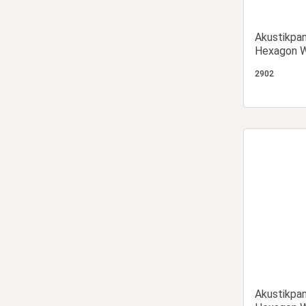
Akustikpa
Hexagon W
Eiche | Hol
2902
Akustikpa