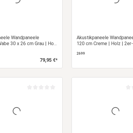
neele Wandpaneele
Akustikpaneele Wandpanee
abe 30 x 26 cm Grau | Holz
120 cm Creme | Holz | 2er
 | 3D | Panel
Leisten | Panel
2699
79,95 €*
Regulärer Preis:
In den Warenkorb
In den Warenk
Durchschnittliche Bewertung von 0 von 5 Sternen
Dur