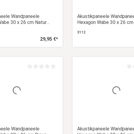
neele Wandpaneele
Akustikpaneele Wandpane
abe 30 x 26 cm Natur
Hexagon Wabe 30 x 26 cm
z | 5er Set | 3D | Panel
Eiche | Holz | 12er Set | 3D
3112
29,95 €*
Regulärer Preis:
In den Warenkorb
In den Warenk
Durchschnittliche Bewertung von 0 von 5 Sternen
Dur
neele Wandpaneele
Akustikpaneele Wandpane