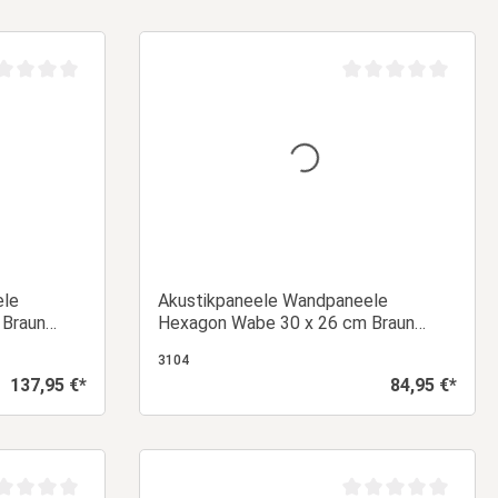
orb
In den Warenkorb
chschnittliche Bewertung von 0 von 5 Sternen
Durchschnittliche Be
ele
Akustikpaneele Wandpaneele
 Braun
Hexagon Wabe 30 x 26 cm Braun
3D | Panel
Walnuss | Holz | 20er Set | 3D | Panel
3104
137,95 €*
84,95 €*
Regulärer Preis:
Regulärer Preis:
orb
In den Warenkorb