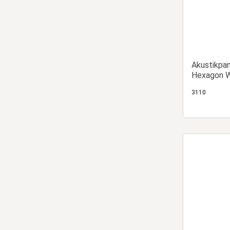
Akustikpa
Hexagon W
| 20er Set
3110