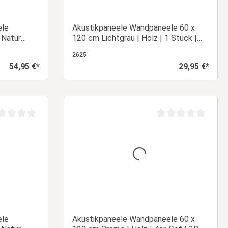
ele
Akustikpaneele Wandpaneele 60 x
 Natur
120 cm Lichtgrau | Holz | 1 Stück |
 | Panel
3D Leisten | Panel
2625
54,95 €*
29,95 €*
Regulärer Preis:
Regulärer Preis:
orb
In den Warenkorb
chschnittliche Bewertung von 0 von 5 Sternen
Durchschnittliche Be
ele
Akustikpaneele Wandpaneele 60 x