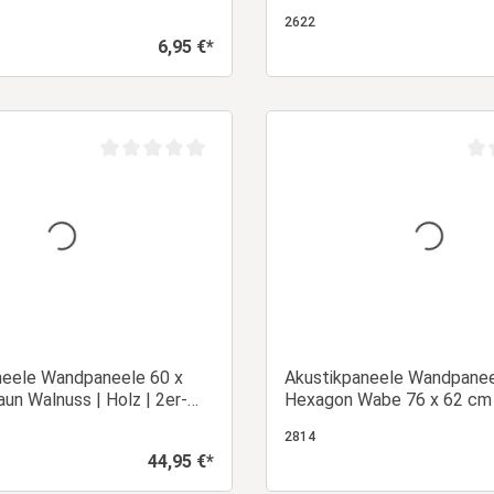
tur Braun Grau Creme
Stück | 3D Leisten | Panel
2622
6,95 €*
Regulärer Preis:
In den Warenkorb
Details
Durchschnittliche Bewertung von 0 von 5 Sternen
Dur
neele Wandpaneele 60 x
Akustikpaneele Wandpane
un Walnuss | Holz | 2er-
Hexagon Wabe 76 x 62 cm
eisten | Panel
Eiche | Holz | 4er Set | 3D 
2814
44,95 €*
Regulärer Preis: