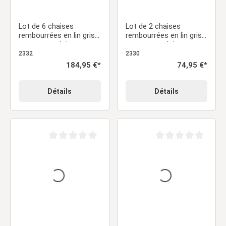
Lot de 6 chaises
Lot de 2 chaises
rembourrées en lin gris
rembourrées en lin gris
sans accoudoirs –
sans accoudoirs –
Chaises de salle à
Chaises de salle à
2332
2330
manger modernes
manger modernes
Prix régulier :
184,95 €*
Prix régulier :
74,95 €*
Détails
Détails
Note moyenne de 0 sur 5 étoiles
Note moyenne de 0 sur