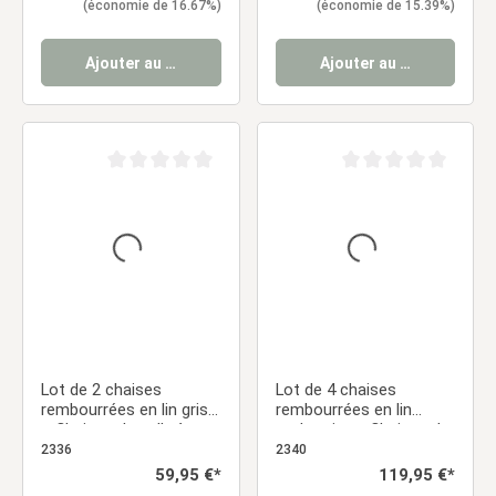
(économie de 16.67%)
(économie de 15.39%)
cuisine
cuisine
Ajouter au panier
Ajouter au panier
Note moyenne de 0 sur 5 étoiles
Note moyenne de 0 sur
Lot de 2 chaises
Lot de 4 chaises
rembourrées en lin gris
rembourrées en lin
– Chaises de salle à
anthracite – Chaises de
manger modernes avec
salle à manger
2336
2340
dossier arrondi et pieds
modernes avec pieds
Prix régulier :
59,95 €*
Prix régulier :
119,95 €*
aspect bois
métalliques aspect bois