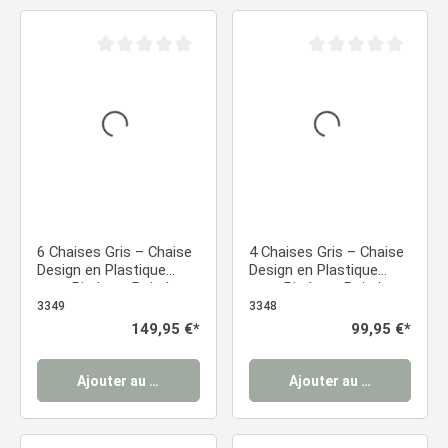
Note moyenne de 0 sur 5 étoiles
Note moyenne de 0 sur
6 Chaises Gris – Chaise
4 Chaises Gris – Chaise
Design en Plastique
Design en Plastique
avec Pieds en Bois |
avec Pieds en Bois |
Chaises de Salle à
Chaises de Salle à
3349
3348
Manger Moderne
Manger Moderne
Prix régulier :
149,95 €*
Prix régulier :
99,95 €*
Ajouter au panier
Ajouter au panier