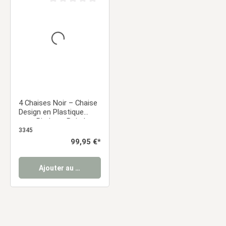
Note moyenne de 0 sur 5 étoiles
4 Chaises Noir – Chaise
Design en Plastique
avec Pieds en Bois |
Chaises de Salle à
3345
Manger Moderne
Prix régulier :
99,95 €*
Ajouter au panier