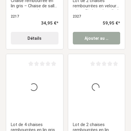
Chaise rembourrée en
Lot de 2 chaises
lin gris – Chaise de salle
rembourrées en velours
à manger moderne sans
gris – Chaises de salle à
accoudoirs
manger élégantes sans
2217
2327
accoudoirs, avec
Prix régulier :
34,95 €*
Prix régulier :
59,95 €*
surpiqûres
Détails
Ajouter au panier
Note moyenne de 0 sur 5 étoiles
Note moyenne de 0 sur
Lot de 4 chaises
Lot de 2 chaises
rembourrées en lin gris
rembourrées en lin