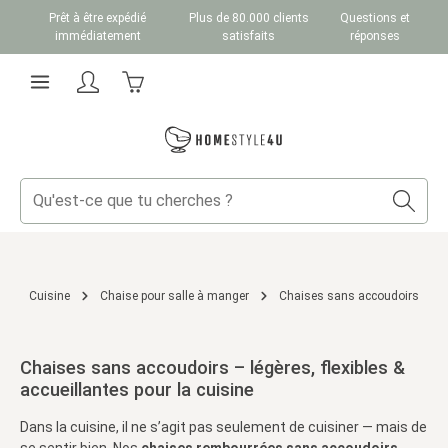
Prêt à être expédié
Plus de 80.000 clients
Questions et
Passer au contenu principal
immédiatement
satisfaits
réponses
Le panier contient 0 articles. La valeur totale du
Cuisine
Chaise pour salle à manger
Chaises sans accoudoirs
Chaises sans accoudoirs – légères, flexibles &
accueillantes pour la cuisine
Dans la cuisine, il ne s’agit pas seulement de cuisiner — mais de