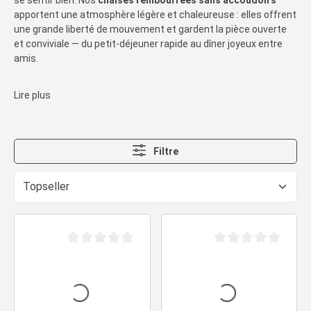
se sentir bien. Nos
chaises rembourrées sans accoudoirs
apportent une atmosphère légère et chaleureuse : elles offrent
une grande liberté de mouvement et gardent la pièce ouverte
et conviviale — du petit-déjeuner rapide au dîner joyeux entre
amis.
Lire plus
Filtre
Note moyenne de 0 sur 5 étoiles
Note moyenne de 0 sur