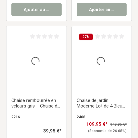
Ajouter au panier
Ajouter au panier
27
%
Note moyenne de 0 sur 5 étoiles
Note moyenne de 0 sur
Chaise rembourrée en
Chaise de jardin
velours gris – Chaise de
Moderne Lot de 4 Bleu
salle à manger sans
Chaises design
accoudoirs avec dossier
Plastique Chaises
2216
2468
matelassé
exterieur Chaises
Prix de vente :
109,95 €*
Prix régulier :
149,95 €*
empilable Chaise de
Prix régulier :
39,95 €*
(économie de 26.68%)
cuisine