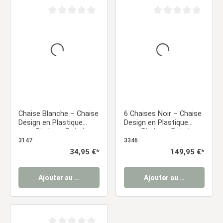
Note moyenne de 0 sur 5 étoiles
Note moyenne de 0 sur
Chaise Blanche – Chaise
6 Chaises Noir – Chaise
Design en Plastique
Design en Plastique
avec Pieds en Bois |
avec Pieds en Bois |
Chaise de Salle à
Chaises de Salle à
3147
3346
Manger Moderne
Manger Moderne
Prix régulier :
34,95 €*
Prix régulier :
149,95 €*
Ajouter au panier
Ajouter au panier