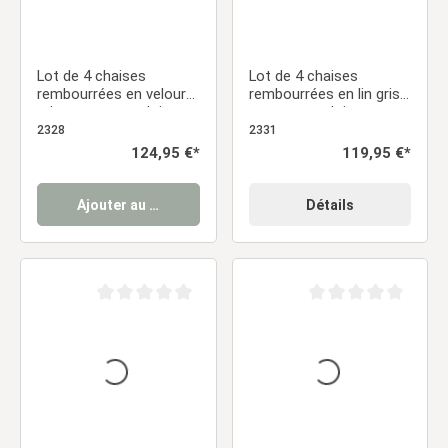
Lot de 4 chaises
Lot de 4 chaises
rembourrées en velours
rembourrées en lin gris
gris sans accoudoirs –
sans accoudoirs –
Chaises de salle à
Chaises de salle à
2328
2331
manger modernes
manger modernes
Prix régulier :
124,95 €*
Prix régulier :
119,95 €*
Ajouter au panier
Détails
Note moyenne de 0 sur 5 étoiles
Note moyenne de 0 sur