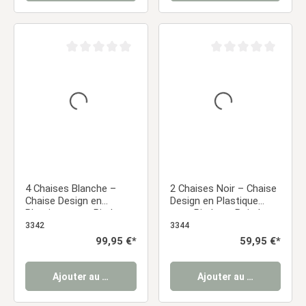
Note moyenne de 0 sur 5 étoiles
Note moyenne de 0 sur
4 Chaises Blanche –
2 Chaises Noir – Chaise
Chaise Design en
Design en Plastique
Plastique avec Pieds en
avec Pieds en Bois |
Bois | Chaises de Salle à
Chaises de Salle à
3342
3344
Manger Moderne
Manger Moderne
Prix régulier :
99,95 €*
Prix régulier :
59,95 €*
Ajouter au panier
Ajouter au panier