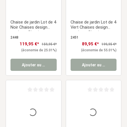
Chaise de jardin Lot de 4
Chaise de jardin Lot de 4
Noir Chaises design
Vert Chaises design
moderne Plastique
moderne Plastique
Chaises exterieur
Chaises exterieur
2448
2451
Chaises empilable
Chaises empilable
Prix de vente :
119,95 €*
Prix de vente :
89,95 €*
Prix régulier :
Prix régulier :
159,95 €*
199,95 €*
Chaise de cuisine
Chaise de cuisine
(économie de 25.01%)
(économie de 55.01%)
Ajouter au panier
Ajouter au panier
Note moyenne de 0 sur 5 étoiles
Note moyenne de 0 sur