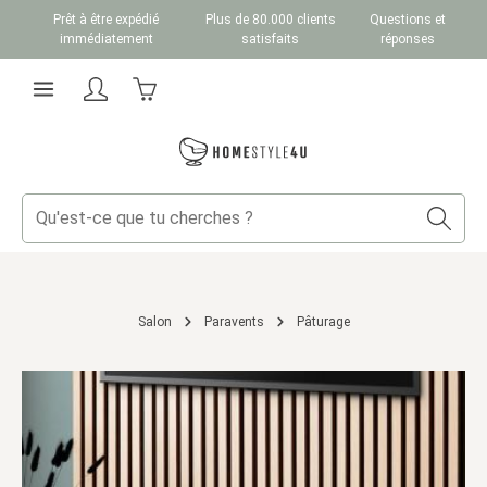
Prêt à être expédié
Plus de 80.000 clients
Questions et
Passer au contenu principal
immédiatement
satisfaits
réponses
Le panier contient 0 articles. La valeur totale du
Salon
Paravents
Pâturage