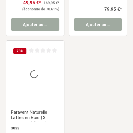
tressé
Prix de vente :
49,95 €*
Prix régulier :
169,95 €*
Prix régulier :
79,95 €*
(économie de 70.61%)
Ajouter au panier
Ajouter au panier
73
%
Note moyenne de 0 sur 5 étoiles
Paravent Naturelle
Lattes en Bois | 3
panneaux | Osier |
Séparateur de Pièce
3033