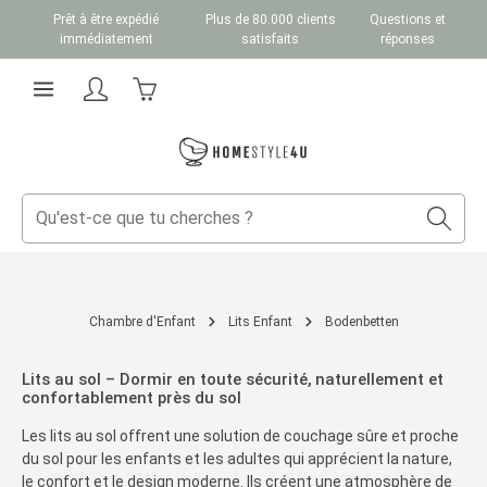
Prêt à être expédié
Plus de 80.000 clients
Questions et
Passer au contenu principal
immédiatement
satisfaits
réponses
Le panier contient 0 articles. La valeur totale du
Chambre d'Enfant
Lits Enfant
Bodenbetten
Lits au sol – Dormir en toute sécurité, naturellement et
confortablement près du sol
Les lits au sol offrent une solution de couchage sûre et proche
du sol pour les enfants et les adultes qui apprécient la nature,
le confort et le design moderne. Ils créent une atmosphère de