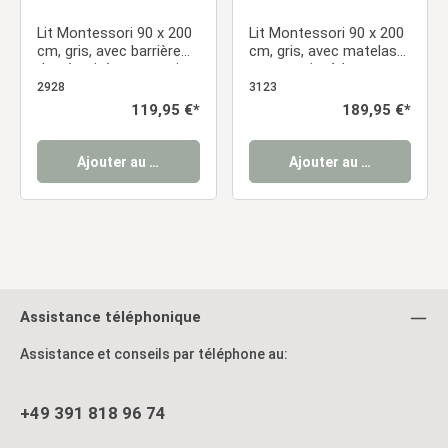
Lit Montessori 90 x 200
Lit Montessori 90 x 200
cm, gris, avec barrière
cm, gris, avec matelas
de sécurité et sommier
et sommier à lattes –
à lattes – Lit sur pied en
Lit sur pied avec barrière
2928
3123
bois massif
de sécurité en bois
Prix régulier :
119,95 €*
Prix régulier :
189,95 €*
massif
Ajouter au panier
Ajouter au panier
Assistance téléphonique
Assistance et conseils par téléphone au:
+49 391 818 96 74