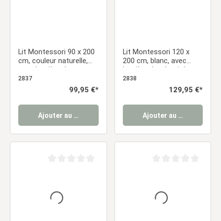
Lit Montessori 90 x 200
Lit Montessori 120 x
cm, couleur naturelle,
200 cm, blanc, avec
avec barrière de
barrière de sécurité et
sécurité et sommier à
sommier à lattes – Lit
2837
2838
lattes – Lit sur pied en
sur pied en bois massif
Prix régulier :
99,95 €*
Prix régulier :
129,95 €*
pin massif
Ajouter au panier
Ajouter au panier
Note moyenne de 0 sur 5 étoiles
Note moyenne de 0 sur