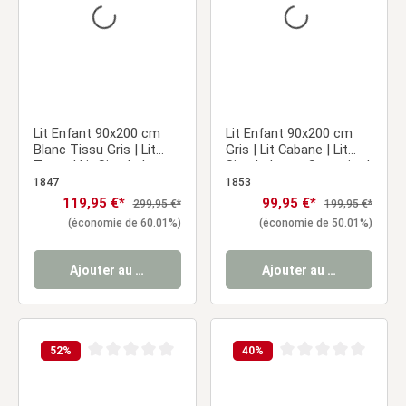
Lit Enfant 90x200 cm
Lit Enfant 90x200 cm
Blanc Tissu Gris | Lit
Gris | Lit Cabane | Lit
Tente | Lit Simple | avec
Simple | avec Sommier |
Sommier | Bois
Bois | Lit au Sol
1847
1853
Prix de vente :
119,95 €*
Prix de vente :
99,95 €*
Prix régulier :
Prix régulier :
299,95 €*
199,95 €*
(économie de 60.01%)
(économie de 50.01%)
Ajouter au panier
Ajouter au panier
52
%
40
%
Note moyenne de 0 sur 5 étoiles
Note moyenne de 0 sur