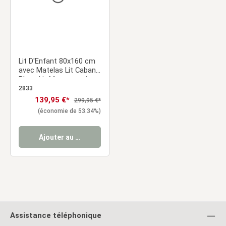
Lit D'Enfant 80x160 cm
avec Matelas Lit Cabane
Blanc Lit Montessori
Bébé Lit Maison
2833
Sommier à Lattes
Prix de vente :
139,95 €*
Prix régulier :
299,95 €*
(économie de 53.34%)
Ajouter au panier
Assistance téléphonique