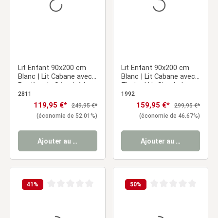
Lit Enfant 90x200 cm
Lit Enfant 90x200 cm
Blanc | Lit Cabane avec
Blanc | Lit Cabane avec
Barrière de Sécurité |
Tiroirs | Lit Simple | avec
Montessori | Lit Simple |
Sommier | Bois
2811
1992
avec Sommier | Bois
Prix de vente :
119,95 €*
Prix de vente :
159,95 €*
Prix régulier :
Prix régulier :
249,95 €*
299,95 €*
(économie de 52.01%)
(économie de 46.67%)
Ajouter au panier
Ajouter au panier
41
%
50
%
Note moyenne de 0 sur 5 étoiles
Note moyenne de 0 sur