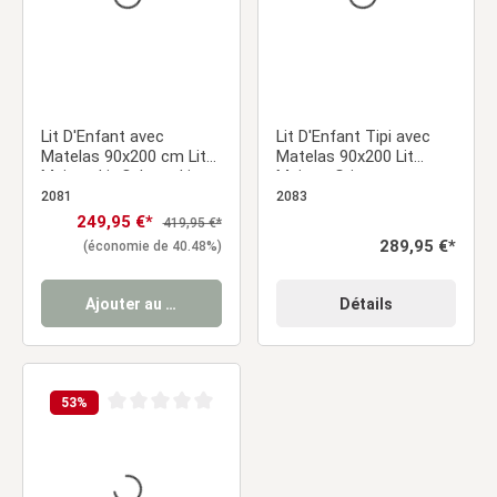
Lit D'Enfant avec
Lit D'Enfant Tipi avec
Matelas 90x200 cm Lit
Matelas 90x200 Lit
Maison Lit Cabane Lit
Maison Gris avec
Montessori Lit Bois
Sommier à Lattes Tiroir
2081
2083
Blanc Tiroir
Prix de vente :
249,95 €*
Prix régulier :
419,95 €*
Prix régulier :
289,95 €*
(économie de 40.48%)
Ajouter au panier
Détails
53
%
Note moyenne de 0 sur 5 étoiles