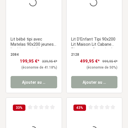
Lit bébé tipi avec
Lit D'Enfant Tipi 90x200
Matelas 90x200 jeunes
Lit Maison Lit Cabane
lits blanc gris lit
Blanc avec Sommier à
Chambre enfant tissu
Lattes Tiroir
2084
2128
Prix de vente :
199,95 €*
Prix de vente :
499,95 €*
Prix régulier :
Prix régulier :
339,95 €*
999,95 €*
(économie de 41.18%)
(économie de 50%)
Ajouter au panier
Ajouter au panier
33
%
43
%
Note moyenne de 0 sur 5 étoiles
Note moyenne de 0 sur