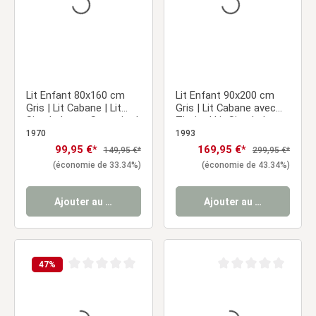
Lit Enfant 80x160 cm
Lit Enfant 90x200 cm
Gris | Lit Cabane | Lit
Gris | Lit Cabane avec
Simple | avec Sommier |
Tiroirs | Lit Simple | avec
Bois | Lit au Sol
Sommier | Bois
1970
1993
Prix de vente :
99,95 €*
Prix de vente :
169,95 €*
Prix régulier :
Prix régulier :
149,95 €*
299,95 €*
(économie de 33.34%)
(économie de 43.34%)
Ajouter au panier
Ajouter au panier
47
%
Note moyenne de 0 sur 5 étoiles
Note moyenne de 0 sur