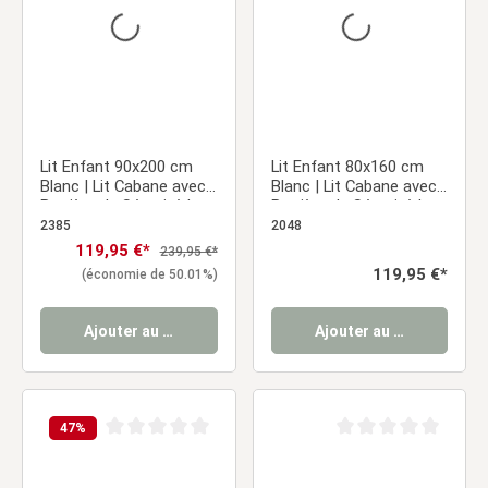
Lit Enfant 90x200 cm
Lit Enfant 80x160 cm
Blanc | Lit Cabane avec
Blanc | Lit Cabane avec
Barrière de Sécurité |
Barrière de Sécurité |
Montessori | Lit Simple |
Montessori | Lit Simple |
2385
2048
avec Sommier | Bois
avec Sommier | Bois
Prix de vente :
119,95 €*
Prix régulier :
239,95 €*
Prix régulier :
119,95 €*
(économie de 50.01%)
Ajouter au panier
Ajouter au panier
47
%
Note moyenne de 0 sur 5 étoiles
Note moyenne de 0 sur