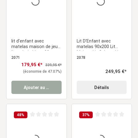
lit d'enfant avec
Lit D'Enfant avec
matelas maison de jeu
matelas 90x200 Lit
lit en bois blanc 90 x
Maison Lit Cabane Lit
200cm
Montessori Lit Bois
2071
2078
Naturelle Tiroir
Prix de vente :
179,95 €*
Prix régulier :
339,95 €*
Prix régulier :
249,95 €*
(économie de 47.07%)
Ajouter au panier
Détails
48
%
37
%
Note moyenne de 0 sur 5 étoiles
Note moyenne de 0 sur