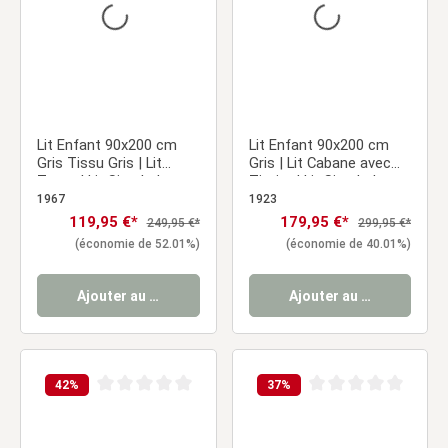
Lit Enfant 90x200 cm
Lit Enfant 90x200 cm
Gris Tissu Gris | Lit
Gris | Lit Cabane avec
Tente | Lit Simple | avec
Tiroirs | Lit Simple | avec
Sommier | Bois
Sommier | Bois
1967
1923
Prix de vente :
119,95 €*
Prix de vente :
179,95 €*
Prix régulier :
Prix régulier :
249,95 €*
299,95 €*
(économie de 52.01%)
(économie de 40.01%)
Ajouter au panier
Ajouter au panier
42
%
37
%
Note moyenne de 0 sur 5 étoiles
Note moyenne de 0 sur