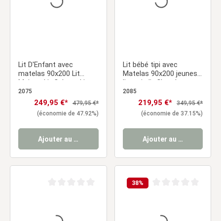
Lit D'Enfant avec
Lit bébé tipi avec
matelas 90x200 Lit
Matelas 90x200 jeunes
Maison Lit Cabane Lit
lits gris lit Chambre
Montessori Lit Bois
enfant tissu
2075
2085
Blanc Tiroir
Prix de vente :
249,95 €*
Prix de vente :
219,95 €*
Prix régulier :
Prix régulier :
479,95 €*
349,95 €*
(économie de 47.92%)
(économie de 37.15%)
Ajouter au panier
Ajouter au panier
38
%
Note moyenne de 0 sur 5 étoiles
Note moyenne de 0 sur