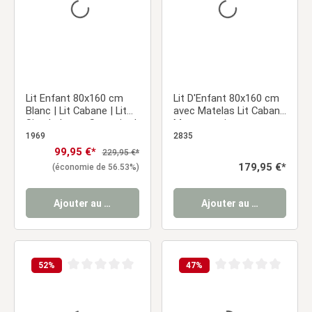
Lit Enfant 80x160 cm
Lit D'Enfant 80x160 cm
Blanc | Lit Cabane | Lit
avec Matelas Lit Cabane
Simple | avec Sommier |
Montessori avec
Bois | Lit au Sol
Barriere Lit Montessori
1969
2835
Bébé Lit Maison
Prix de vente :
99,95 €*
Prix régulier :
229,95 €*
Prix régulier :
179,95 €*
(économie de 56.53%)
Ajouter au panier
Ajouter au panier
52
%
47
%
Note moyenne de 0 sur 5 étoiles
Note moyenne de 0 sur