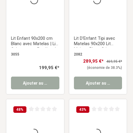
Lit Enfant 90x200 cm
Lit D'Enfant Tipi avec
Blanc avec Matelas | Lit
Matelas 90x200 Lit
Cabane avec Barrière de
Maison Blanc Gris avec
Sécurité | Montessori |
Sommier à Lattes Tiroir
3055
2082
Lit Simple | avec
Prix de vente :
289,95 €*
Prix régulier :
469,95 €*
Sommier | Bois
Prix régulier :
199,95 €*
(économie de 38.3%)
Ajouter au panier
Ajouter au panier
48
%
43
%
Note moyenne de 0 sur 5 étoiles
Note moyenne de 0 sur