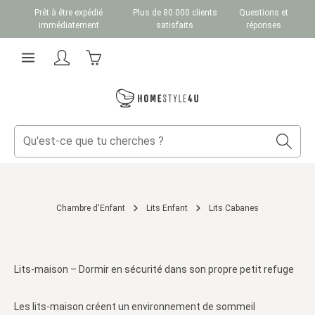
Prêt à être expédié
Plus de 80.000 clients
Questions et
Passer au contenu principal
immédiatement
satisfaits
réponses
Le panier contient 0 articles. La valeur totale du
Chambre d'Enfant
Lits Enfant
Lits Cabanes
Lits-maison – Dormir en sécurité dans son propre petit refuge
Les lits-maison créent un environnement de sommeil