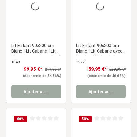
Lit Enfant 90x200 cm
Lit Enfant 90x200 cm
Blanc | Lit Cabane | Lit
Blanc | Lit Cabane avec
Simple | avec Sommier |
Tiroirs | Lit Simple | avec
Bois | Lit au Sol
Sommier | Bois
1849
1922
Prix de vente :
99,95 €*
Prix de vente :
159,95 €*
Prix régulier :
Prix régulier :
219,95 €*
299,95 €*
(économie de 54.56%)
(économie de 46.67%)
Ajouter au panier
Ajouter au panier
60
%
50
%
Note moyenne de 0 sur 5 étoiles
Note moyenne de 0 sur