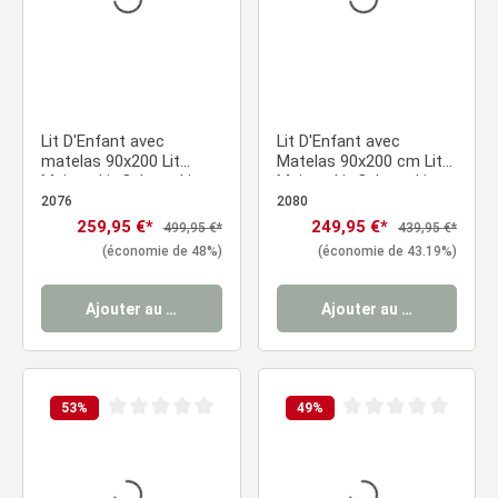
Lit D'Enfant avec
Lit D'Enfant avec
matelas 90x200 Lit
Matelas 90x200 cm Lit
Maison Lit Cabane Lit
Maison Lit Cabane Lit
Montessori Lit Bois Gris
Montessori Lit Bois Gris
2076
2080
Tiroir
Tiroir
Prix de vente :
259,95 €*
Prix de vente :
249,95 €*
Prix régulier :
Prix régulier :
499,95 €*
439,95 €*
(économie de 48%)
(économie de 43.19%)
Ajouter au panier
Ajouter au panier
53
%
49
%
Note moyenne de 0 sur 5 étoiles
Note moyenne de 0 sur