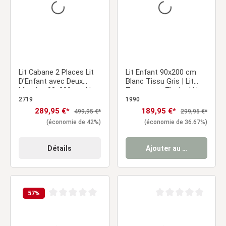
Lit Cabane 2 Places Lit
Lit Enfant 90x200 cm
D'Enfant avec Deux
Blanc Tissu Gris | Lit
Matelas 90x200 cm Lit
Tente avec Tiroirs | Lit
gigogne Lit Maison Bois
Simple | avec Sommier |
2719
1990
Blanc Sommier à Lattes
Bois
Prix de vente :
289,95 €*
Prix de vente :
189,95 €*
Prix régulier :
Prix régulier :
499,95 €*
299,95 €*
(économie de 42%)
(économie de 36.67%)
Détails
Ajouter au panier
57
%
Note moyenne de 0 sur 5 étoiles
Note moyenne de 0 sur