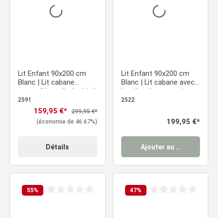
Lit Enfant 90x200 cm
Lit Enfant 90x200 cm
Blanc | Lit cabane
Blanc | Lit cabane avec
extensible en lit double |
barrière de protection et
Lit fonctionnel | avec
tiroir de lit | Montessori
2591
2522
sommier | Bois
| Lit simple | avec
Prix de vente :
159,95 €*
Prix régulier :
299,95 €*
sommier | Bois
Prix régulier :
199,95 €*
(économie de 46.67%)
Détails
Ajouter au panier
55
%
47
%
Note moyenne de 0 sur 5 étoiles
Note moyenne de 0 sur