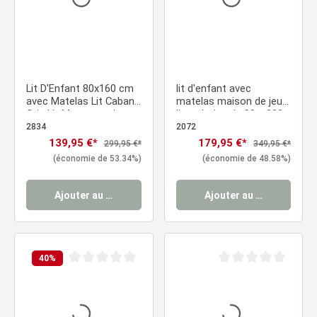
Lit D'Enfant 80x160 cm
lit d'enfant avec
avec Matelas Lit Cabane
matelas maison de jeu
Gris Lit Montessori
lit en bois gris 90 x 200
Bébé Lit Maison
cm
2834
2072
Sommier à Lattes
Prix de vente :
139,95 €*
Prix de vente :
179,95 €*
Prix régulier :
Prix régulier :
299,95 €*
349,95 €*
(économie de 53.34%)
(économie de 48.58%)
Ajouter au panier
Ajouter au panier
40
%
Note moyenne de 0 sur 5 étoiles
Note moyenne de 0 sur