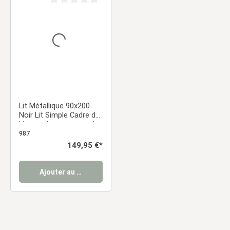
Note moyenne de 0 sur 5 étoiles
Lit Métallique 90x200
Noir Lit Simple Cadre de
Lit pour jeunes sommier
à lattes
987
Prix régulier :
149,95 €*
Ajouter au panier