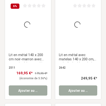
6
%
Note moyenne de 0 sur 5 étoiles
Note moyenne de 0 sur
Lit en métal 140 x 200
Lit en métal avec
cm noir-marron avec
matelas 140 x 200 cm,
sommier à lattes – Lit
noir ; lit double en bois
double moderne aspect
marron ; lit futon ; lit ;
2511
2642
bois
sommier à lattes ; lit
Prix de vente :
169,95 €*
Prix régulier :
179,95 €*
d'appoint ; lit pour
Prix régulier :
249,95 €*
(économie de 5.56%)
adolescent
Ajouter au panier
Ajouter au panier