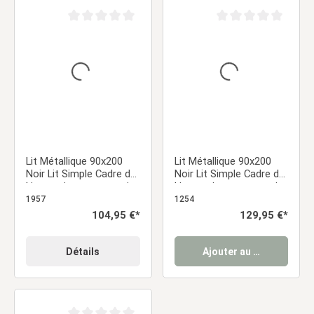
Note moyenne de 0 sur 5 étoiles
Note moyenne de 0 sur
Lit Métallique 90x200
Lit Métallique 90x200
Noir Lit Simple Cadre de
Noir Lit Simple Cadre de
Lit pour jeunes sommier
Lit pour jeunes sommier
à lattes
à lattes
1957
1254
Prix régulier :
104,95 €*
Prix régulier :
129,95 €*
Détails
Ajouter au panier