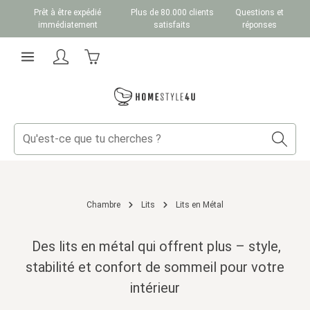
Prêt à être expédié
Plus de 80.000 clients
Questions et
Passer au contenu principal
immédiatement
satisfaits
réponses
Le panier contient 0 articles. La valeur totale du
Chambre
Lits
Lits en Métal
Des lits en métal qui offrent plus – style,
stabilité et confort de sommeil pour votre
intérieur