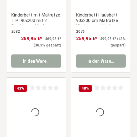
Kinderbett mit Matratze
Kinderbett Hausbett
TIPI 90x200 mit 2
90x200 cm Matratze
Bettkästen Weiß
Kinderhaus Holzbett
Holzbett Indianer Bett
Grau Bettkasten
2082
2076
Hausbett
Verkaufspreis:
289,95 €*
Verkaufspreis:
259,95 €*
Regulärer Preis:
Regulärer Preis:
469,95 €*
499,95 €*
(48%
(38.3% gespart)
gespart)
In den Warenkorb
In den Warenkorb
43
%
48
%
Durchschnittliche Bewertung von 0 von 5 Sternen
Durchschnittliche Be