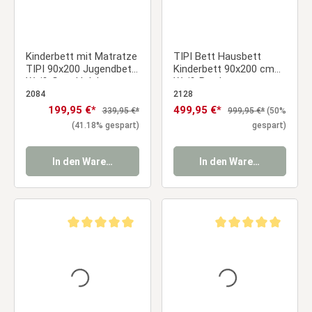
Kinderbett mit Matratze
TIPI Bett Hausbett
TIPI 90x200 Jugendbett
Kinderbett 90x200 cm
Weiß Grau Holzbett
Weiß Bettkasten
Kinderzimmer Stoff
Lattenrost
2084
2128
Kinderzimmer
Verkaufspreis:
199,95 €*
Verkaufspreis:
499,95 €*
Regulärer Preis:
Regulärer Preis:
339,95 €*
999,95 €*
(50%
(41.18% gespart)
gespart)
In den Warenkorb
In den Warenkorb
Durchschnittliche Bewertung von 5 von 5 Sternen
Durchschnittliche Be