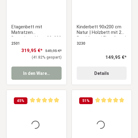
Etagenbett mit
Kinderbett 90x200 cm
Matratzen
Natur | Holzbett mit 2
Doppelstockbett 90x200
Bettkästen | Einzelbett |
cm Hochbett Stockbett
mit Lattenrost |
2501
3230
Kinderbett
Rausfallschutz
Verkaufspreis:
319,95 €*
Regulärer Preis:
549,95 €*
Regulärer Preis:
149,95 €*
(41.82% gespart)
In den Warenkorb
Details
45
%
51
%
Durchschnittliche Bewertung von 5 von 5 Sternen
Durchschnittliche Be