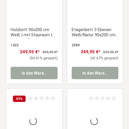
Holzbett 90x200 cm
Etagenbett 3 Ebenen
Weiß | mit Stauraum |
Weiß/Natur 90x200 cm
Koje mit Bettkasten
mit Lattenrost
|mit Lattenrost | Kind
1422
2589
Jugend Gast
Verkaufspreis:
249,95 €*
Verkaufspreis:
349,95 €*
Regulärer Preis:
Regulärer Preis:
499,95 €*
599,95 €*
Schlafzimmer
(50.01% gespart)
(41.67% gespart)
In den Warenkorb
In den Warenkorb
43
%
Durchschnittliche Bewertung von 0 von 5 Sternen
Durchschnittliche Be