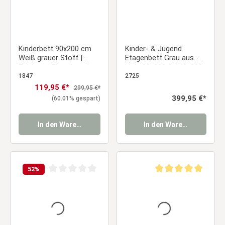
Kinderbett 90x200 cm
Kinder- & Jugend
Weiß grauer Stoff |
Etagenbett Grau aus
Zeltbett | Einzelbett |
Holz 90x200 & 140x200
mit Lattenrost | Holz
cm mit 2 Matratzen
1847
2725
Verkaufspreis:
119,95 €*
Regulärer Preis:
299,95 €*
Regulärer Preis:
399,95 €*
(60.01% gespart)
In den Warenkorb
In den Warenkorb
52
%
Durchschnittliche Bewertung von 0 von 5 Sternen
Durchschnittliche Be