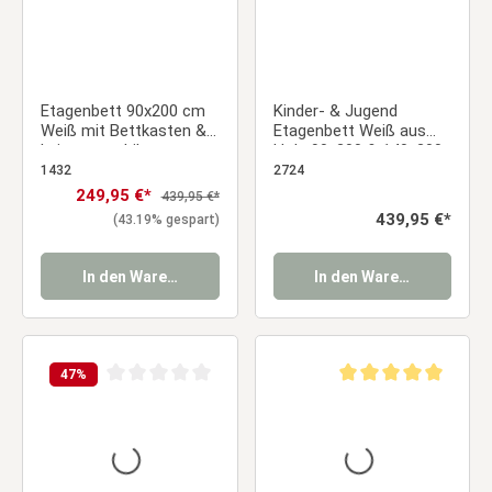
Etagenbett 90x200 cm
Kinder- & Jugend
Weiß mit Bettkasten &
Etagenbett Weiß aus
Leiter – stabiles
Holz 90x200 & 140x200
Kinderbett mit
cm mit 2 Bettkästen
1432
2724
Lattenrost
und 2 Matratzen
Verkaufspreis:
249,95 €*
Regulärer Preis:
439,95 €*
Regulärer Preis:
439,95 €*
(43.19% gespart)
In den Warenkorb
In den Warenkorb
47
%
Durchschnittliche Bewertung von 0 von 5 Sternen
Durchschnittliche Be