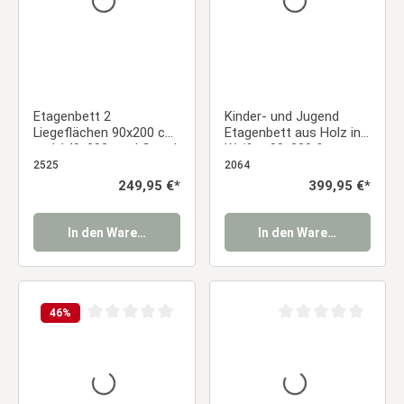
Etagenbett 2
Kinder- und Jugend
Liegeflächen 90x200 cm
Etagenbett aus Holz in
und 140x200 cm | Grau |
Weiß – 90x200 &
mit Lattenrost
140x200 cm mit
2525
2064
Lattenrost und
Regulärer Preis:
249,95 €*
Regulärer Preis:
399,95 €*
Matratzen
In den Warenkorb
In den Warenkorb
46
%
Durchschnittliche Bewertung von 0 von 5 Sternen
Durchschnittliche Be