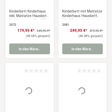
Kinderbett Kinderhaus
Kinderbett mit Matratze
inkl. Matratze Hausbett
Kinderhaus Hausbett
Holzbett grau 90 x 200
90x200 cm Weiß mit
cm
Bettkasten
2072
2081
Verkaufspreis:
179,95 €*
Verkaufspreis:
249,95 €*
Regulärer Preis:
Regulärer Preis:
349,95 €*
419,95 €*
(48.58% gespart)
(40.48% gespart)
In den Warenkorb
In den Warenkorb
Durchschnittliche Bewertung von 0 von 5 Sternen
Durchschnittliche Be