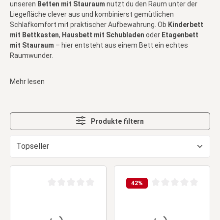
unseren
Betten mit Stauraum
nutzt du den Raum unter der
Liegefläche clever aus und kombinierst gemütlichen
Schlafkomfort mit praktischer Aufbewahrung. Ob
Kinderbett
mit Bettkasten
,
Hausbett mit Schubladen
oder
Etagenbett
mit Stauraum
– hier entsteht aus einem Bett ein echtes
Raumwunder.
Mehr lesen
Produkte filtern
42
%
Durchschnittliche Bewertung von 0 von 5 Sternen
Durchschnittliche Be