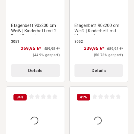
Etagenbett 90x200 cm
Etagenbett 90x200 cm
Weiß | Kinderbett mit 2
Weiß | Kinderbett mit
Bettkästen |
Matratze |
Rausfallschutz |
Rausfallschutz |
3051
3052
Umbaubar | Holz massiv
Umbaubar | mit
Verkaufspreis:
269,95 €*
Verkaufspreis:
339,95 €*
Regulärer Preis:
Regulärer Preis:
489,95 €*
689,95 €*
Lattenrost | Holz
(44.9% gespart)
(50.73% gespart)
massiv
Details
Details
34
%
41
%
Durchschnittliche Bewertung von 0 von 5 Sternen
Durchschnittliche Be