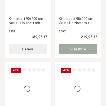
Kinderbett 90x200 cm
Kinderbett 90x200 cm
Natur | Holzbett mit
Grün | Holzbett mit
Matratze | Einzelbett | 2
Matratze | Einzelbett | 2
Bettkästen |
Bettkästen |
3359
3097
Rausfallschutz
Rausfallschutz
Regulärer Preis:
189,95 €*
Regulärer Preis:
219,95 €*
Details
In den Warenkorb
43
%
47
%
Durchschnittliche Bewertung von 0 von 5 Sternen
Durchschnittliche Be