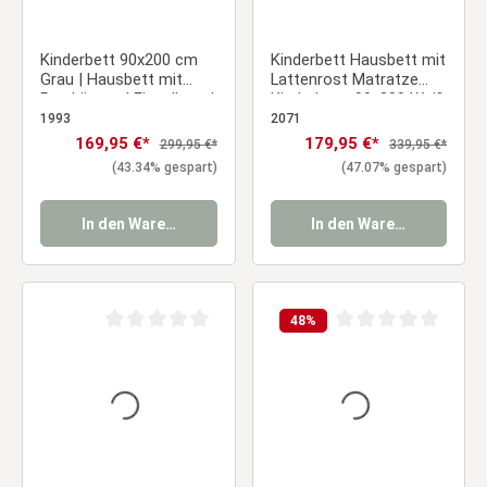
Kinderbett 90x200 cm
Kinderbett Hausbett mit
Grau | Hausbett mit
Lattenrost Matratze
Bettkästen | Einzelbett |
Kinderhaus 90x200 Weiß
mit Lattenrost | Holz
Holz Kiefer
1993
2071
Verkaufspreis:
169,95 €*
Verkaufspreis:
179,95 €*
Regulärer Preis:
Regulärer Preis:
299,95 €*
339,95 €*
(43.34% gespart)
(47.07% gespart)
In den Warenkorb
In den Warenkorb
48
%
Durchschnittliche Bewertung von 0 von 5 Sternen
Durchschnittliche Be