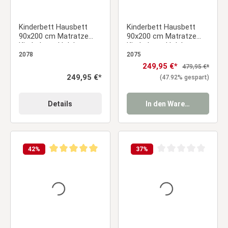
Kinderbett Hausbett
Kinderbett Hausbett
90x200 cm Matratze
90x200 cm Matratze
Kinderhaus Holzbett
Kinderhaus Holzbett
Natur Bettkasten
Weiß Bettkasten
2078
2075
Verkaufspreis:
249,95 €*
Regulärer Preis:
479,95 €*
Regulärer Preis:
249,95 €*
(47.92% gespart)
Details
In den Warenkorb
42
%
37
%
Durchschnittliche Bewertung von 5 von 5 Sternen
Durchschnittliche Be