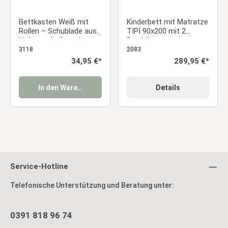
Bettkasten Weiß mit
Kinderbett mit Matratze
Rollen – Schublade aus
TIPI 90x200 mit 2
Holz zur Aufbewahrung
Bettkästen grau
Holzbett Indianer Bett
3118
2083
Hausbett Spielbett
Regulärer Preis:
34,95 €*
Regulärer Preis:
289,95 €*
In den Warenkorb
Details
Service-Hotline
Telefonische Unterstützung und Beratung unter:
0391 818 96 74