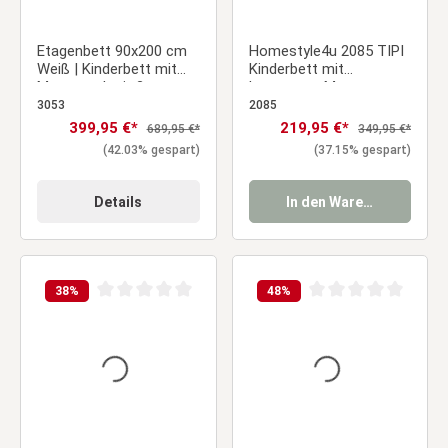
Etagenbett 90x200 cm
Homestyle4u 2085 TIPI
Weiß | Kinderbett mit
Kinderbett mit
Matratze | mit 2
Lattenrost Matratze
Bettkästen | mit
90x200 cm Grau
3053
2085
Lattenrost |
Holzbett bodentief Zelt
Verkaufspreis:
399,95 €*
Verkaufspreis:
219,95 €*
Regulärer Preis:
Regulärer Preis:
689,95 €*
349,95 €*
Rausfallschutz |
Bett
(42.03% gespart)
(37.15% gespart)
Umbaubar | Holz massiv
Details
In den Warenkorb
38
%
48
%
Durchschnittliche Bewertung von 0 von 5 Sternen
Durchschnittliche Be