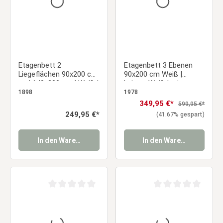
Etagenbett 2
Etagenbett 3 Ebenen
Liegeflächen 90x200 cm
90x200 cm Weiß |
und 140x200 cm | Weiß |
Leitern Weiß | mit
Holz
Lattenrost
1898
1978
Verkaufspreis:
349,95 €*
Regulärer Preis:
599,95 €*
Regulärer Preis:
249,95 €*
(41.67% gespart)
In den Warenkorb
In den Warenkorb
Durchschnittliche Bewertung von 0 von 5 Sternen
Durchschnittliche Be