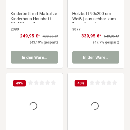
Kinderbett mit Matratze
Holzbett 90x200 cm
Kinderhaus Hausbett
Weiß | ausziehbar zum
90x200 cm Grau mit
Doppelbett | mit
Bettkasten
Bettkasten | mit
2080
3077
Matratze |
Verkaufspreis:
249,95 €*
Verkaufspreis:
339,95 €*
Regulärer Preis:
Regulärer Preis:
439,95 €*
649,95 €*
Funktionsbett Duo-Bett
(43.19% gespart)
(47.7% gespart)
Ausziehbett
In den Warenkorb
In den Warenkorb
49
%
40
%
Durchschnittliche Bewertung von 0 von 5 Sternen
Durchschnittliche Be