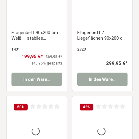
Etagenbett 90x200 cm
Etagenbett 2
Weiß – stabiles
Liegeflächen 90x200 cm
Kinderbett mit Leiter &
und 140x200 cm Weiß |
Lattenrost für
mit 2 Bettkästen | mit
1431
2723
Geschwisterzimmer
Lattenrost
Verkaufspreis:
199,95 €*
Regulärer Preis:
369,95 €*
Regulärer Preis:
299,95 €*
(45.95% gespart)
In den Warenkorb
In den Warenkorb
50
%
42
%
Durchschnittliche Bewertung von 0 von 5 Sternen
Durchschnittliche Be