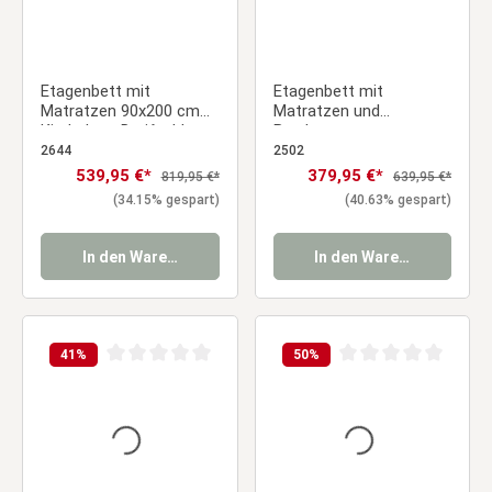
Etagenbett mit
Etagenbett mit
Matratzen 90x200 cm
Matratzen und
Kinderbett Dreifachbett
Bettkasten
Hochbett Weiß Holz
Doppelstockbett 90x200
2644
2502
Stockbett
cm Hochbett Stockbett
Verkaufspreis:
539,95 €*
Verkaufspreis:
379,95 €*
Regulärer Preis:
Regulärer Preis:
819,95 €*
639,95 €*
Kinderbett
(34.15% gespart)
(40.63% gespart)
In den Warenkorb
In den Warenkorb
41
%
50
%
Durchschnittliche Bewertung von 0 von 5 Sternen
Durchschnittliche Be