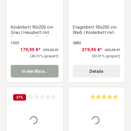
Kinderbett 90x200 cm
Etagenbett 90x200 cm
Grau | Hausbett mit
Weiß | Kinderbett mit
Bettkästen | Einzelbett |
Lattenrost |
mit Lattenrost | Holz
Rausfallschutz |
1923
2882
Umbaubar | Holz massiv
Verkaufspreis:
179,95 €*
Verkaufspreis:
219,95 €*
Regulärer Preis:
Regulärer Preis:
299,95 €*
439,95 €*
(40.01% gespart)
(50.01% gespart)
In den Warenkorb
Details
37
%
Durchschnittliche Bewertung von 0 von 5 Sternen
Durchschnittliche Be