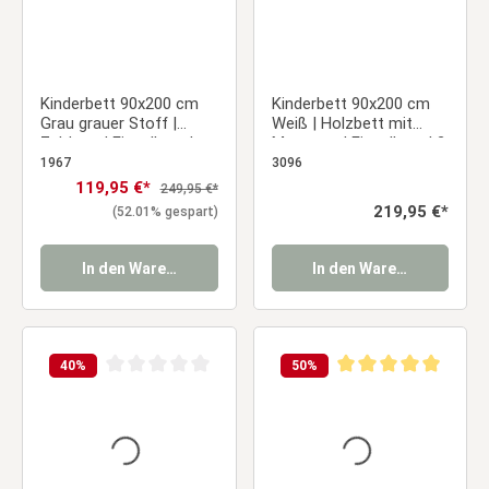
Kinderbett 90x200 cm
Kinderbett 90x200 cm
Grau grauer Stoff |
Weiß | Holzbett mit
Zeltbett | Einzelbett |
Matratze | Einzelbett | 2
mit Lattenrost | Holz
Bettkästen |
1967
3096
Rausfallschutz
Verkaufspreis:
119,95 €*
Regulärer Preis:
249,95 €*
Regulärer Preis:
219,95 €*
(52.01% gespart)
In den Warenkorb
In den Warenkorb
40
%
50
%
Durchschnittliche Bewertung von 0 von 5 Sternen
Durchschnittliche Be