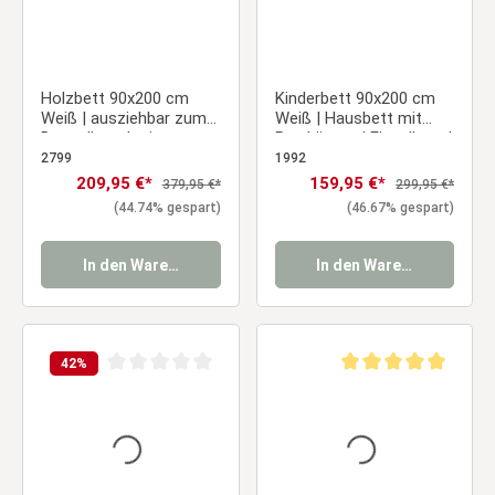
Holzbett 90x200 cm
Kinderbett 90x200 cm
Weiß | ausziehbar zum
Weiß | Hausbett mit
Doppelbett | mit
Bettkästen | Einzelbett |
Bettkasten | mit
mit Lattenrost | Holz
2799
1992
Lattenrost |
Verkaufspreis:
209,95 €*
Verkaufspreis:
159,95 €*
Regulärer Preis:
Regulärer Preis:
379,95 €*
299,95 €*
Ausziehbett Duo-Bett
(44.74% gespart)
(46.67% gespart)
Funktionsbett
In den Warenkorb
In den Warenkorb
42
%
Durchschnittliche Bewertung von 0 von 5 Sternen
Durchschnittliche Be