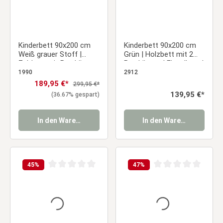
Kinderbett 90x200 cm
Kinderbett 90x200 cm
Weiß grauer Stoff |
Grün | Holzbett mit 2
Zeltbett mit Bettkästen
Bettkästen | Einzelbett |
| Einzelbett | mit
mit Lattenrost |
1990
2912
Lattenrost | Holz
Rausfallschutz
Verkaufspreis:
189,95 €*
Regulärer Preis:
299,95 €*
Regulärer Preis:
139,95 €*
(36.67% gespart)
In den Warenkorb
In den Warenkorb
45
%
47
%
Durchschnittliche Bewertung von 0 von 5 Sternen
Durchschnittliche Be