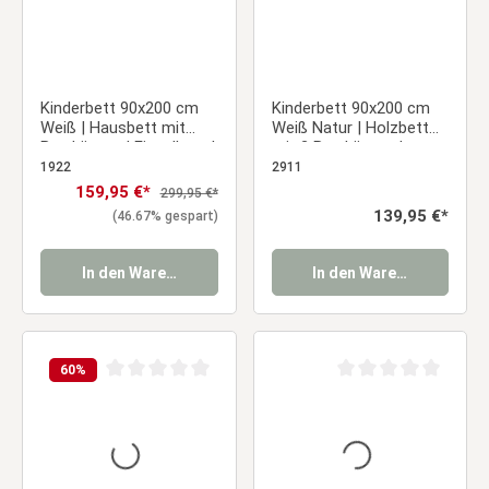
Kinderbett 90x200 cm
Kinderbett 90x200 cm
Weiß | Hausbett mit
Weiß Natur | Holzbett
Bettkästen | Einzelbett |
mit 2 Bettkästen |
mit Lattenrost | Holz
Einzelbett | mit
1922
2911
Lattenrost |
Verkaufspreis:
159,95 €*
Regulärer Preis:
299,95 €*
Rausfallschutz
Regulärer Preis:
139,95 €*
(46.67% gespart)
In den Warenkorb
In den Warenkorb
60
%
Durchschnittliche Bewertung von 0 von 5 Sternen
Durchschnittliche Be