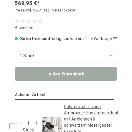
569,95 €*
Preise inkl. MwSt. zzgl. Versandkosten
Durchschnittliche Bewertung von 0 von 5 Sternen
Bewerten
Sofort versandfertig
,
Lieferzeit:
1 - 3 Werktage **
Produkt Anzahl: Gib den gewünschten Wert ein o
In den Warenkorb
Zubehör Artikel
Polsterstuhl Leinen
Anthrazit – Esszimmerstuhl
mit Armlehnen &
schwarzem Metallgestell
Stück
Essstuhl