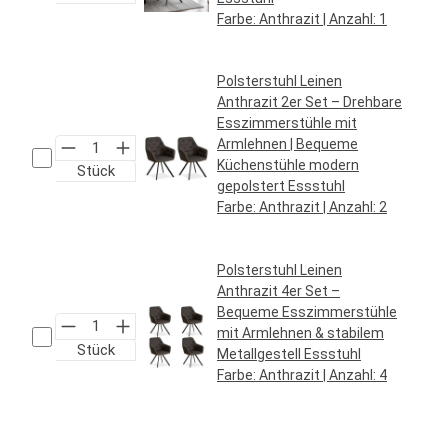
Farbe:
Anthrazit
| Anzahl:
1
Regulärer Preis:
79,95 €*
Polsterstuhl Leinen
Anthrazit 2er Set – Drehbare
Esszimmerstühle mit
Armlehnen | Bequeme
Küchenstühle modern
Stück
gepolstert Essstuhl
Farbe:
Anthrazit
| Anzahl:
2
Regulärer Preis:
149,95 €*
Polsterstuhl Leinen
Anthrazit 4er Set –
Bequeme Esszimmerstühle
mit Armlehnen & stabilem
Stück
Metallgestell Essstuhl
Farbe:
Anthrazit
| Anzahl:
4
Regulärer Preis:
299,95 €*