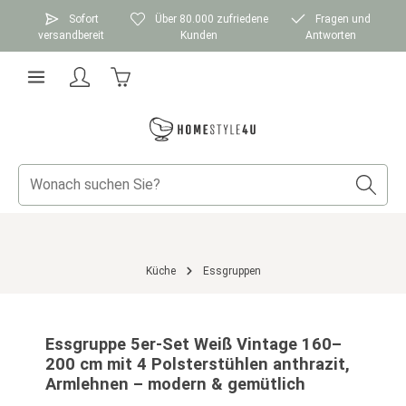
Zum Hauptinhalt springen
Sofort
Über 80.000 zufriedene
Fragen und
versandbereit
Kunden
Antworten
Warenkorb enthält 0 Positionen. Der Gesamtwer
Küche
Essgruppen
Bildergalerie überspringen
Essgruppe 5er-Set Weiß Vintage 160–
200 cm mit 4 Polsterstühlen anthrazit,
Armlehnen – modern & gemütlich