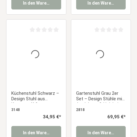
In den Warenkorb
In den Warenkorb
Durchschnittliche Bewertung von 0 von 5 Sternen
Durchschnittliche Be
Küchenstuhl Schwarz –
Gartenstuhl Grau 2er
Design Stuhl aus
Set – Design Stühle mit
Kunststoff &
Armlehnen & Holzbeinen
Holzbeinen | moderner
aus Kunststoff |
3148
2818
Esszimmerstuhl
Balkon- &
Regulärer Preis:
34,95 €*
Regulärer Preis:
69,95 €*
Terrassenstühle
Essstuhl
In den Warenkorb
In den Warenkorb