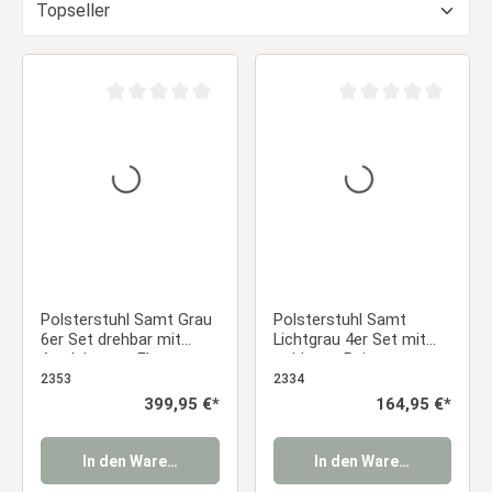
Durchschnittliche Bewertung von 0 von 5 Sternen
Durchschnittliche Be
Polsterstuhl Samt Grau
Polsterstuhl Samt
6er Set drehbar mit
Lichtgrau 4er Set mit
Armlehnen – Elegante
goldenen Beinen –
Esszimmerstühle
Elegante
2353
2334
Essstuhl
Esszimmerstühle ohne
Regulärer Preis:
399,95 €*
Regulärer Preis:
164,95 €*
Armlehnen Essstuhl
In den Warenkorb
In den Warenkorb