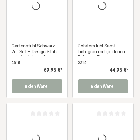
Gartenstuhl Schwarz
Polsterstuhl Samt
2er Set – Design Stühle
Lichtgrau mit goldenen
mit Armlehnen &
Beinen – Eleganter
Holzbeinen aus
Samtstuhl ohne
2815
2218
Kunststoff | Balkon- &
Armlehnen Essstuhl
Regulärer Preis:
69,95 €*
Regulärer Preis:
44,95 €*
Terrassenstühle
Essstuhl
In den Warenkorb
In den Warenkorb
Durchschnittliche Bewertung von 0 von 5 Sternen
Durchschnittliche Be