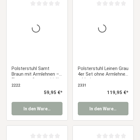
Durchschnittliche Bewertung von 0 von 5 Sternen
Durchschnittliche Be
Polsterstuhl Samt
Polsterstuhl Leinen Grau
Braun mit Armlehnen –
4er Set ohne Armlehnen
Eleganter Samtstuhl für
– Moderne
Esszimmer, Küche &
Esszimmerstühle
2222
2331
Büro Essstuhl
Essstuhl
Regulärer Preis:
59,95 €*
Regulärer Preis:
119,95 €*
In den Warenkorb
In den Warenkorb