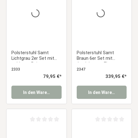
Polsterstuhl Samt
Polsterstuhl Samt
Lichtgrau 2er Set mit
Braun 6er Set mit
goldenen Beinen –
Armlehnen – Elegante
Elegante
Esszimmerstühle
2333
2347
Esszimmerstühle
Essstuhl
Regulärer Preis:
79,95 €*
Regulärer Preis:
339,95 €*
Essstuhl
In den Warenkorb
In den Warenkorb
Durchschnittliche Bewertung von 0 von 5 Sternen
Durchschnittliche Be