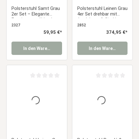
Polsterstuhl Samt Grau
Polsterstuhl Leinen Grau
2er Set – Elegante
4er Set drehbar mit
Esszimmerstühle ohne
Armlehnen & Sitzkissen
Armlehnen mit
– Bequeme
2327
2852
Steppung Essstuhl
Esszimmerstühle im
Regulärer Preis:
59,95 €*
Regulärer Preis:
374,95 €*
modernen Landhausstil
Essstuhl
In den Warenkorb
In den Warenkorb
Durchschnittliche Bewertung von 0 von 5 Sternen
Durchschnittliche Be