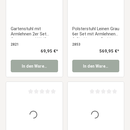
Gartenstuhl mit
Polsterstuhl Leinen Grau
Armlehnen 2er Set
6er Set mit Armlehnen
Gartensessel Weiß
& Sitzkissen – Drehbare
Stühle Balkonstühle
Esszimmerstühle im
2821
2853
Kunststoff
modernen Landhausstil
Regulärer Preis:
69,95 €*
Regulärer Preis:
569,95 €*
Küchenstühle Outdoor-
Essstuhl
Stuhl Terrassenstühle
Essstuhl
In den Warenkorb
In den Warenkorb
Durchschnittliche Bewertung von 0 von 5 Sternen
Durchschnittliche Be