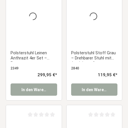
Polsterstuhl Leinen
Polsterstuhl Stoff Grau
Anthrazit 4er Set –
– Drehbarer Stuhl mit
Bequeme
Armlehnen &
Esszimmerstühle mit
Metallgestell |
2349
2840
Armlehnen & stabilem
Bequemer
Regulärer Preis:
299,95 €*
Regulärer Preis:
119,95 €*
Metallgestell Essstuhl
Esszimmerstuhl &
Bürostuhl modern
gepolstert Essstuhl
In den Warenkorb
In den Warenkorb
Durchschnittliche Bewertung von 0 von 5 Sternen
Durchschnittliche Be