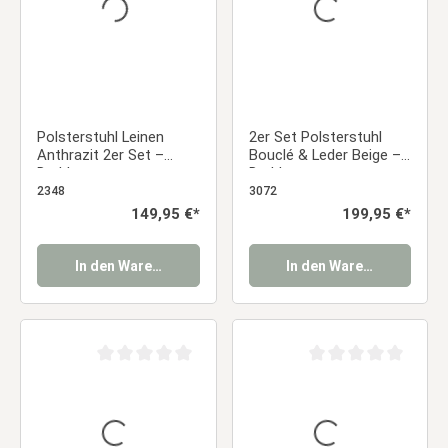
Polsterstuhl Leinen
2er Set Polsterstuhl
Anthrazit 2er Set –
Bouclé & Leder Beige –
Drehbare
Drehbare
Esszimmerstühle mit
Esszimmerstühle mit
2348
3072
Armlehnen | Bequeme
Armlehnen in Almond
Regulärer Preis:
149,95 €*
Regulärer Preis:
199,95 €*
Küchenstühle modern
Milk Essstuhl
gepolstert Essstuhl
In den Warenkorb
In den Warenkorb
Durchschnittliche Bewertung von 0 von 5 Sternen
Durchschnittliche Be