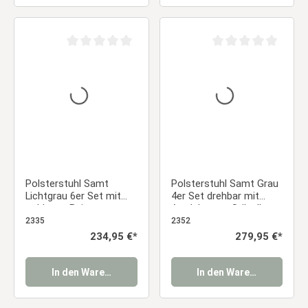
Durchschnittliche Bewertung von 0 von 5 Sternen
Durchschnittliche Be
Polsterstuhl Samt
Polsterstuhl Samt Grau
Lichtgrau 6er Set mit
4er Set drehbar mit
goldenen Beinen –
Armlehnen – Stilvolle
Elegante Stühle ohne
Esszimmerstühle
2335
2352
Armlehnen Essstuhl
Essstuhl
Regulärer Preis:
234,95 €*
Regulärer Preis:
279,95 €*
In den Warenkorb
In den Warenkorb