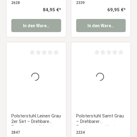
Esszimmerstuhl im
Esszimmerstühle mit
2628
2339
Retro-Look Essstuhl
abgerundeter Lehne &
Regulärer Preis:
84,95 €*
Regulärer Preis:
69,95 €*
Holzoptik-Beinen
Essstuhl
In den Warenkorb
In den Warenkorb
Durchschnittliche Bewertung von 0 von 5 Sternen
Durchschnittliche Be
Polsterstuhl Leinen Grau
Polsterstuhl Samt Grau
2er Set – Drehbare
– Drehbarer
Esszimmerstühle mit
Esszimmerstuhl mit
Armlehnen &
Armlehnen &
2847
2224