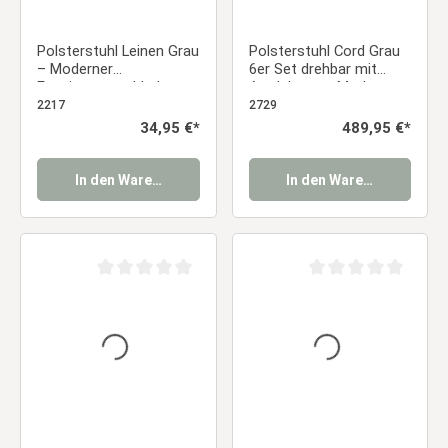
Polsterstuhl Leinen Grau
Polsterstuhl Cord Grau
– Moderner
6er Set drehbar mit
Esszimmerstuhl ohne
Armlehnen – Moderne
Armlehnen Essstuhl
Esszimmerstühle im
2217
2729
Retro-Look Essstuhl
Regulärer Preis:
34,95 €*
Regulärer Preis:
489,95 €*
In den Warenkorb
In den Warenkorb
Durchschnittliche Bewertung von 0 von 5 Sternen
Durchschnittliche Be