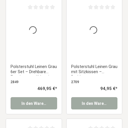
Durchschnittliche Bewertung von 0 von 5 Sternen
Durchschnittliche Be
Polsterstuhl Leinen Grau
Polsterstuhl Leinen Grau
6er Set – Drehbare
mit Sitzkissen –
Esszimmerstühle mit
Drehbarer
Armlehnen & Polsterung
Armlehnenstuhl mit
2849
2709
Essstuhl
Holzgestell Essstuhl
Regulärer Preis:
469,95 €*
Regulärer Preis:
94,95 €*
In den Warenkorb
In den Warenkorb