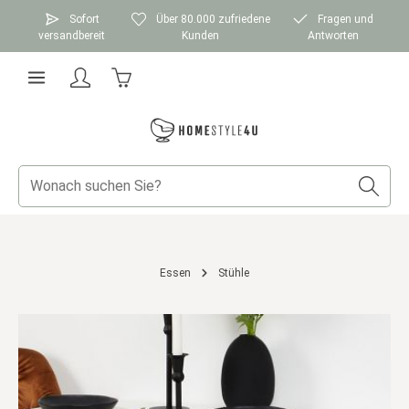
Zum Hauptinhalt springen
Sofort
Über 80.000 zufriedene
Fragen und
versandbereit
Kunden
Antworten
Warenkorb enthält 0 Positionen. Der Gesamtwer
Essen
Stühle