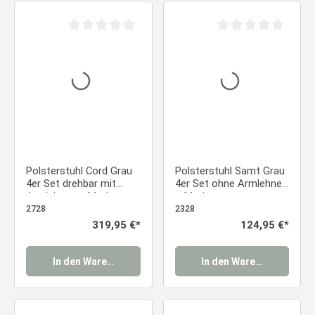
Durchschnittliche Bewertung von 0 von 5 Sternen
Durchschnittliche Be
Polsterstuhl Cord Grau
Polsterstuhl Samt Grau
4er Set drehbar mit
4er Set ohne Armlehnen
Armlehnen – Moderne
– Moderne
Esszimmerstühle
Esszimmerstühle
2728
2328
Essstuhl
Essstuhl
Regulärer Preis:
319,95 €*
Regulärer Preis:
124,95 €*
In den Warenkorb
In den Warenkorb