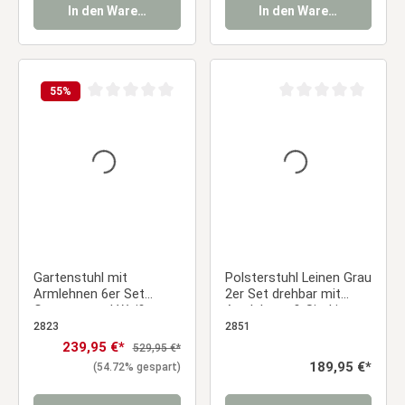
In den Warenkorb
In den Warenkorb
55
%
Durchschnittliche Bewertung von 0 von 5 Sternen
Durchschnittliche Be
Gartenstuhl mit
Polsterstuhl Leinen Grau
Armlehnen 6er Set
2er Set drehbar mit
Gartensessel Weiß
Armlehnen & Sitzkissen
Stühle Balkonstühle
– Beine aus Massivholz
2823
2851
Kunststoff
Essstuhl
Verkaufspreis:
239,95 €*
Regulärer Preis:
529,95 €*
Küchenstühle Outdoor-
Regulärer Preis:
189,95 €*
(54.72% gespart)
Stuhl Terrassenstühle
Essstuhl