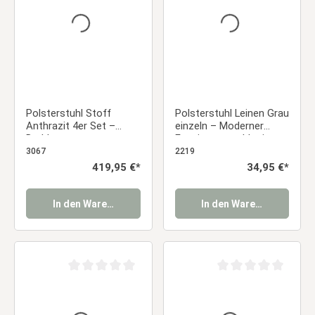
Polsterstuhl Stoff
Polsterstuhl Leinen Grau
Anthrazit 4er Set –
einzeln – Moderner
Drehbare
Esszimmerstuhl mit
Esszimmerstühle mit
abgerundeter Lehne &
3067
2219
Armlehnen &
Holzoptik-Beinen
Regulärer Preis:
419,95 €*
Regulärer Preis:
34,95 €*
Metallgestell Essstuhl
Essstuhl
In den Warenkorb
In den Warenkorb
Durchschnittliche Bewertung von 0 von 5 Sternen
Durchschnittliche Be