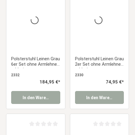
Durchschnittliche Bewertung von 0 von 5 Sternen
Durchschnittliche Be
Polsterstuhl Leinen Grau
Polsterstuhl Leinen Grau
6er Set ohne Armlehnen
2er Set ohne Armlehnen
– Moderne
– Moderne
Esszimmerstühle
Esszimmerstühle
2332
2330
Essstuhl
Essstuhl
Regulärer Preis:
184,95 €*
Regulärer Preis:
74,95 €*
In den Warenkorb
In den Warenkorb
Durchschnittliche Bewertung von 0 von 5 Sternen
Durchschnittliche Be