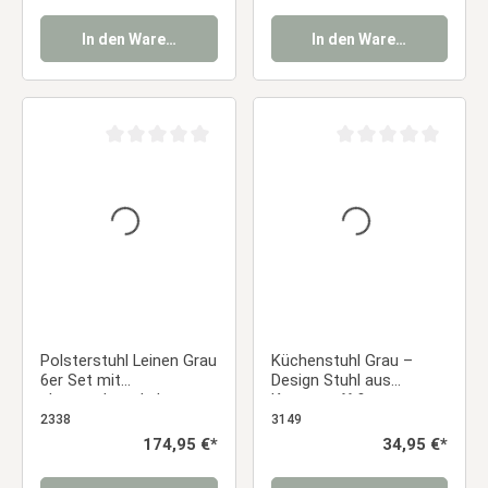
Essstuhl
In den Warenkorb
In den Warenkorb
Durchschnittliche Bewertung von 0 von 5 Sternen
Durchschnittliche Be
Polsterstuhl Leinen Grau
Küchenstuhl Grau –
6er Set mit
Design Stuhl aus
abgerundeter Lehne –
Kunststoff &
Moderne
Holzbeinen | moderner
2338
3149
Esszimmerstühle ohne
Esszimmerstuhl
Regulärer Preis:
174,95 €*
Regulärer Preis:
34,95 €*
Armlehnen Essstuhl