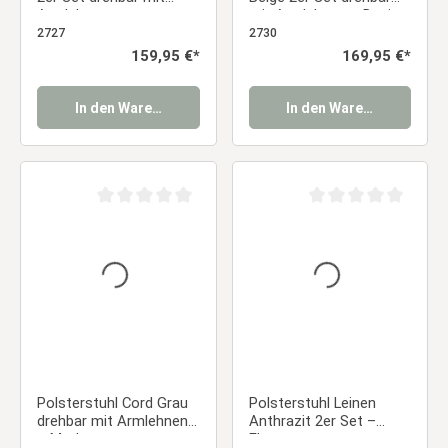
Armlehnen –
mit Armlehnen – Design
Komfortable
Esszimmerstühle
2727
2730
Esszimmerstühle im
Essstuhl
Regulärer Preis:
159,95 €*
Regulärer Preis:
169,95 €*
Retro-Stil Essstuhl
In den Warenkorb
In den Warenkorb
Durchschnittliche Bewertung von 0 von 5 Sternen
Durchschnittliche Be
Polsterstuhl Cord Grau
Polsterstuhl Leinen
drehbar mit Armlehnen
Anthrazit 2er Set –
– Moderner
Elegante