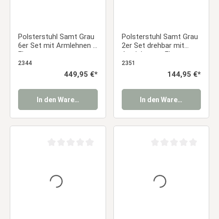
Polsterstuhl Samt Grau
Polsterstuhl Samt Grau
6er Set mit Armlehnen –
2er Set drehbar mit
Elegante
Armlehnen – Elegante
Esszimmerstühle
Esszimmerstühle
2344
2351
Essstuhl
Essstuhl
Regulärer Preis:
449,95 €*
Regulärer Preis:
144,95 €*
In den Warenkorb
In den Warenkorb
Durchschnittliche Bewertung von 0 von 5 Sternen
Durchschnittliche Be