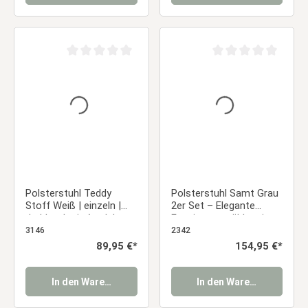
Durchschnittliche Bewertung von 0 von 5 Sternen
Durchschnittliche Be
Polsterstuhl Teddy
Polsterstuhl Samt Grau
Stoff Weiß | einzeln |
2er Set – Elegante
drehbar | mit Armlehnen
Esszimmerstühle mit
| Küche Esszimmer Büro
Armlehnen & weicher
3146
2342
Polsterung Essstuhl
Regulärer Preis:
89,95 €*
Regulärer Preis:
154,95 €*
In den Warenkorb
In den Warenkorb