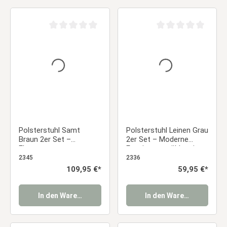
Durchschnittliche Bewertung von 0 von 5 Sternen
Durchschnittliche Be
Polsterstuhl Samt
Polsterstuhl Leinen Grau
Braun 2er Set –
2er Set – Moderne
Elegante
Esszimmerstühle mit
Esszimmerstühle mit
abgerundeter Lehne &
2345
2336
Armlehnen & weicher
Holzoptik-Beinen
Regulärer Preis:
109,95 €*
Regulärer Preis:
59,95 €*
Polsterung Essstuhl
Essstuhl
In den Warenkorb
In den Warenkorb