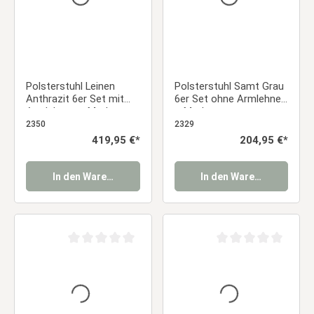
Polsterstuhl Leinen
Polsterstuhl Samt Grau
Anthrazit 6er Set mit
6er Set ohne Armlehnen
Armlehnen – Moderne
– Moderne
Esszimmerstühle
Esszimmerstühle
2350
2329
Essstuhl
Essstuhl
Regulärer Preis:
419,95 €*
Regulärer Preis:
204,95 €*
In den Warenkorb
In den Warenkorb
Durchschnittliche Bewertung von 0 von 5 Sternen
Durchschnittliche Be