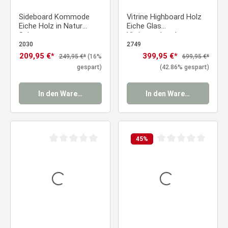
Sideboard Kommode
Vitrine Highboard Holz
Eiche Holz in Natur
Eiche Glas
Schwarz
Vitrinenschrank
Wohnzimmerschrank
Wohnzimmerschrank
2030
2749
Modern Landhausstil
Verkaufspreis:
209,95 €*
Verkaufspreis:
399,95 €*
Regulärer Preis:
Regulärer Preis:
249,95 €*
(16%
699,95 €*
mit 2 Schubladen
gespart)
(42.86% gespart)
In den Warenkorb
In den Warenkorb
45
%
Durchschnittliche Bewertung von 0 von 5 Sternen
Durchschnittliche Be