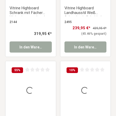
Vitrine Highboard
Vitrine Highboard
Schrank mit Fächer
Landhausstil Weiß
Wohnzimmerschrank
Schrank mit Schublade
Holz Eiche Natur
Wohnzimmerschrank
2144
2495
Kufenfüße Schwarz
Holz Eiche
Verkaufspreis:
239,95 €*
Regulärer Preis:
439,95 €*
Regulärer Preis:
319,95 €*
(45.46% gespart)
In den Warenkorb
In den Warenkorb
55
%
10
%
Durchschnittliche Bewertung von 0 von 5 Sternen
Durchschnittliche Be