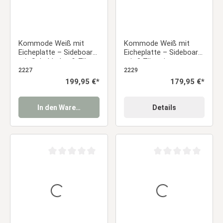
Kommode Weiß mit
Kommode Weiß mit
Eicheplatte – Sideboard
Eicheplatte – Sideboard
mit Schubladen & Türen,
mit 3 Türen im
Landhausstil
Landhausstil
2227
2229
Regulärer Preis:
199,95 €*
Regulärer Preis:
179,95 €*
In den Warenkorb
Details
Durchschnittliche Bewertung von 0 von 5 Sternen
Durchschnittliche Be