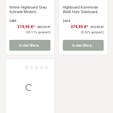
Vitrine Highboard Grau
Highboard Kommode
Schrank Modern
Weiß Holz Sideboard
Wohnzimmerschrank
Wohnzimmerschrank
Holz Natur
Anrichte Schrank
2489
2424
Vitrinenschrank
Verkaufspreis:
219,95 €*
Verkaufspreis:
379,95 €*
Regulärer Preis:
Regulärer Preis:
489,95 €*
419,95 €*
(55.11% gespart)
(9.52% gespart)
In den Warenkorb
In den Warenkorb
Durchschnittliche Bewertung von 0 von 5 Sternen