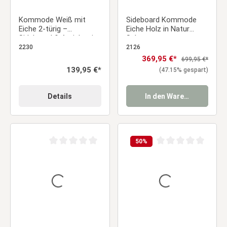
Kommode Weiß mit
Sideboard Kommode
Eiche 2-türig –
Eiche Holz in Natur
Sideboard & Anrichte im
Schwarz
Landhausstil
Wohnzimmerschrank
2230
2126
Verkaufspreis:
369,95 €*
Regulärer Preis:
699,95 €*
Regulärer Preis:
139,95 €*
(47.15% gespart)
Details
In den Warenkorb
50
%
Durchschnittliche Bewertung von 0 von 5 Sternen
Durchschnittliche Be