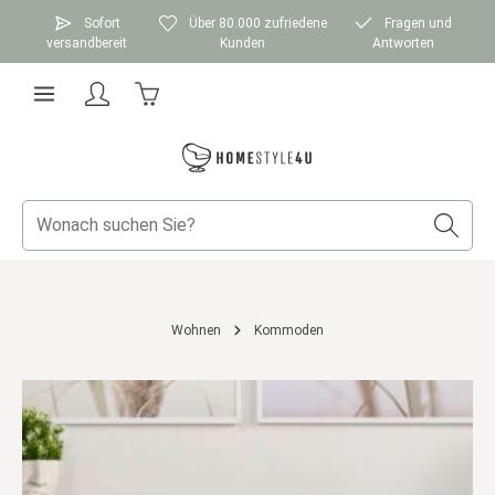
Zum Hauptinhalt springen
Sofort
Über 80.000 zufriedene
Fragen und
versandbereit
Kunden
Antworten
Warenkorb enthält 0 Positionen. Der Gesamtwer
Wohnen
Kommoden