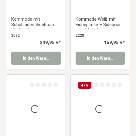
Kommode mit
Kommode Weiß mit
Schubladen Sideboard
Eicheplatte – Sideboard
Weiß Holz
mit 4 Schubladen im
Schlafzimmerschrank
Landhausstil
2032
2228
Regulärer Preis:
249,95 €*
Regulärer Preis:
159,95 €*
In den Warenkorb
In den Warenkorb
47
%
Durchschnittliche Bewertung von 0 von 5 Sternen
Durchschnittliche Be