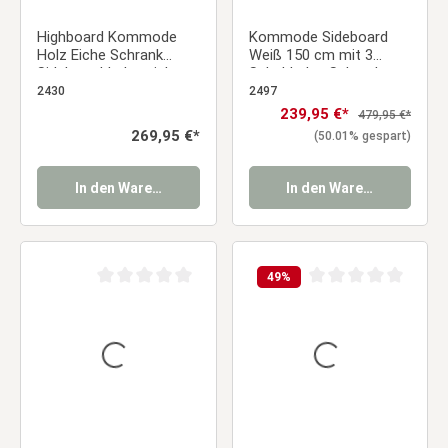
Highboard Kommode
Kommode Sideboard
Holz Eiche Schrank
Weiß 150 cm mit 3
Sideboard Industrial
Schubladen Schrank
Style Anrichte
Holz Eiche Highboard
2430
2497
Wohnzimmerschrank
Anrichte Beistellschrank
Verkaufspreis:
239,95 €*
Regulärer Preis:
479,95 €*
Regulärer Preis:
269,95 €*
(50.01% gespart)
In den Warenkorb
In den Warenkorb
49
%
Durchschnittliche Bewertung von 0 von 5 Sternen
Durchschnittliche Be