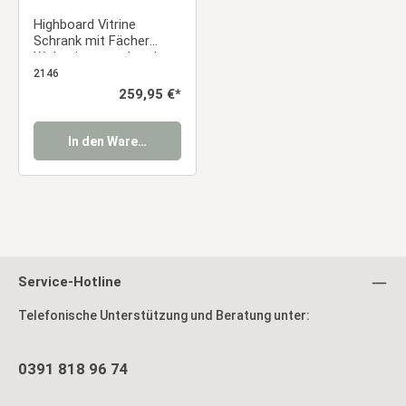
Highboard Vitrine
Schrank mit Fächer
Wohnzimmerschrank
Holz Natur Kufenfüße
2146
Schwarz
Regulärer Preis:
259,95 €*
In den Warenkorb
Service-Hotline
Telefonische Unterstützung und Beratung unter:
0391 818 96 74