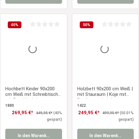
40
%
50
%
Durchschnittliche Bewertung von 0 von 5 Sternen
Durchschnittliche
Hochbett Kinder 90x200
Holzbett 90x200 cm Weiß |
cm Weiß mit Schreibtisch |
mit Stauraum | Koje mit
mit Regal | mit Lattenrost
Bettkasten |mit Lattenrost
| Kind Jugend Gast
1880
1422
Schlafzimmer
Verkaufspreis:
269,95 €*
Verkaufspreis:
249,95 €*
Regulärer Preis:
Regulärer Preis:
449,95 €*
(40%
499,95 €*
(50.01%
gespart)
gespart)
In den Warenkorb
In den Warenkorb