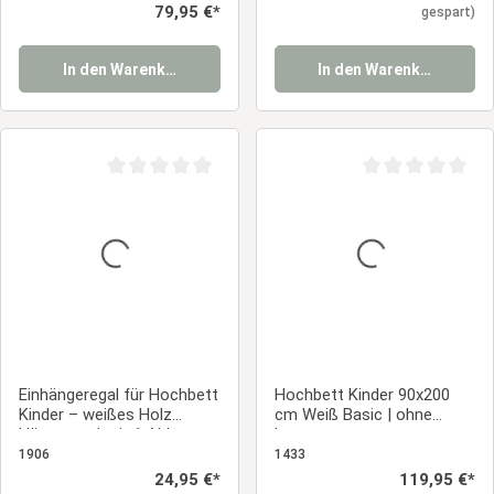
Regulärer Preis:
79,95 €*
gespart)
In den Warenkorb
In den Warenkorb
Durchschnittliche Bewertung von 0 von 5 Sternen
Durchschnittliche
Einhängeregal für Hochbett
Hochbett Kinder 90x200
Kinder – weißes Holz
cm Weiß Basic | ohne
Hängeregal mit 1 Ablage
Lattenrost
1906
1433
Regulärer Preis:
24,95 €*
Regulärer Preis:
119,95 €*