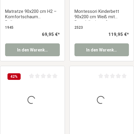
Matratze 90x200 cm H2 –
Montessori Kinderbett
Komfortschaum
90x200 cm Weiß mit
Rollmatratze,
Rausfallschutz &
Schaumstoffmatratze mit
Lattenrost – Bodenbett
1945
2523
waschbarem Bezug &
aus massivem Holz
Regulärer Preis:
69,95 €*
Regulärer Preis:
119,95 €*
antiallergen
In den Warenkorb
In den Warenkorb
42
%
Durchschnittliche Bewertung von 0 von 5 Sternen
Durchschnittliche