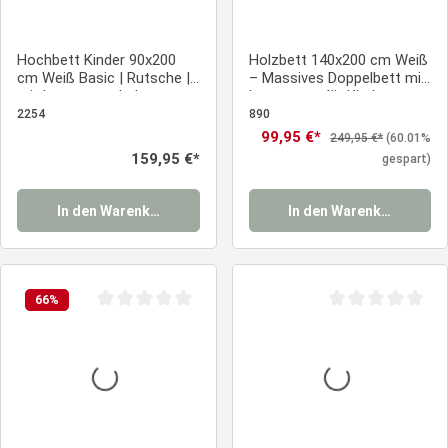
Hochbett Kinder 90x200
Holzbett 140x200 cm Weiß
cm Weiß Basic | Rutsche |
– Massives Doppelbett mit
mit Lattenrost | ohne
Lattenrost für Kinder-,
Vorhänge
Jugend- & Gästezimmer
2254
890
Verkaufspreis:
99,95 €*
Regulärer Preis:
249,95 €*
(60.01%
Regulärer Preis:
159,95 €*
gespart)
In den Warenkorb
In den Warenkorb
66
%
Durchschnittliche Bewertung von 0 von 5 Sternen
Durchschnittliche