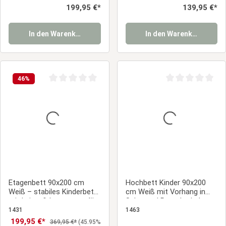
Einzelbett | mit Lattenrost
Regulärer Preis:
199,95 €*
Regulärer Preis:
139,95 €*
| Holz
In den Warenkorb
In den Warenkorb
46
%
Durchschnittliche Bewertung von 0 von 5 Sternen
Durchschnittliche
Etagenbett 90x200 cm
Hochbett Kinder 90x200
Weiß – stabiles Kinderbett
cm Weiß mit Vorhang in
mit Leiter & Lattenrost für
Schwarz | Rutsche | ohne
Geschwisterzimmer
Lattenrost | Pirat | Jungen
1431
1463
Verkaufspreis:
199,95 €*
Regulärer Preis:
369,95 €*
(45.95%