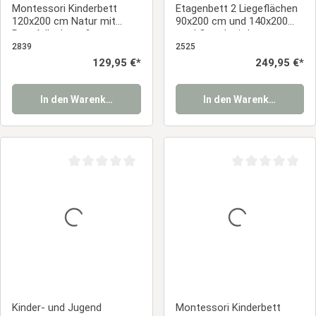
Montessori Kinderbett
Etagenbett 2 Liegeflächen
120x200 cm Natur mit
90x200 cm und 140x200
Rausfallschutz &
cm | Grau | mit Lattenrost
Lattenrost – Bodenbett
2839
2525
aus massivem Holz
Regulärer Preis:
129,95 €*
Regulärer Preis:
249,95 €*
In den Warenkorb
In den Warenkorb
Durchschnittliche Bewertung von 0 von 5 Sternen
Durchschnittliche
Kinder- und Jugend
Montessori Kinderbett