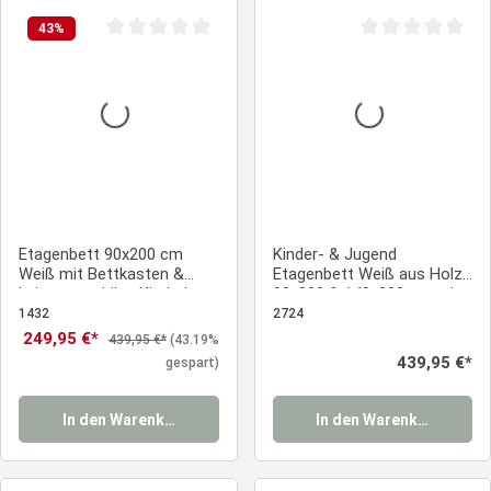
43
%
Durchschnittliche Bewertung von 0 von 5 Sternen
Durchschnittliche
Etagenbett 90x200 cm
Kinder- & Jugend
Weiß mit Bettkasten &
Etagenbett Weiß aus Holz
Leiter – stabiles Kinderbett
90x200 & 140x200 cm mit
mit Lattenrost
2 Bettkästen und 2
1432
2724
Matratzen
Verkaufspreis:
249,95 €*
Regulärer Preis:
439,95 €*
(43.19%
Regulärer Preis:
439,95 €*
gespart)
In den Warenkorb
In den Warenkorb