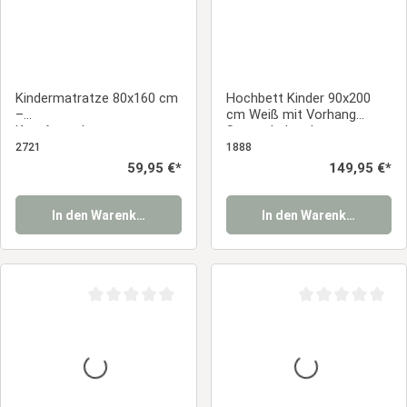
Kindermatratze 80x160 cm
Hochbett Kinder 90x200
–
cm Weiß mit Vorhang
Komfortschaummatratze
Sterne | ohne Lattenrost
für Kinderbett, OEKO-
2721
1888
TEX®, langlebig &
Regulärer Preis:
59,95 €*
Regulärer Preis:
149,95 €*
pflegeleicht
In den Warenkorb
In den Warenkorb
Durchschnittliche Bewertung von 0 von 5 Sternen
Durchschnittliche