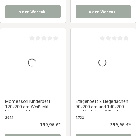
In den Warenkorb
In den Warenkorb
Durchschnittliche Bewertung von 0 von 5 Sternen
Durchschnittliche
Montessori Kinderbett
Etagenbett 2 Liegeflächen
120x200 cm Weiß inkl.
90x200 cm und 140x200
Matratze & Lattenrost –
cm Weiß | mit 2 Bettkästen
Bodenbett mit
| mit Lattenrost
3026
2723
Rausfallschutz aus
Regulärer Preis:
199,95 €*
Regulärer Preis:
299,95 €*
Massivholz