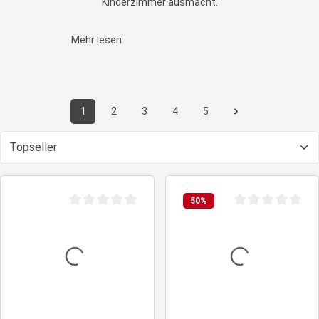
Kinderzimmer ausmacht.
Mehr lesen
1
2
3
4
5
Seite
Seite
Seite
Seite
Seite
50
%
Durchschnittliche Bewertung von 0 von 5 Sternen
Durchschnittliche