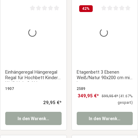
42
%
Durchschnittliche Bewertung von 0 von 5 Sternen
Durchschnittliche
Einhängeregal Hängeregal
Etagenbett 3 Ebenen
Regal für Hochbett Kinder
Weiß/Natur 90x200 cm mit
Weiß Holz 2 Ablagen
Lattenrost
1907
2589
Verkaufspreis:
349,95 €*
Regulärer Preis:
599,95 €*
(41.67%
Regulärer Preis:
29,95 €*
gespart)
In den Warenkorb
In den Warenkorb