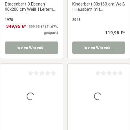
Etagenbett 3 Ebenen
Kinderbett 80x160 cm Weiß
90x200 cm Weiß | Leitern
| Hausbett mit
Weiß | mit Lattenrost
Rausfallschutz |
Montessori | Einzelbett |
1978
2048
mit Lattenrost | Holz
Verkaufspreis:
349,95 €*
Regulärer Preis:
599,95 €*
(41.67%
Regulärer Preis:
119,95 €*
gespart)
In den Warenkorb
In den Warenkorb
Durchschnittliche Bewertung von 0 von 5 Sternen
Durchschnittliche