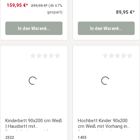
Duo-Bett Ausziehbett
waschbarem Bezug
Verkaufspreis:
159,95 €*
Regulärer Preis:
299,95 €*
(46.67%
Verwandlungsbett
Regulärer Prei
89,95 €*
gespart)
In den Warenkorb
In den Warenkorb
Durchschnittliche Bewertung von 0 von 5 Sternen
Durchschnittliche
Kinderbett 90x200 cm Weiß
Hochbett Kinder 90x200
| Hausbett mit
cm Weiß mit Vorhang in
Rausfallschutz und 2
Schwarz | ohne Lattenrost
Bettkästen | Montessori |
| Pirat | Bett für Jungen
2522
1455