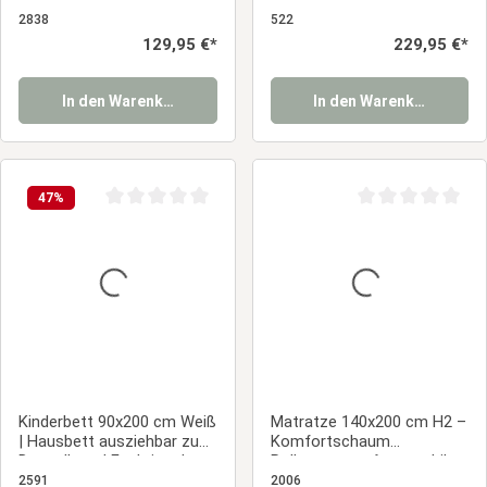
Rausfallschutz &
Schwarz | Tunnel | Turm |
Lattenrost – Bodenbett
Rutsche | ohne Lattenrost
2838
522
aus massivem Holz
Regulärer Preis:
129,95 €*
Regulärer Preis:
229,95 €*
In den Warenkorb
In den Warenkorb
47
%
Durchschnittliche Bewertung von 0 von 5 Sternen
Durchschnittliche
Kinderbett 90x200 cm Weiß
Matratze 140x200 cm H2 –
| Hausbett ausziehbar zum
Komfortschaum
Doppelbett | Funktionsbett
Rollmatratze, formstabile
| mit Lattenrost | Holz |
Schaumstoffmatratze mit
2591
2006