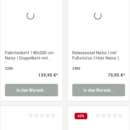
Palettenbett 140x200 cm
Relaxsessel Natur | mit
Natur | Doppelbett mit
Fußstütze | Holz Natur |
Bettkästen | mit
Schwingsessel
Lattenrost | Holz | Kind
Schaukelstuhl Stillsessel
2286
2406
Jugend Gast Schlafzimmer
Fernsehsessel
Regulärer Preis:
139,95 €*
Regulärer Prei
79,95 €*
In den Warenkorb
In den Warenkorb
43
%
Durchschnittliche Bewertung von 0 von 5 Sternen
Durchschnittliche