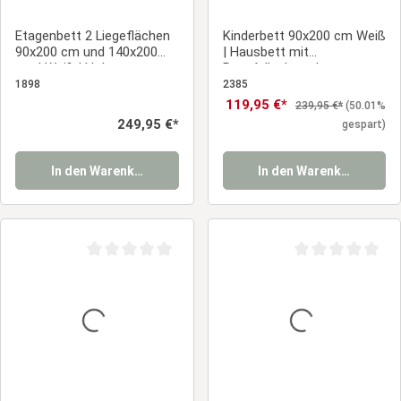
Etagenbett 2 Liegeflächen
Kinderbett 90x200 cm Weiß
90x200 cm und 140x200
| Hausbett mit
cm | Weiß | Holz
Rausfallschutz |
Montessori | Einzelbett |
1898
2385
mit Lattenrost | Holz
Verkaufspreis:
119,95 €*
Regulärer Preis:
239,95 €*
(50.01%
Regulärer Preis:
249,95 €*
gespart)
In den Warenkorb
In den Warenkorb
Durchschnittliche Bewertung von 0 von 5 Sternen
Durchschnittliche