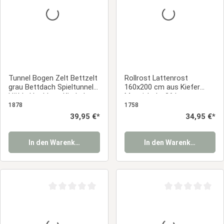
Tunnel Bogen Zelt Bettzelt
Rollrost Lattenrost
grau Bettdach Spieltunnel
160x200 cm aus Kiefer
Höhle Hochbett Kinderbet
Massivholz, 26 Latten –
stabiler Rolllattenrost fürs
1878
1758
Doppelbett
Regulärer Preis:
39,95 €*
Regulärer Prei
34,95 €*
In den Warenkorb
In den Warenkorb
Durchschnittliche Bewertung von 0 von 5 Sternen
Durchschnittliche