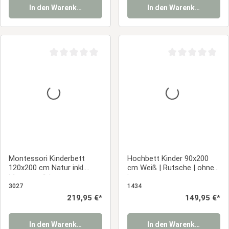
In den Warenkorb
In den Warenkorb
Durchschnittliche Bewertung von 0 von 5 Sternen
Durchschnittliche
Montessori Kinderbett
Hochbett Kinder 90x200
120x200 cm Natur inkl.
cm Weiß | Rutsche | ohne
Matratze & Lattenrost –
Lattenrost
Bodenbett mit
3027
1434
Rausfallschutz aus
Regulärer Preis:
219,95 €*
Regulärer Preis:
149,95 €*
Massivholz
In den Warenkorb
In den Warenkorb