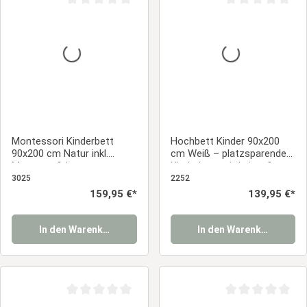
Durchschnittliche Bewertung von 0 von 5 Sternen
Durchschnittliche
Montessori Kinderbett
Hochbett Kinder 90x200
90x200 cm Natur inkl.
cm Weiß – platzsparendes
Matratze & Lattenrost –
Kinderbett mit Leiter &
Bodenbett mit
Lattenrost
3025
2252
Rausfallschutz aus
Regulärer Preis:
159,95 €*
Regulärer Preis:
139,95 €*
Massivholz
In den Warenkorb
In den Warenkorb
Durchschnittliche Bewertung von 0 von 5 Sternen
Durchschnittliche