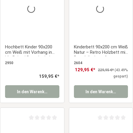
Hochbett Kinder 90x200
Kinderbett 90x200 cm Weiß
cm Weiß mit Vorhang in
Natur – Retro Holzbett mit
Lila Beige | Rutsche | ohne
Rausfallschutz &
Lattenrost
Lattenrost für sicheren
2950
2604
Schlaf
Verkaufspreis:
129,95 €*
Regulärer Preis:
229,95 €*
(43.49%
Regulärer Preis:
159,95 €*
gespart)
In den Warenkorb
In den Warenkorb
Durchschnittliche Bewertung von 0 von 5 Sternen
Durchschnittliche