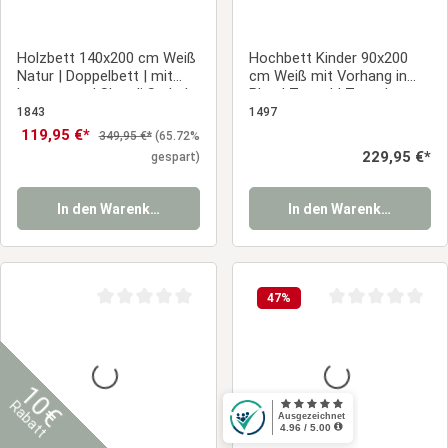
Holzbett 140x200 cm Weiß
Hochbett Kinder 90x200
Natur | Doppelbett | mit
cm Weiß mit Vorhang in
Lattenrost | Skandi Style |
Blau | Tunnel | Turm |
Kind Jugend Gast
Rutsche | ohne Lattenrost
1843
1497
Schlafzimmer
| Jungen
Verkaufspreis:
119,95 €*
Regulärer Preis:
349,95 €*
(65.72%
Regulärer Preis:
229,95 €*
gespart)
In den Warenkorb
In den Warenkorb
47
%
Durchschnittliche Bewertung von 0 von 5 Sternen
Durchschnittliche
10€
Rabatt