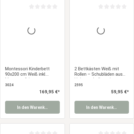
Durchschnittliche Bewertung von 0 von 5 Sternen
Durchschnittliche
Montessori Kinderbett
2 Bettkästen Weiß mit
90x200 cm Weiß inkl.
Rollen – Schubläden aus
Matratze & Lattenrost –
Holz zur Aufbewahrung
Bodenbett mit
3024
2595
Rausfallschutz aus
Regulärer Preis:
169,95 €*
Regulärer Prei
59,95 €*
Massivholz
In den Warenkorb
In den Warenkorb