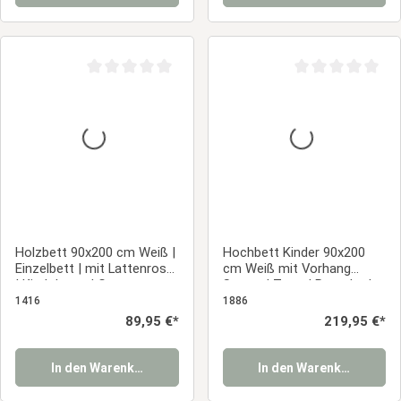
Durchschnittliche Bewertung von 0 von 5 Sternen
Durchschnittliche
Holzbett 90x200 cm Weiß |
Hochbett Kinder 90x200
Einzelbett | mit Lattenrost
cm Weiß mit Vorhang
| Kind Jugend Gast
Sterne | Turm | Rutsche |
Schlafzimmer
ohne Lattenrost
1416
1886
Regulärer Preis:
89,95 €*
Regulärer Preis:
219,95 €*
In den Warenkorb
In den Warenkorb