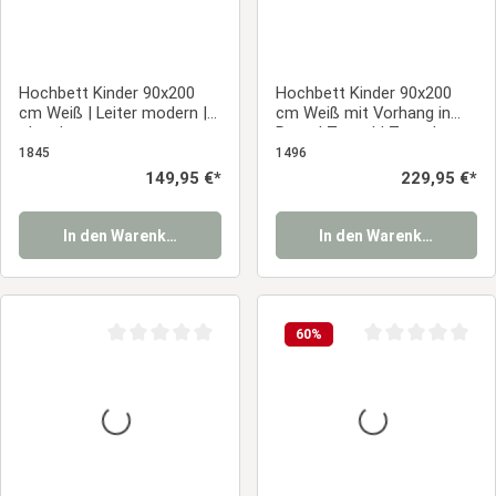
Hochbett Kinder 90x200
Hochbett Kinder 90x200
cm Weiß | Leiter modern |
cm Weiß mit Vorhang in
ohne Lattenrost
Rosa | Tunnel | Turm |
Rutsche | ohne Lattenrost
1845
1496
Regulärer Preis:
149,95 €*
Regulärer Preis:
229,95 €*
In den Warenkorb
In den Warenkorb
60
%
Durchschnittliche Bewertung von 0 von 5 Sternen
Durchschnittliche