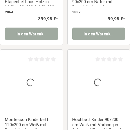
Etagenbett aus Holz in
90x200 cm Natur mit
Weiß – 90x200 & 140x200
Rausfallschutz &
cm mit Lattenrost und
Lattenrost – Bodenbett
2064
2837
Matratzen
aus massivem Kiefernholz
Regulärer Preis:
399,95 €*
Regulärer Prei
99,95 €*
In den Warenkorb
In den Warenkorb
Durchschnittliche Bewertung von 0 von 5 Sternen
Durchschnittliche
Montessori Kinderbett
Hochbett Kinder 90x200
120x200 cm Weiß mit
cm Weiß mit Vorhang in