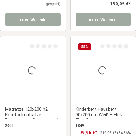
Regulärer Preis:
159,95 €*
gespart)
In den Warenkorb
In den Warenkorb
55
%
Durchschnittliche Bewertung von 0 von 5 Sternen
Durchschnittliche
Matratze 120x200 h2
Kinderbett Hausbett
Komfortmatratze
90x200 cm Weiß – Holz
Rollmatratze Schaumstoff
Einzelbett mit Lattenrost
Weiß
für Kinderzimmer
2005
1849
Verkaufspreis:
99,95 €*
Regulärer Preis:
219,95 €*
(54.56%