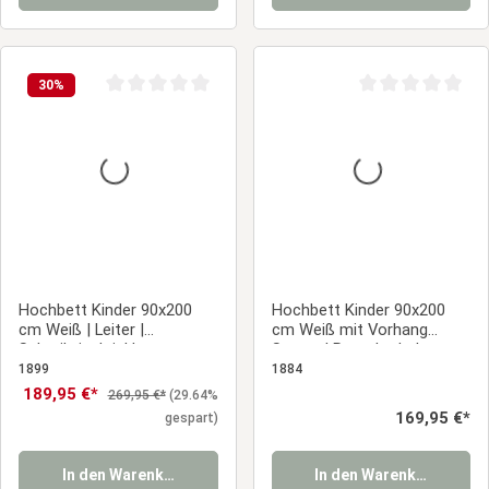
30
%
Durchschnittliche Bewertung von 0 von 5 Sternen
Durchschnittliche
Hochbett Kinder 90x200
Hochbett Kinder 90x200
cm Weiß | Leiter |
cm Weiß mit Vorhang
Schreibtisch inkl.
Sterne | Rutsche | ohne
Lattenrost
1899
1884
Verkaufspreis:
189,95 €*
Regulärer Preis:
269,95 €*
(29.64%
Regulärer Preis:
169,95 €*
gespart)
In den Warenkorb
In den Warenkorb