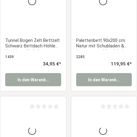
Tunnel Bogen Zelt Bettzelt
Palettenbett 90x200 cm
Schwarz Bettdach Höhle
Natur mit Schubladen &
Hochbett Kinderbett
Lattenrost – Massivholz
Einzelbett mit Stauraum
1439
2285
Regulärer Preis:
34,95 €*
Regulärer Preis:
119,95 €*
In den Warenkorb
In den Warenkorb
Durchschnittliche Bewertung von 0 von 5 Sternen
Durchschnittliche