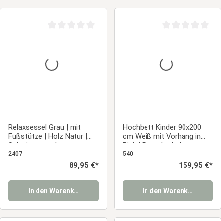
Durchschnittliche Bewertung von 0 von 5 Sternen
Durchschnittliche
Relaxsessel Grau | mit
Hochbett Kinder 90x200
Fußstütze | Holz Natur |
cm Weiß mit Vorhang in
Schwingsessel
Pink | Rutsche | ohne
Schaukelstuhl Stillsessel
Lattenrost
2407
540
Fernsehsessel
Regulärer Preis:
89,95 €*
Regulärer Preis:
159,95 €*
In den Warenkorb
In den Warenkorb