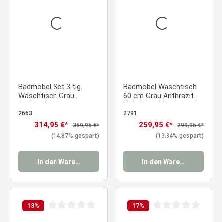
Badmöbel Set 3 tlg.
Badmöbel Waschtisch
Waschtisch Grau
60 cm Grau Anthrazit
Anthrazit
Holz Waschbecken mit
Badezimmermöbel
Unterschrank hängend 2
2663
2791
Waschbecken auf
Schubladen
Verkaufspreis:
314,95 €*
Verkaufspreis:
259,95 €*
Regulärer Preis:
Regulärer Preis:
369,95 €*
299,95 €*
Unterschrank 60 cm mit
Badezimmer
(14.87% gespart)
(13.34% gespart)
LED Spiegel 2
Hängeschrank
Schubladen
Badkombination
In den Warenkorb
In den Warenkorb
13
%
17
%
Durchschnittliche Bewertung von 0 von 5 Sternen
Durchschnittliche Be