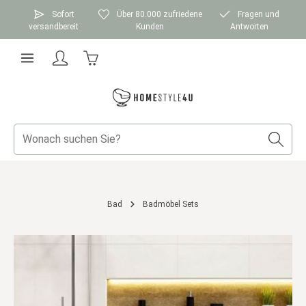
Zum Hauptinhalt springen
Sofort
Über 80.000 zufriedene
Fragen und
versandbereit
Kunden
Antworten
Warenkorb enthält 0 Positionen. Der Gesamtwer
Bad
Badmöbel Sets