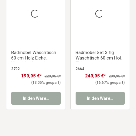
Badmöbel Waschtisch
Badmöbel Set 3 tlg.
60 cm Holz Eiche
Waschtisch 60 cm Holz
Waschbecken mit
Eiche
Unterschrank hängend 2
Badezimmermöbel
2792
2664
Schubladen
Waschbecken auf
Verkaufspreis:
199,95 €*
Verkaufspreis:
249,95 €*
Regulärer Preis:
Regulärer Preis:
229,95 €*
299,95 €*
Badezimmer
Unterschrank mit LED
(13.05% gespart)
(16.67% gespart)
Hängeschrank
Spiegel 2 Schubladen
Badkombination
In den Warenkorb
In den Warenkorb