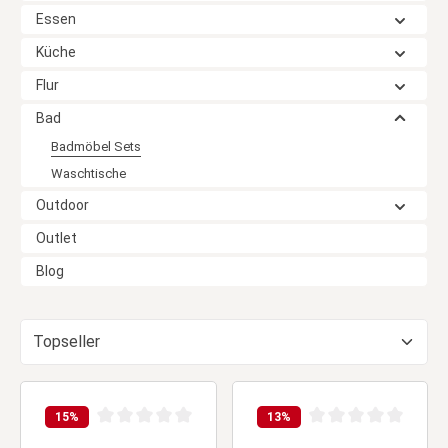
Essen
Küche
Flur
Bad
Badmöbel Sets
Waschtische
Outdoor
Outlet
Blog
15
%
13
%
Durchschnittliche Bewertung von 0 von 5 Sternen
Durchschnittliche Be