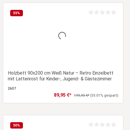
In den Warenkorb
55
%
Durchschnittliche Bew
Holzbett 90x200 cm Weiß Natur – Retro Einzelbett
mit Lattenrost für Kinder-, Jugend- & Gästezimmer
2607
89,95 €*
Verkaufspreis:
Regulärer Preis:
199,95 €*
(55.01% gespart)
In den Warenkorb
50
%