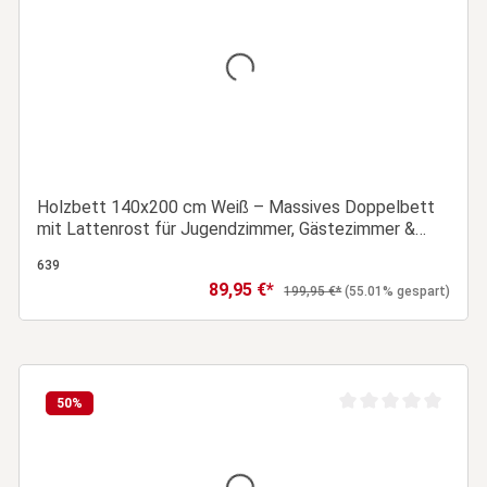
ertung von 0 von 5 Sternen
Durchschnittliche Be
Holzbett 140x200 cm Weiß – Massives Doppelbett
mit Lattenrost für Jugendzimmer, Gästezimmer &
Schlafzimmer
639
89,95 €*
Verkaufspreis:
Regulärer Preis:
199,95 €*
(55.01% gespart)
In den Warenkorb
50
%
ertung von 0 von 5 Sternen
Durchschnittliche Be