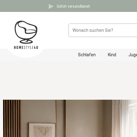
 Hauptinhalt springen
Zur Suche springen
Zur Hauptnavigation springen
Sofort versandbereit
Schlafen
Kind
Jug