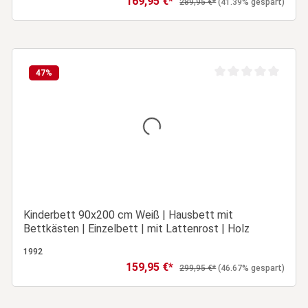
169,95 €*
Regulärer Preis:
289,95 €*
(41.39% gespart)
In den Warenkorb
47
%
ertung von 0 von 5 Sternen
Durchschnittliche Be
Kinderbett 90x200 cm Weiß | Hausbett mit
Bettkästen | Einzelbett | mit Lattenrost | Holz
1992
159,95 €*
Verkaufspreis:
Regulärer Preis:
299,95 €*
(46.67% gespart)