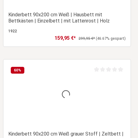
Kinderbett 90x200 cm Weiß | Hausbett mit
Bettkästen | Einzelbett | mit Lattenrost | Holz
1922
159,95 €*
Verkaufspreis:
Regulärer Preis:
299,95 €*
(46.67% gespart)
In den Warenkorb
60
%
Durchschnittliche Bew
Kinderbett 90x200 cm Weiß grauer Stoff | Zeltbett |