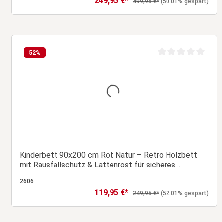
249,95 €*
Regulärer Preis:
499,95 €*
(50.01% gespart)
In den Warenkorb
52
%
wertung von 0 von 5 Sternen
Durchschnittliche B
Kinderbett 90x200 cm Rot Natur – Retro Holzbett
mit Rausfallschutz & Lattenrost für sicheres
Schlafen
2606
119,95 €*
Verkaufspreis:
Regulärer Preis:
249,95 €*
(52.01% gespart)