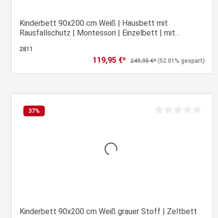
Kinderbett 90x200 cm Weiß | Hausbett mit
Rausfallschutz | Montessori | Einzelbett | mit
Lattenrost | Holz
2811
119,95 €*
Verkaufspreis:
Regulärer Preis:
249,95 €*
(52.01% gespart)
In den Warenkorb
37
%
wertung von 0 von 5 Sternen
Durchschnittliche B
Kinderbett 90x200 cm Weiß grauer Stoff | Zeltbett