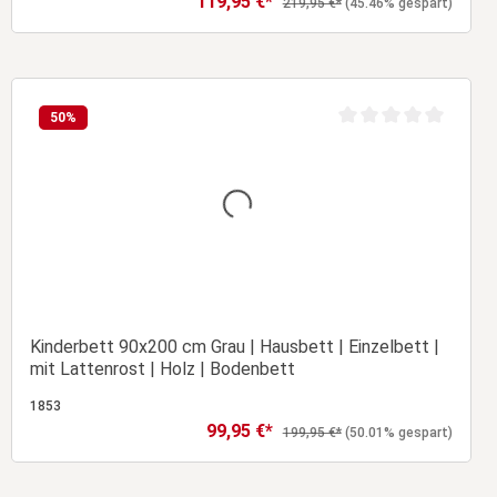
119,95 €*
Regulärer Preis:
219,95 €*
(45.46% gespart)
In den Warenkorb
50
%
Durchschnittliche Bew
Kinderbett 90x200 cm Grau | Hausbett | Einzelbett |
mit Lattenrost | Holz | Bodenbett
1853
99,95 €*
Verkaufspreis:
Regulärer Preis:
199,95 €*
(50.01% gespart)