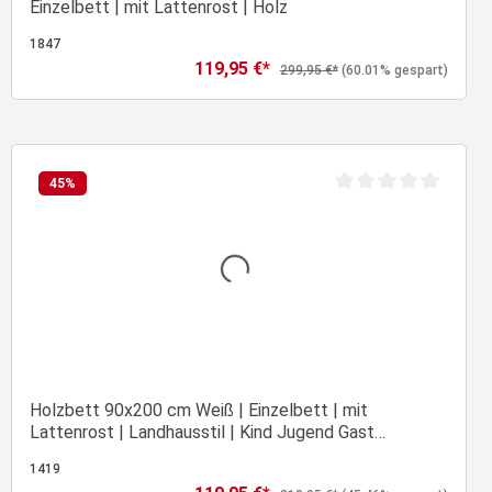
Einzelbett | mit Lattenrost | Holz
1847
119,95 €*
Verkaufspreis:
Regulärer Preis:
299,95 €*
(60.01% gespart)
In den Warenkorb
45
%
Durchschnittliche Bew
Holzbett 90x200 cm Weiß | Einzelbett | mit
Lattenrost | Landhausstil | Kind Jugend Gast
Schlafzimmer
1419
Verkaufspreis: