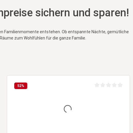
mpreise sichern und sparen!
nsten Familienmomente entstehen. Ob entspannte Nächte, gemütliche
 Räume zum Wohlfühlen für die ganze Familie.
52
%
wertung von 0 von 5 Sternen
Durchschnittliche B