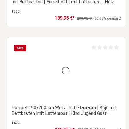
mit Bettkästen | Einzelbett | mit Lattenrost | Holz
1990
189,95 €*
Verkaufspreis:
Regulärer Preis:
299,95 €*
(36.67% gespart)
In den Warenkorb
50
%
wertung von 0 von 5 Sternen
Durchschnittliche B
Holzbett 90x200 cm Weiß | mit Stauraum | Koje mit
Bettkasten |mit Lattenrost | Kind Jugend Gast
Schlafzimmer
1422
Verkaufspreis: