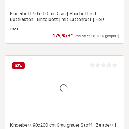
Kinderbett 90x200 cm Grau | Hausbett mit
Bettkästen | Einzelbett | mit Lattenrost | Holz
1923
179,95 €*
Verkaufspreis:
Regulärer Preis:
299,95 €*
(40.01% gespart)
In den Warenkorb
52
%
ertung von 0 von 5 Sternen
Durchschnittliche Be
Kinderbett 90x200 cm Grau grauer Stoff | Zeltbett |