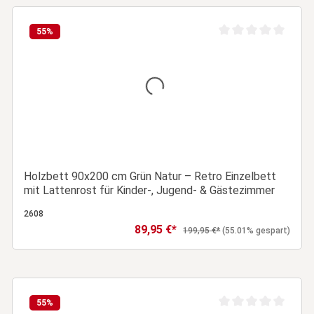
In den Warenkorb
55
%
ertung von 0 von 5 Sternen
Durchschnittliche Be
Holzbett 90x200 cm Grün Natur – Retro Einzelbett
mit Lattenrost für Kinder-, Jugend- & Gästezimmer
2608
89,95 €*
Verkaufspreis:
Regulärer Preis:
199,95 €*
(55.01% gespart)
In den Warenkorb
55
%