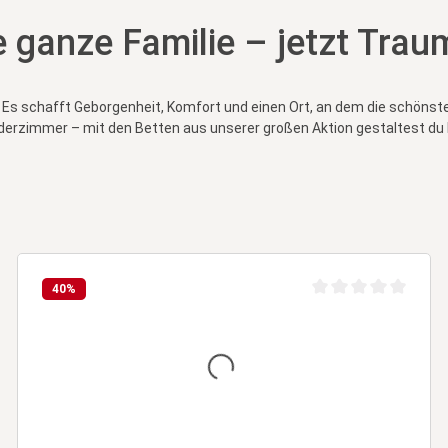
e ganze Familie – jetzt Trau
z. Es schafft Geborgenheit, Komfort und einen Ort, an dem die schö
derzimmer – mit den Betten aus unserer großen Aktion gestaltest du
40
%
ertung von 0 von 5 Sternen
Durchschnittliche Be