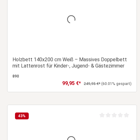
wertung von 0 von 5 Sternen
Durchschnittliche B
Holzbett 140x200 cm Weiß – Massives Doppelbett
mit Lattenrost für Kinder-, Jugend- & Gästezimmer
890
99,95 €*
Verkaufspreis:
Regulärer Preis:
249,95 €*
(60.01% gespart)
In den Warenkorb
43
%
wertung von 0 von 5 Sternen
Durchschnittliche B