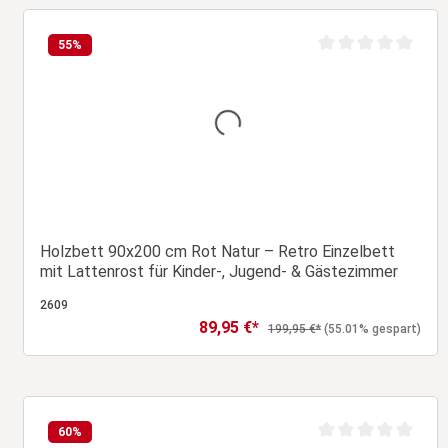
In den Warenkorb
55
%
wertung von 0 von 5 Sternen
Durchschnittliche B
Holzbett 90x200 cm Rot Natur – Retro Einzelbett
mit Lattenrost für Kinder-, Jugend- & Gästezimmer
2609
89,95 €*
Verkaufspreis:
Regulärer Preis:
199,95 €*
(55.01% gespart)
In den Warenkorb
60
%