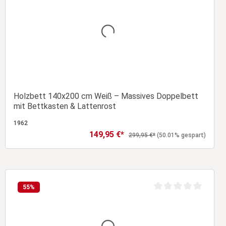
Durchschnittliche Bew
Holzbett 140x200 cm Weiß – Massives Doppelbett
mit Bettkasten & Lattenrost
1962
149,95 €*
Verkaufspreis:
Regulärer Preis:
299,95 €*
(50.01% gespart)
In den Warenkorb
55
%
Durchschnittliche Bew