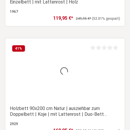
Einzelbett | mit Lattenrost | Holz
1967
119,95 €*
Verkaufspreis:
Regulärer Preis:
249,95 €*
(52.01% gespart)
In den Warenkorb
41
%
ertung von 0 von 5 Sternen
Durchschnittliche Be
Holzbett 90x200 cm Natur | ausziehbar zum
Doppelbett | Koje | mit Lattenrost | Duo-Bett
kombinierbar Verwandlungsbett Multifunktionsbett
2929
Verkaufspreis: