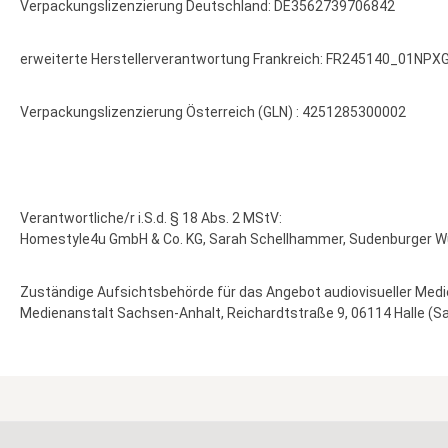
Verpackungslizenzierung Deutschland: DE3562739706842
erweiterte Herstellerverantwortung Frankreich: FR245140_01NPX
Verpackungslizenzierung Österreich (GLN) : 4251285300002
Verantwortliche/r i.S.d. § 18 Abs. 2 MStV:
Homestyle4u GmbH & Co. KG, Sarah Schellhammer, Sudenburger 
Z
uständige Aufsichtsbehörde für das Angebot audiovisueller Medi
Medienanstalt Sachsen-Anhalt, Reichardtstraße 9, 06114 Halle (Sa