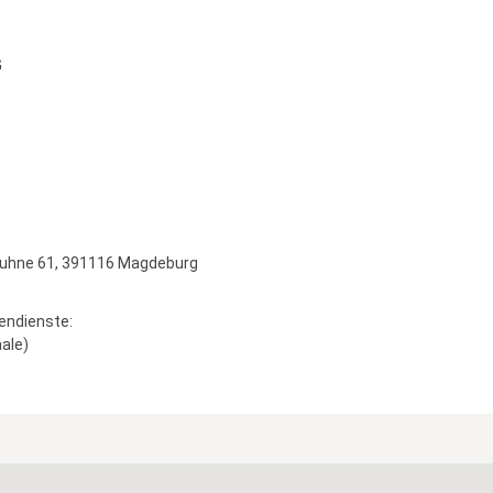
G
Wuhne 61, 391116 Magdeburg
endienste:
ale)