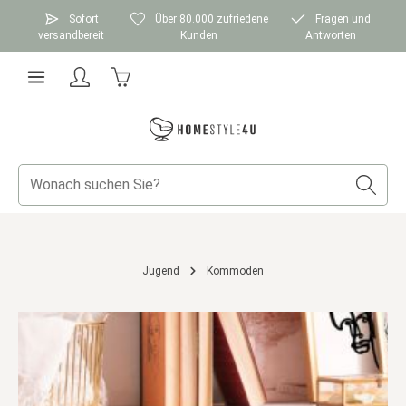
Zum Hauptinhalt springen
Sofort
Über 80.000 zufriedene
Fragen und
versandbereit
Kunden
Antworten
Warenkorb enthält 0 Positionen. Der Gesamtwer
Jugend
Kommoden