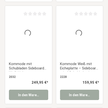
Durchschnittliche Bewertung von 0 von 5 Sternen
Durchschnittliche Be
Kommode mit
Kommode Weiß mit
Schubladen Sideboard
Eicheplatte – Sideboard
Weiß Holz
mit 4 Schubladen im
Schlafzimmerschrank
Landhausstil
2032
2228
Regulärer Preis:
249,95 €*
Regulärer Preis:
159,95 €*
In den Warenkorb
In den Warenkorb