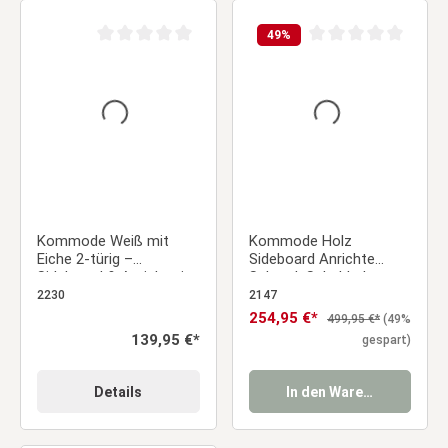
49
%
Durchschnittliche Bewertung von 0 von 5 Sternen
Durchschnittliche Be
Kommode Weiß mit
Kommode Holz
Eiche 2-türig –
Sideboard Anrichte
Sideboard & Anrichte im
Schrank Schubladen
Landhausstil
Beistellschrank Eiche
2230
2147
Schwarz Industrial Look
Verkaufspreis:
254,95 €*
Regulärer Preis:
499,95 €*
(49%
Regulärer Preis:
139,95 €*
gespart)
Details
In den Warenkorb