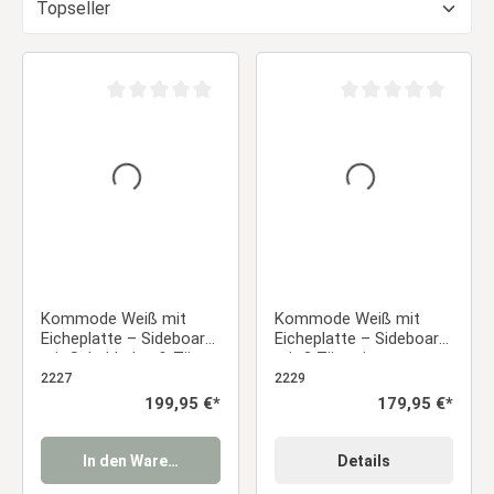
Durchschnittliche Bewertung von 0 von 5 Sternen
Durchschnittliche Be
Kommode Weiß mit
Kommode Weiß mit
Eicheplatte – Sideboard
Eicheplatte – Sideboard
mit Schubladen & Türen,
mit 3 Türen im
Landhausstil
Landhausstil
2227
2229
Regulärer Preis:
199,95 €*
Regulärer Preis:
179,95 €*
In den Warenkorb
Details