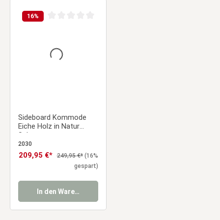
16
%
Durchschnittliche Bewertung von 0 von 5 Sternen
Sideboard Kommode
Eiche Holz in Natur
Schwarz
Wohnzimmerschrank
2030
Verkaufspreis:
209,95 €*
Regulärer Preis:
249,95 €*
(16%
gespart)
In den Warenkorb