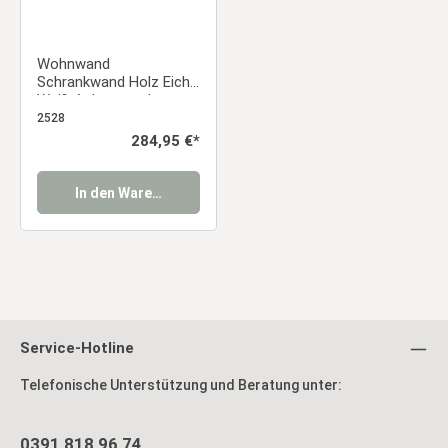
Wohnwand
Schrankwand Holz Eiche
Weiß Anbauwand
Wohnzimmer-Set 4 tlg.
2528
Modern Entertainment
Regulärer Preis:
284,95 €*
Center
In den Warenkorb
Service-Hotline
Telefonische Unterstützung und Beratung unter:
0391 818 96 74