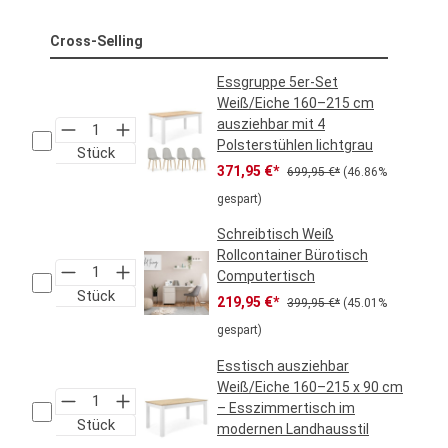
Cross-Selling
Essgruppe 5er-Set
Weiß/Eiche 160–215 cm
ausziehbar mit 4
Polsterstühlen lichtgrau
Stück
Verkaufspreis:
Regulärer Preis:
371,95 €*
699,95 €*
(46.86%
gespart)
Schreibtisch Weiß
Rollcontainer Bürotisch
Computertisch
Stück
Verkaufspreis:
Regulärer Preis:
219,95 €*
399,95 €*
(45.01%
gespart)
Esstisch ausziehbar
Weiß/Eiche 160–215 x 90 cm
– Esszimmertisch im
Stück
modernen Landhausstil