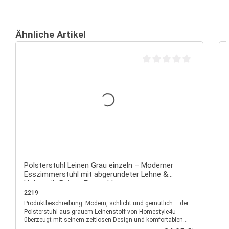
Ähnliche Artikel
Durchschnittliche Bewertu
Polsterstuhl Leinen Grau einzeln – Moderner
Esszimmerstuhl mit abgerundeter Lehne &
Holzoptik-Beinen Essstuhl
2219
Produktbeschreibung: Modern, schlicht und gemütlich – der
P
Polsterstuhl aus grauem Leinenstoff von Homestyle4u
überzeugt mit seinem zeitlosen Design und komfortablen
Sitzgefühl. Die runde Rückenlehne verleiht dem Stuhl eine