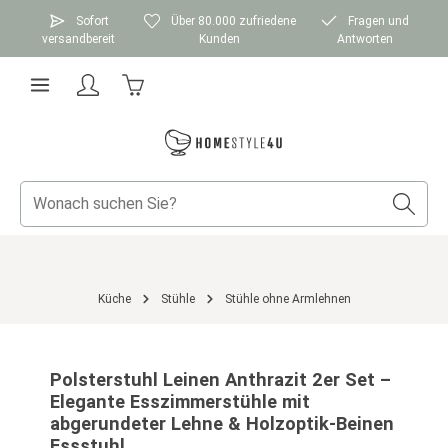
Zum Hauptinhalt springen
Sofort
Über 80.000 zufriedene
Fragen und
versandbereit
Kunden
Antworten
Warenkorb enthält 0 Positionen. Der Gesamtwer
Küche
Stühle
Stühle ohne Armlehnen
Bildergalerie überspringen
Polsterstuhl Leinen Anthrazit 2er Set –
Elegante Esszimmerstühle mit
abgerundeter Lehne & Holzoptik-Beinen
Essstuhl