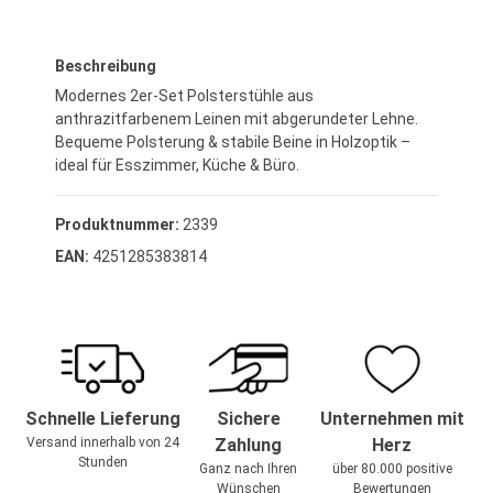
Regulärer Preis:
349,95 €*
Beschreibung
Modernes 2er-Set Polsterstühle aus
anthrazitfarbenem Leinen mit abgerundeter Lehne.
Bequeme Polsterung & stabile Beine in Holzoptik –
ideal für Esszimmer, Küche & Büro.
Produktnummer:
2339
EAN:
4251285383814
Schnelle Lieferung
Sichere
Unternehmen mit
Versand innerhalb von 24
Zahlung
Herz
Stunden
Ganz nach Ihren
über 80.000 positive
Wünschen
Bewertungen