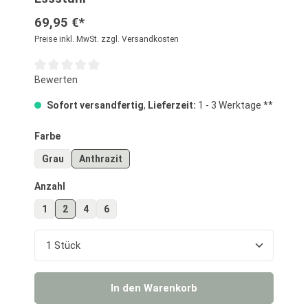
69,95 €*
Preise inkl. MwSt. zzgl. Versandkosten
Durchschnittliche Bewertung von 0 von 5 Sternen
Bewerten
Sofort versandfertig
,
Lieferzeit:
1 - 3 Werktage **
auswählen
Farbe
Grau
Anthrazit
auswählen
Anzahl
1
2
4
6
Produkt Anzahl: Gib den gewünschten Wert ein o
In den Warenkorb