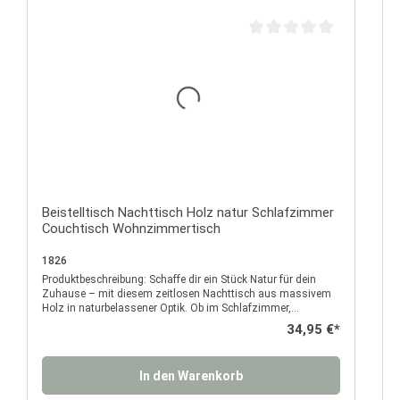
Durchschnittliche Bewertu
Beistelltisch Nachttisch Holz natur Schlafzimmer
Couchtisch Wohnzimmertisch
1826
Produktbeschreibung: Schaffe dir ein Stück Natur für dein
Zuhause – mit diesem zeitlosen Nachttisch aus massivem
Holz in naturbelassener Optik. Ob im Schlafzimmer,
Wohnzimmer oder Gästezimmer: Dieser vielseitige
Regulärer Preis:
34,95 €*
Beistelltisch überzeugt mit natürlichem Charme, klarer Form
und praktischer Funktionalität. Das schlichte, geradlinige
Design passt sich deinem Einrichtungsstil mühelos an – ob
In den Warenkorb
modern, skandinavisch oder rustikal. Die natürliche
Maserung des Holzes verleiht dem Tisch eine warme,