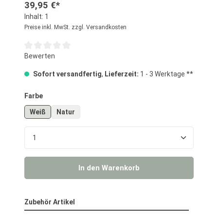
39,95 €*
Inhalt:
1
Preise inkl. MwSt. zzgl. Versandkosten
Durchschnittliche Bewertung von 0 von 5 Sternen
Bewerten
Sofort versandfertig
,
Lieferzeit:
1 - 3 Werktage **
auswählen
Farbe
Weiß
Natur
Produkt Anzahl: Gib den gewünschten Wert ein o
In den Warenkorb
Zubehör Artikel