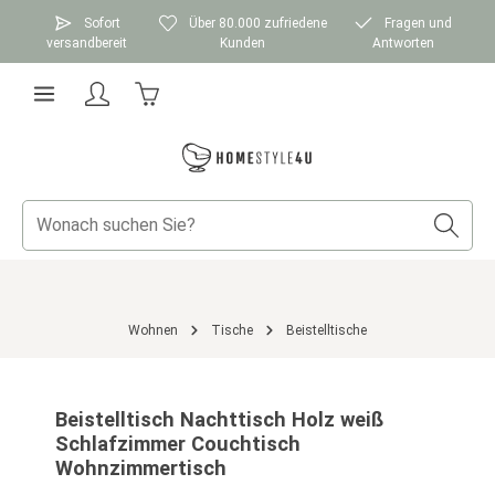
Zum Hauptinhalt springen
Sofort
Über 80.000 zufriedene
Fragen und
versandbereit
Kunden
Antworten
Warenkorb enthält 0 Positionen. Der Gesamtwer
Wohnen
Tische
Beistelltische
Bildergalerie überspringen
Beistelltisch Nachttisch Holz weiß
Schlafzimmer Couchtisch
Wohnzimmertisch