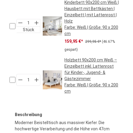
Kinderbett 90x200 cm Weiß |
Hausbett mit Bettkästen |
Einzelbett | mit Lattenrost |
Holz
Farbe:
Weiß
| Größe:
90 x 200
Stück
cm
Verkaufspreis:
Regulärer Preis:
159,95 €*
299,95 €*
(46.67%
gespart)
Holzbett 90x200 cm Weiß –
Einzelbett inkl. Lattenrost
für Kinder-, Jugend- &
Gästezimmer
Farbe:
Weiß
| Größe:
90 x 200
cm
Regulärer Preis:
59,95 €*
Beschreibung
Moderner Beistelltisch aus massiver Kiefer. Die
hochwertige Verarbeitung und die Höhe von 47cm