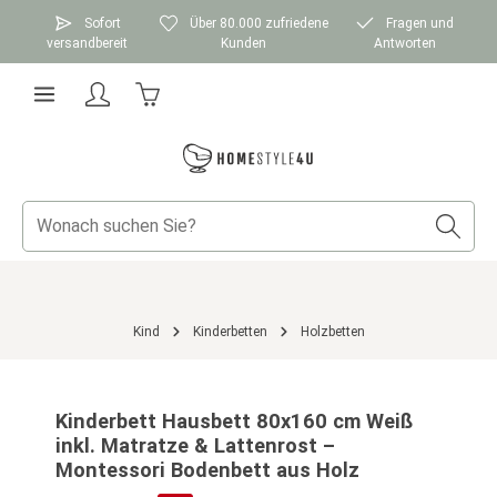
Zum Hauptinhalt springen
Sofort
Über 80.000 zufriedene
Fragen und
versandbereit
Kunden
Antworten
Warenkorb enthält 0 Positionen. Der Gesamtwer
Kind
Kinderbetten
Holzbetten
Bildergalerie überspringen
Kinderbett Hausbett 80x160 cm Weiß
inkl. Matratze & Lattenrost –
Montessori Bodenbett aus Holz