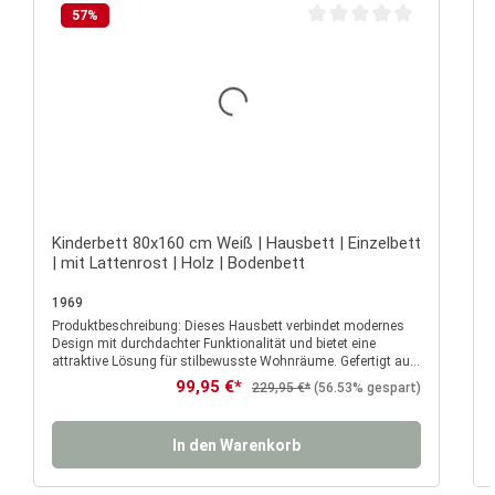
57
%
Durchschnittliche Bewertu
Kinderbett 80x160 cm Weiß | Hausbett | Einzelbett
| mit Lattenrost | Holz | Bodenbett
1969
Produktbeschreibung: Dieses Hausbett verbindet modernes
P
Design mit durchdachter Funktionalität und bietet eine
attraktive Lösung für stilbewusste Wohnräume. Gefertigt aus
hochwertigem und stabilem Holz, überzeugt es durch seine
Des
Verkaufspreis:
99,95 €*
Regulärer Preis:
229,95 €*
(56.53% gespart)
robuste Konstruktion und langlebige Verarbeitung. Der
Rahmen ist in einem zeitlosen Weiß gehalten, wodurch sich
das Bett nahtlos in nahezu jedes Wohn- oder
In den Warenkorb
Schlafzimmerdesign einfügt. Die klare, reduzierte
Formensprache mit der charakteristischen Dachkonstruktion
verleiht dem Bett eine originelle und zugleich elegante