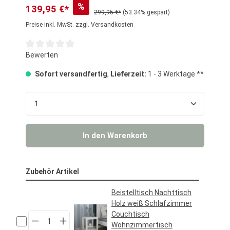
%
139,95 €*
299,95 €*
(53.34% gespart)
Preise inkl. MwSt. zzgl. Versandkosten
Durchschnittliche Bewertung von 0 von 5 Sternen
Bewerten
Sofort versandfertig
,
Lieferzeit:
1 - 3 Werktage **
Produkt Anzahl: Gib den gewünschten Wert ein o
In den Warenkorb
Zubehör Artikel
Beistelltisch Nachttisch
Holz weiß Schlafzimmer
Couchtisch
Wohnzimmertisch