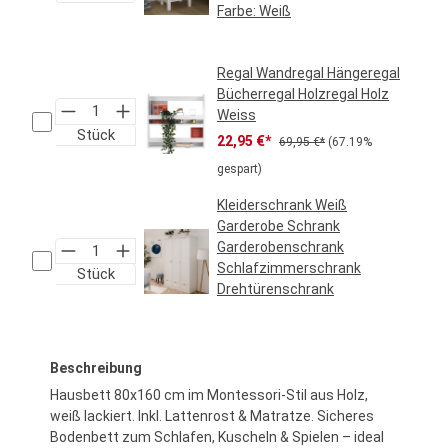
Farbe:
Weiß
Regulärer Preis:
39,95 €*
Regal Wandregal Hängeregal
Bücherregal Holzregal Holz
Weiss
Stück
Verkaufspreis:
Regulärer Preis:
22,95 €*
69,95 €*
(67.19%
gespart)
Kleiderschrank Weiß
Garderobe Schrank
Garderobenschrank
Schlafzimmerschrank
Stück
Drehtürenschrank
Regulärer Preis:
469,95 €*
Beschreibung
Hausbett 80x160 cm im Montessori-Stil aus Holz,
weiß lackiert. Inkl. Lattenrost & Matratze. Sicheres
Bodenbett zum Schlafen, Kuscheln & Spielen – ideal